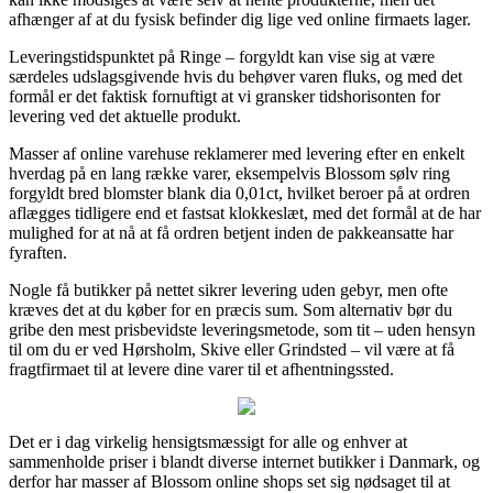
afhænger af at du fysisk befinder dig lige ved online firmaets lager.
Leveringstidspunktet på Ringe – forgyldt kan vise sig at være
særdeles udslagsgivende hvis du behøver varen fluks, og med det
formål er det faktisk fornuftigt at vi gransker tidshorisonten for
levering ved det aktuelle produkt.
Masser af online varehuse reklamerer med levering efter en enkelt
hverdag på en lang række varer, eksempelvis Blossom sølv ring
forgyldt bred blomster blank dia 0,01ct, hvilket beroer på at ordren
aflægges tidligere end et fastsat klokkeslæt, med det formål at de har
mulighed for at nå at få ordren betjent inden de pakkeansatte har
fyraften.
Nogle få butikker på nettet sikrer levering uden gebyr, men ofte
kræves det at du køber for en præcis sum. Som alternativ bør du
gribe den mest prisbevidste leveringsmetode, som tit – uden hensyn
til om du er ved Hørsholm, Skive eller Grindsted – vil være at få
fragtfirmaet til at levere dine varer til et afhentningssted.
Det er i dag virkelig hensigtsmæssigt for alle og enhver at
sammenholde priser i blandt diverse internet butikker i Danmark, og
derfor har masser af Blossom online shops set sig nødsaget til at