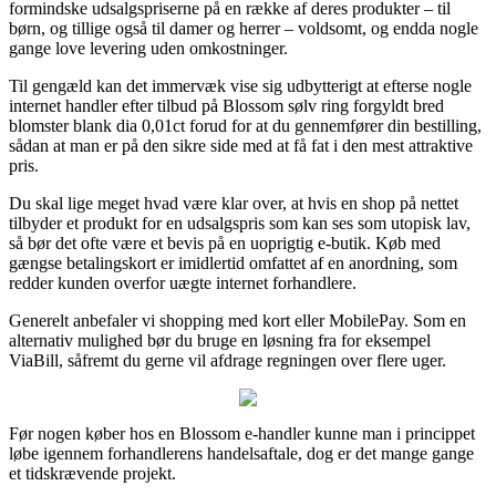
formindske udsalgspriserne på en række af deres produkter – til
børn, og tillige også til damer og herrer – voldsomt, og endda nogle
gange love levering uden omkostninger.
Til gengæld kan det immervæk vise sig udbytterigt at efterse nogle
internet handler efter tilbud på Blossom sølv ring forgyldt bred
blomster blank dia 0,01ct forud for at du gennemfører din bestilling,
sådan at man er på den sikre side med at få fat i den mest attraktive
pris.
Du skal lige meget hvad være klar over, at hvis en shop på nettet
tilbyder et produkt for en udsalgspris som kan ses som utopisk lav,
så bør det ofte være et bevis på en uoprigtig e-butik. Køb med
gængse betalingskort er imidlertid omfattet af en anordning, som
redder kunden overfor uægte internet forhandlere.
Generelt anbefaler vi shopping med kort eller MobilePay. Som en
alternativ mulighed bør du bruge en løsning fra for eksempel
ViaBill, såfremt du gerne vil afdrage regningen over flere uger.
Før nogen køber hos en Blossom e-handler kunne man i princippet
løbe igennem forhandlerens handelsaftale, dog er det mange gange
et tidskrævende projekt.