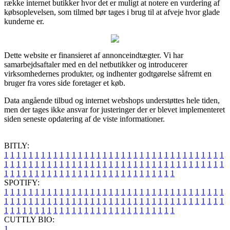
række internet butikker hvor det er muligt at notere en vurdering af
købsoplevelsen, som tilmed bør tages i brug til at afveje hvor glade
kunderne er.
Dette website er finansieret af annonceindtægter. Vi har
samarbejdsaftaler med en del netbutikker og introducerer
virksomhedernes produkter, og indhenter godtgørelse såfremt en
bruger fra vores side foretager et køb.
Data angående tilbud og internet webshops understøttes hele tiden,
men der tages ikke ansvar for justeringer der er blevet implementeret
siden seneste opdatering af de viste informationer.
BITLY:
1
1
1
1
1
1
1
1
1
1
1
1
1
1
1
1
1
1
1
1
1
1
1
1
1
1
1
1
1
1
1
1
1
1
1
1
1
1
1
1
1
1
1
1
1
1
1
1
1
1
1
1
1
1
1
1
1
1
1
1
1
1
1
1
1
1
1
1
1
1
1
1
1
1
1
1
1
1
1
1
1
1
1
1
1
1
1
1
1
1
1
1
1
1
1
1
1
1
1
1
SPOTIFY:
1
1
1
1
1
1
1
1
1
1
1
1
1
1
1
1
1
1
1
1
1
1
1
1
1
1
1
1
1
1
1
1
1
1
1
1
1
1
1
1
1
1
1
1
1
1
1
1
1
1
1
1
1
1
1
1
1
1
1
1
1
1
1
1
1
1
1
1
1
1
1
1
1
1
1
1
1
1
1
1
1
1
1
1
1
1
1
1
1
1
1
1
1
1
1
1
1
1
1
1
CUTTLY BIO:
1