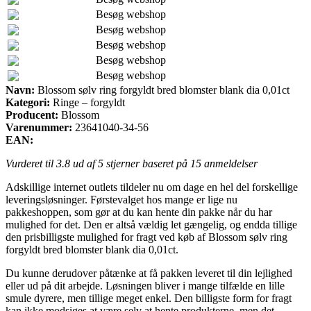
Besøg webshop
Besøg webshop
Besøg webshop
Besøg webshop
Besøg webshop
Navn:
Blossom sølv ring forgyldt bred blomster blank dia 0,01ct
Kategori:
Ringe – forgyldt
Producent:
Blossom
Varenummer:
23641040-34-56
EAN:
Vurderet til
3.8
ud af 5 stjerner baseret på
15
anmeldelser
Adskillige internet outlets tildeler nu om dage en hel del forskellige
leveringsløsninger. Førstevalget hos mange er lige nu
pakkeshoppen, som gør at du kan hente din pakke når du har
mulighed for det. Den er altså vældig let gængelig, og endda tillige
den prisbilligste mulighed for fragt ved køb af Blossom sølv ring
forgyldt bred blomster blank dia 0,01ct.
Du kunne derudover påtænke at få pakken leveret til din lejlighed
eller ud på dit arbejde. Løsningen bliver i mange tilfælde en lille
smule dyrere, men tillige meget enkel. Den billigste form for fragt
kan ikke modsiges at være selv at hente produkterne, men det