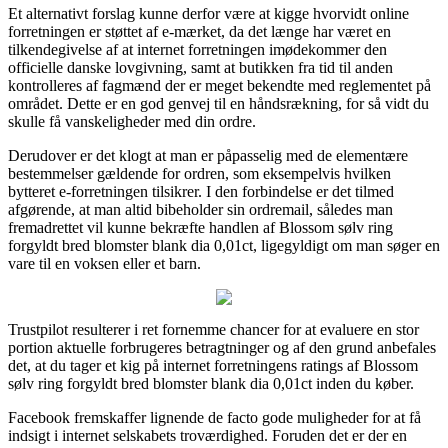
Et alternativt forslag kunne derfor være at kigge hvorvidt online
forretningen er støttet af e-mærket, da det længe har været en
tilkendegivelse af at internet forretningen imødekommer den
officielle danske lovgivning, samt at butikken fra tid til anden
kontrolleres af fagmænd der er meget bekendte med reglementet på
området. Dette er en god genvej til en håndsrækning, for så vidt du
skulle få vanskeligheder med din ordre.
Derudover er det klogt at man er påpasselig med de elementære
bestemmelser gældende for ordren, som eksempelvis hvilken
bytteret e-forretningen tilsikrer. I den forbindelse er det tilmed
afgørende, at man altid bibeholder sin ordremail, således man
fremadrettet vil kunne bekræfte handlen af Blossom sølv ring
forgyldt bred blomster blank dia 0,01ct, ligegyldigt om man søger en
vare til en voksen eller et barn.
Trustpilot resulterer i ret fornemme chancer for at evaluere en stor
portion aktuelle forbrugeres betragtninger og af den grund anbefales
det, at du tager et kig på internet forretningens ratings af Blossom
sølv ring forgyldt bred blomster blank dia 0,01ct inden du køber.
Facebook fremskaffer lignende de facto gode muligheder for at få
indsigt i internet selskabets troværdighed. Foruden det er der en