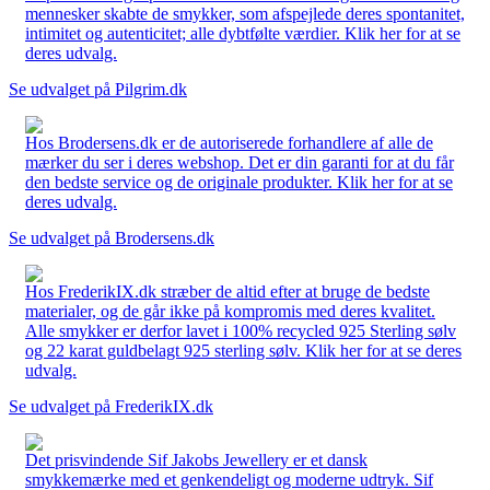
mennesker skabte de smykker, som afspejlede deres spontanitet,
intimitet og autenticitet; alle dybtfølte værdier. Klik her for at se
deres udvalg.
Se udvalget på Pilgrim.dk
Hos Brodersens.dk er de autoriserede forhandlere af alle de
mærker du ser i deres webshop. Det er din garanti for at du får
den bedste service og de originale produkter. Klik her for at se
deres udvalg.
Se udvalget på Brodersens.dk
Hos FrederikIX.dk stræber de altid efter at bruge de bedste
materialer, og de går ikke på kompromis med deres kvalitet.
Alle smykker er derfor lavet i 100% recycled 925 Sterling sølv
og 22 karat guldbelagt 925 sterling sølv. Klik her for at se deres
udvalg.
Se udvalget på FrederikIX.dk
Det prisvindende Sif Jakobs Jewellery er et dansk
smykkemærke med et genkendeligt og moderne udtryk. Sif