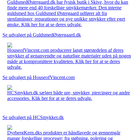
GuldsmedØstergaard.dk har fysisk butik i Skive, hvor du kan
finde mere end 40 forskellige smykkemærker. Den interne
guldsmed hos Guldsmed Østergaard udfører alt fra
stenfatninger, reparationer og nye unikke smykker efter eget
ønske. Klik her for at se deres udvalg.
Se udvalget på GuldsmedØstergaard.dk
HouseofVincent.com producerer langt størstedelen af deres
smykker af genanvendte og naturlige materialer uden på nogen
måde at kompromittere kvaliteten. Klik her for at se deres
udvalg.
Se udvalget på HouseofVincent.com
HCSmykker.dk sælger både ure, smykker, piercinger og andre
accessories. Klik her for at se deres udvalg.
Se udvalget på HCSmykker.dk
DyrbergKern.dks produkter er håndlavede og gennemgår
mange forskellige processer: fra støbning, polering og