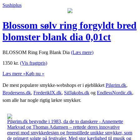
Sushiplus
Blossom sølv ring forgyldt bred
blomster blank dia 0,01ct
BLOSSOM Ring Forg Blank Dia
(Læs mere)
1350
kr.
(Vis fragtpris)
Læs mere »
Køb nu »
De mest populære smykke-webshops er i øjeblikket
Pilgrim.dk
,
Brodersens.dk
,
FrederikIX.dk
,
SifJakobs.dk
og
EndlessNordic.dk
,
som alle har nogle rigtig lækre smykker.
Pilgrim.dk begyndte i 1983, da de to danskere - Annemette
Markvad og Thomas Adamsen – rettede deres innovative
energi mod smykkedesign og fremstillede unikke smykker, som
de primært solgte på festivaler. Med stor kærlighed til musik og