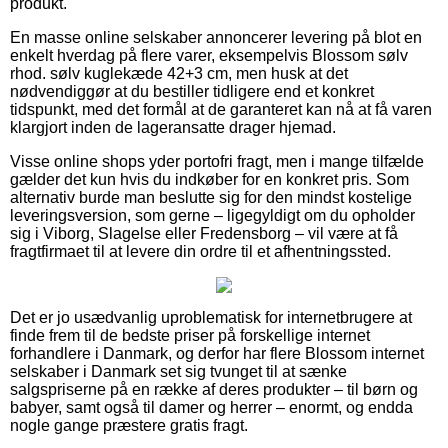
produkt.
En masse online selskaber annoncerer levering på blot en
enkelt hverdag på flere varer, eksempelvis Blossom sølv
rhod. sølv kuglekæde 42+3 cm, men husk at det
nødvendiggør at du bestiller tidligere end et konkret
tidspunkt, med det formål at de garanteret kan nå at få varen
klargjort inden de lageransatte drager hjemad.
Visse online shops yder portofri fragt, men i mange tilfælde
gælder det kun hvis du indkøber for en konkret pris. Som
alternativ burde man beslutte sig for den mindst kostelige
leveringsversion, som gerne – ligegyldigt om du opholder
sig i Viborg, Slagelse eller Fredensborg – vil være at få
fragtfirmaet til at levere din ordre til et afhentningssted.
Det er jo usædvanlig uproblematisk for internetbrugere at
finde frem til de bedste priser på forskellige internet
forhandlere i Danmark, og derfor har flere Blossom internet
selskaber i Danmark set sig tvunget til at sænke
salgspriserne på en række af deres produkter – til børn og
babyer, samt også til damer og herrer – enormt, og endda
nogle gange præstere gratis fragt.