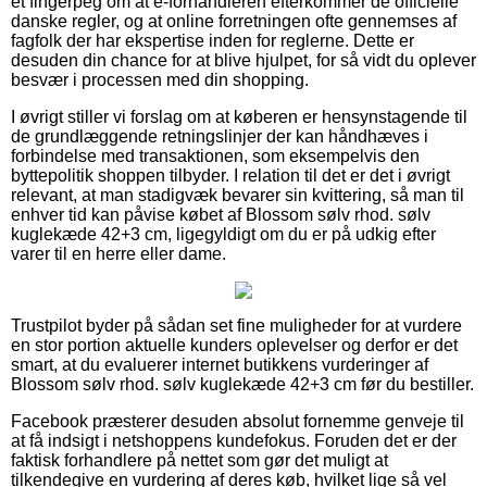
et fingerpeg om at e-forhandleren efterkommer de officielle
danske regler, og at online forretningen ofte gennemses af
fagfolk der har ekspertise inden for reglerne. Dette er
desuden din chance for at blive hjulpet, for så vidt du oplever
besvær i processen med din shopping.
I øvrigt stiller vi forslag om at køberen er hensynstagende til
de grundlæggende retningslinjer der kan håndhæves i
forbindelse med transaktionen, som eksempelvis den
byttepolitik shoppen tilbyder. I relation til det er det i øvrigt
relevant, at man stadigvæk bevarer sin kvittering, så man til
enhver tid kan påvise købet af Blossom sølv rhod. sølv
kuglekæde 42+3 cm, ligegyldigt om du er på udkig efter
varer til en herre eller dame.
Trustpilot byder på sådan set fine muligheder for at vurdere
en stor portion aktuelle kunders oplevelser og derfor er det
smart, at du evaluerer internet butikkens vurderinger af
Blossom sølv rhod. sølv kuglekæde 42+3 cm før du bestiller.
Facebook præsterer desuden absolut fornemme genveje til
at få indsigt i netshoppens kundefokus. Foruden det er der
faktisk forhandlere på nettet som gør det muligt at
tilkendegive en vurdering af deres køb, hvilket lige så vel