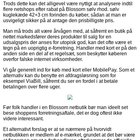
Trods dette kan det alligevel være nyttigt at analysere indtil
flere netshops efter rabat på Blossom sølv rhod. sølv
kuglekæde 42+3 cm forinden du køber, sådan at man er
usvigeligt sikker på at antage den prisbilligste pris.
Man må trods alt være årvågen med, at såfremt en butik på
nettet markedsfører deres produkter til salg for en
udsalgspris der anses for utopisk god, kan det ofte være et
tegn på en uoprigtig e-forretning. Handler med kort er på den
anden side en del af et regelsæt, som beskytter køberen
overfor falske internet virksomheder.
Vi går generelt ind for køb med kort eller MobilePay. Som et
alternativ kan du benytte en afdragsløsning som for
eksempel ViaBill, såfremt du ser en fordel i at betale
betalingen over flere uger.
Før folk handler i en Blossom netbutik bør man ideelt set
bese shoppens forretningsaftale, det er dog oftest ikke
videre interessant.
Et alternativt forslag er at se nærmere på hvorvidt
netbutikken er medlem af e-mærket, grundet at det bør være