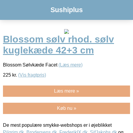
Sushiplus
Blossom sølv rhod. sølv
kuglekæde 42+3 cm
Blossom Sølvkæde Facet
(Læs mere)
225
kr.
(Vis fragtpris)
Læs mere »
Køb nu »
De mest populære smykke-webshops er i øjeblikket
Pilgrim.dk
,
Brodersens.dk
,
FrederikIX.dk
,
SifJakobs.dk
og