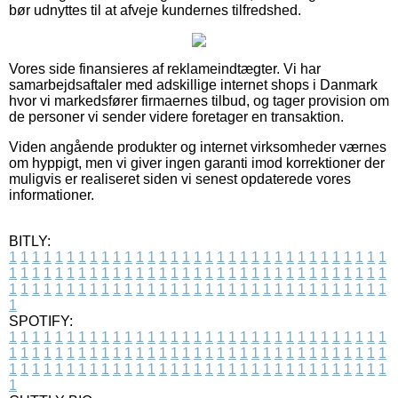
bør udnyttes til at afveje kundernes tilfredshed.
Vores side finansieres af reklameindtægter. Vi har
samarbejdsaftaler med adskillige internet shops i Danmark
hvor vi markedsfører firmaernes tilbud, og tager provision om
de personer vi sender videre foretager en transaktion.
Viden angående produkter og internet virksomheder værnes
om hyppigt, men vi giver ingen garanti imod korrektioner der
muligvis er realiseret siden vi senest opdaterede vores
informationer.
BITLY:
1
1
1
1
1
1
1
1
1
1
1
1
1
1
1
1
1
1
1
1
1
1
1
1
1
1
1
1
1
1
1
1
1
1
1
1
1
1
1
1
1
1
1
1
1
1
1
1
1
1
1
1
1
1
1
1
1
1
1
1
1
1
1
1
1
1
1
1
1
1
1
1
1
1
1
1
1
1
1
1
1
1
1
1
1
1
1
1
1
1
1
1
1
1
1
1
1
1
1
1
SPOTIFY:
1
1
1
1
1
1
1
1
1
1
1
1
1
1
1
1
1
1
1
1
1
1
1
1
1
1
1
1
1
1
1
1
1
1
1
1
1
1
1
1
1
1
1
1
1
1
1
1
1
1
1
1
1
1
1
1
1
1
1
1
1
1
1
1
1
1
1
1
1
1
1
1
1
1
1
1
1
1
1
1
1
1
1
1
1
1
1
1
1
1
1
1
1
1
1
1
1
1
1
1