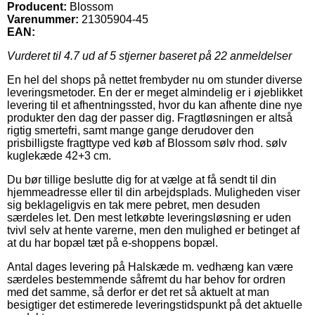
Producent:
Blossom
Varenummer:
21305904-45
EAN:
Vurderet til
4.7
ud af 5 stjerner baseret på
22
anmeldelser
En hel del shops på nettet frembyder nu om stunder diverse
leveringsmetoder. En der er meget almindelig er i øjeblikket
levering til et afhentningssted, hvor du kan afhente dine nye
produkter den dag der passer dig. Fragtløsningen er altså
rigtig smertefri, samt mange gange derudover den
prisbilligste fragttype ved køb af Blossom sølv rhod. sølv
kuglekæde 42+3 cm.
Du bør tillige beslutte dig for at vælge at få sendt til din
hjemmeadresse eller til din arbejdsplads. Muligheden viser
sig beklageligvis en tak mere pebret, men desuden
særdeles let. Den mest letkøbte leveringsløsning er uden
tvivl selv at hente varerne, men den mulighed er betinget af
at du har bopæl tæt på e-shoppens bopæl.
Antal dages levering på Halskæde m. vedhæng kan være
særdeles bestemmende såfremt du har behov for ordren
med det samme, så derfor er det ret så aktuelt at man
besigtiger det estimerede leveringstidspunkt på det aktuelle