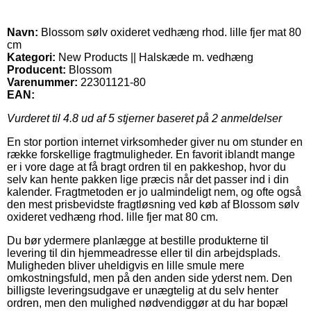
Navn:
Blossom sølv oxideret vedhæng rhod. lille fjer mat 80
cm
Kategori:
New Products || Halskæde m. vedhæng
Producent:
Blossom
Varenummer:
22301121-80
EAN:
Vurderet til
4.8
ud af 5 stjerner baseret på
2
anmeldelser
En stor portion internet virksomheder giver nu om stunder en
række forskellige fragtmuligheder. En favorit iblandt mange
er i vore dage at få bragt ordren til en pakkeshop, hvor du
selv kan hente pakken lige præcis når det passer ind i din
kalender. Fragtmetoden er jo ualmindeligt nem, og ofte også
den mest prisbevidste fragtløsning ved køb af Blossom sølv
oxideret vedhæng rhod. lille fjer mat 80 cm.
Du bør ydermere planlægge at bestille produkterne til
levering til din hjemmeadresse eller til din arbejdsplads.
Muligheden bliver uheldigvis en lille smule mere
omkostningsfuld, men på den anden side yderst nem. Den
billigste leveringsudgave er unægtelig at du selv henter
ordren, men den mulighed nødvendiggør at du har bopæl