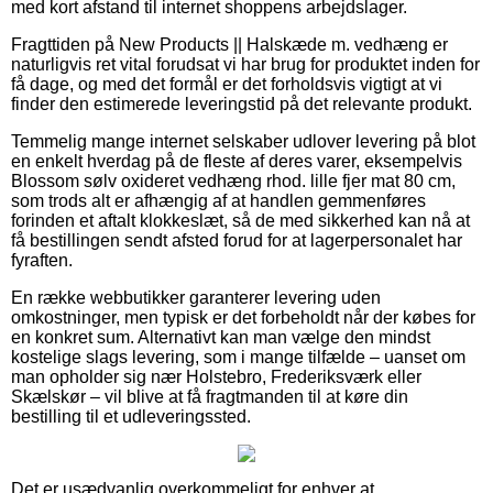
med kort afstand til internet shoppens arbejdslager.
Fragttiden på New Products || Halskæde m. vedhæng er
naturligvis ret vital forudsat vi har brug for produktet inden for
få dage, og med det formål er det forholdsvis vigtigt at vi
finder den estimerede leveringstid på det relevante produkt.
Temmelig mange internet selskaber udlover levering på blot
en enkelt hverdag på de fleste af deres varer, eksempelvis
Blossom sølv oxideret vedhæng rhod. lille fjer mat 80 cm,
som trods alt er afhængig af at handlen gemmenføres
forinden et aftalt klokkeslæt, så de med sikkerhed kan nå at
få bestillingen sendt afsted forud for at lagerpersonalet har
fyraften.
En række webbutikker garanterer levering uden
omkostninger, men typisk er det forbeholdt når der købes for
en konkret sum. Alternativt kan man vælge den mindst
kostelige slags levering, som i mange tilfælde – uanset om
man opholder sig nær Holstebro, Frederiksværk eller
Skælskør – vil blive at få fragtmanden til at køre din
bestilling til et udleveringssted.
Det er usædvanlig overkommeligt for enhver at