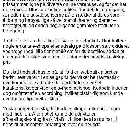
prissammenligne på diverse online varehuse, og for det har
massevis af Blossom online butikker fundet det uundgåeligt
at nedbringe udsalgspriserne på en række af deres varer –
til børn og babyer, lige så vel som til herrer og damer –
betragteligt, og endda nogle gange garantere fragt uden
beregning.
Trods dette kan det alligevel være fordelagtigt at kontrollere
nogle enkelte e-shops efter udsalg på Blossom sølv oxideret
vedhæng rhod. lille fjer mat 80 cm før du bestiller, sådan at
du er på den sikre side med at antage den mindst kostelige
pris.
Du skal trods alt huske på, at ifald en webbutik afsætter
bedst i test varer til en salgspris der virker helt fantastisk
overkommelig, så burde det undertiden være et
karakteristika der viser en svindel netshop. Kortbetalinger er
dog omfattet af en anordning, hvilket bistår dig som kunde
overfor uærlige netbutikker.
Vi slår generelt et slag for kortbestillinger eller betalinger
med mobilen. Alternativt kunne du udnytte en
afbetalingsløsning fra fx ViaBill, i tilfælde af at du har til
hensigt at honorere betalingen over en periode.