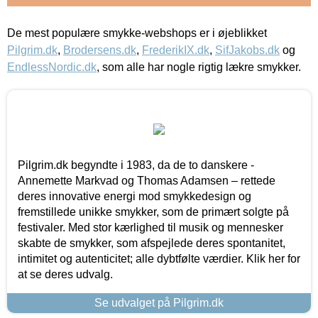
De mest populære smykke-webshops er i øjeblikket
Pilgrim.dk
,
Brodersens.dk
,
FrederikIX.dk
,
SifJakobs.dk
og
EndlessNordic.dk
, som alle har nogle rigtig lækre smykker.
Pilgrim.dk begyndte i 1983, da de to danskere -
Annemette Markvad og Thomas Adamsen – rettede
deres innovative energi mod smykkedesign og
fremstillede unikke smykker, som de primært solgte på
festivaler. Med stor kærlighed til musik og mennesker
skabte de smykker, som afspejlede deres spontanitet,
intimitet og autenticitet; alle dybtfølte værdier. Klik her for
at se deres udvalg.
Se udvalget på Pilgrim.dk