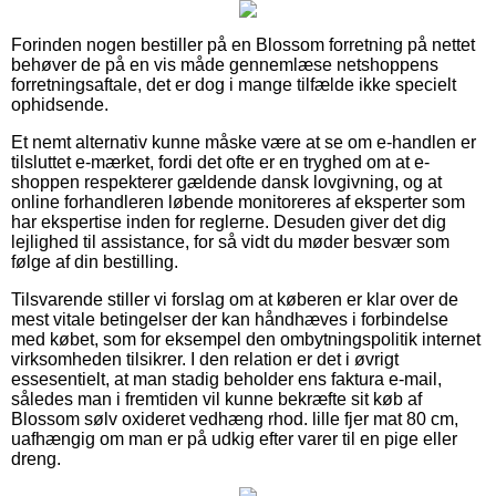
Forinden nogen bestiller på en Blossom forretning på nettet
behøver de på en vis måde gennemlæse netshoppens
forretningsaftale, det er dog i mange tilfælde ikke specielt
ophidsende.
Et nemt alternativ kunne måske være at se om e-handlen er
tilsluttet e-mærket, fordi det ofte er en tryghed om at e-
shoppen respekterer gældende dansk lovgivning, og at
online forhandleren løbende monitoreres af eksperter som
har ekspertise inden for reglerne. Desuden giver det dig
lejlighed til assistance, for så vidt du møder besvær som
følge af din bestilling.
Tilsvarende stiller vi forslag om at køberen er klar over de
mest vitale betingelser der kan håndhæves i forbindelse
med købet, som for eksempel den ombytningspolitik internet
virksomheden tilsikrer. I den relation er det i øvrigt
essesentielt, at man stadig beholder ens faktura e-mail,
således man i fremtiden vil kunne bekræfte sit køb af
Blossom sølv oxideret vedhæng rhod. lille fjer mat 80 cm,
uafhængig om man er på udkig efter varer til en pige eller
dreng.