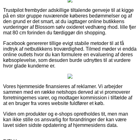
Trustpilot frembyder adskillige tiltalende genveje til at kigge
på en stor gruppe nuværende køberes bedømmelser og af
den grund er det smart, at du iagttager online butikkens
vurderinger af Blossom sølv oxideret vedhæng rhod. lille fjer
mat 80 cm forinden du færdiggør din shopping.
Facebook genererer tillige evigt stabile metoder til at få
indtryk af netbutikkens troværdighed. Tilmed møder vi endda
online outlets hvor du kan formulere en evaluering af deres
købsoplevelse, som desuden burde udnyttes til at vurdere
hvor glade kunderne er.
Vores hjemmeside finansieres af reklamer. Vi arbejder
sammen med en række netshops derved at vi promoverer
forretningernes varer, og modtager kommission i tilfælde af
at en bruger fra vores website fuldfører et køb.
Viden om produkter og e-shops opretholdes tit, men man
kan ikke stille os ansvarlig for forandringer der kan være
lavet siden sidste opdatering af hjemmesidens data.