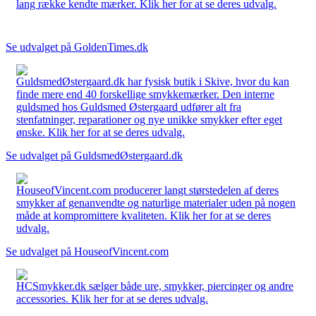
lang række kendte mærker. Klik her for at se deres udvalg.
Se udvalget på GoldenTimes.dk
GuldsmedØstergaard.dk har fysisk butik i Skive, hvor du kan
finde mere end 40 forskellige smykkemærker. Den interne
guldsmed hos Guldsmed Østergaard udfører alt fra
stenfatninger, reparationer og nye unikke smykker efter eget
ønske. Klik her for at se deres udvalg.
Se udvalget på GuldsmedØstergaard.dk
HouseofVincent.com producerer langt størstedelen af deres
smykker af genanvendte og naturlige materialer uden på nogen
måde at kompromittere kvaliteten. Klik her for at se deres
udvalg.
Se udvalget på HouseofVincent.com
HCSmykker.dk sælger både ure, smykker, piercinger og andre
accessories. Klik her for at se deres udvalg.