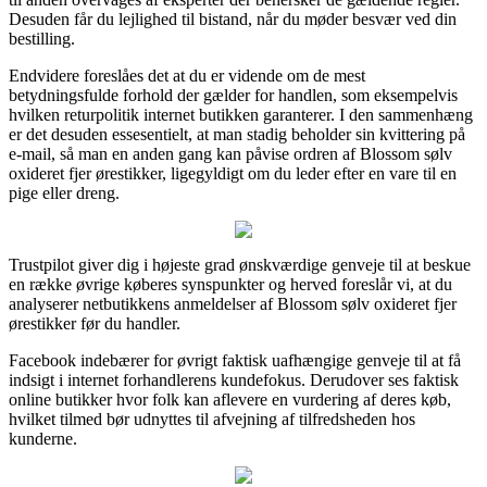
Desuden får du lejlighed til bistand, når du møder besvær ved din
bestilling.
Endvidere foreslåes det at du er vidende om de mest
betydningsfulde forhold der gælder for handlen, som eksempelvis
hvilken returpolitik internet butikken garanterer. I den sammenhæng
er det desuden essesentielt, at man stadig beholder sin kvittering på
e-mail, så man en anden gang kan påvise ordren af Blossom sølv
oxideret fjer ørestikker, ligegyldigt om du leder efter en vare til en
pige eller dreng.
Trustpilot giver dig i højeste grad ønskværdige genveje til at beskue
en række øvrige køberes synspunkter og herved foreslår vi, at du
analyserer netbutikkens anmeldelser af Blossom sølv oxideret fjer
ørestikker før du handler.
Facebook indebærer for øvrigt faktisk uafhængige genveje til at få
indsigt i internet forhandlerens kundefokus. Derudover ses faktisk
online butikker hvor folk kan aflevere en vurdering af deres køb,
hvilket tilmed bør udnyttes til afvejning af tilfredsheden hos
kunderne.