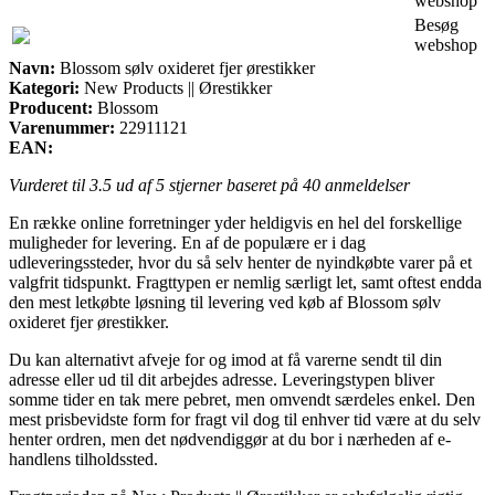
webshop
Besøg
webshop
Navn:
Blossom sølv oxideret fjer ørestikker
Kategori:
New Products || Ørestikker
Producent:
Blossom
Varenummer:
22911121
EAN:
Vurderet til
3.5
ud af 5 stjerner baseret på
40
anmeldelser
En række online forretninger yder heldigvis en hel del forskellige
muligheder for levering. En af de populære er i dag
udleveringssteder, hvor du så selv henter de nyindkøbte varer på et
valgfrit tidspunkt. Fragttypen er nemlig særligt let, samt oftest endda
den mest letkøbte løsning til levering ved køb af Blossom sølv
oxideret fjer ørestikker.
Du kan alternativt afveje for og imod at få varerne sendt til din
adresse eller ud til dit arbejdes adresse. Leveringstypen bliver
somme tider en tak mere pebret, men omvendt særdeles enkel. Den
mest prisbevidste form for fragt vil dog til enhver tid være at du selv
henter ordren, men det nødvendiggør at du bor i nærheden af e-
handlens tilholdssted.