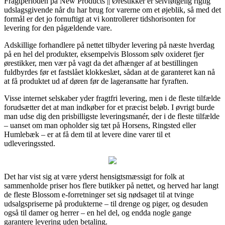
Fragtperioden på New Products || Ørestikker er selvfølgelig rigtig
udslagsgivende når du har brug for varerne om et øjeblik, så med det
formål er det jo fornuftigt at vi kontrollerer tidshorisonten for
levering for den pågældende vare.
Adskillige forhandlere på nettet tilbyder levering på næste hverdag
på en hel del produkter, eksempelvis Blossom sølv oxideret fjer
ørestikker, men vær på vagt da det afhænger af at bestillingen
fuldbyrdes før et fastslået klokkeslæt, sådan at de garanteret kan nå
at få produktet ud af døren før de lageransatte har fyraften.
Visse internet selskaber yder fragtfri levering, men i de fleste tilfælde
forudsætter det at man indkøber for et præcist beløb. I øvrigt burde
man udse dig den prisbilligste leveringsmanér, der i de fleste tilfælde
– uanset om man opholder sig tæt på Horsens, Ringsted eller
Humlebæk – er at få dem til at levere dine varer til et
udleveringssted.
Det har vist sig at være yderst hensigtsmæssigt for folk at
sammenholde priser hos flere butikker på nettet, og herved har langt
de fleste Blossom e-forretninger set sig nødsaget til at tvinge
udsalgspriserne på produkterne – til drenge og piger, og desuden
også til damer og herrer – en hel del, og endda nogle gange
garantere levering uden betaling.