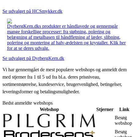
Se udvalget på HCSmykker.dk
DyrbergKern.dks produkter er håndlavede og gennemgår
mange forskellige processer: fra støbning, polering og
belægning af metalbasen til håndfletning af læder, slibning,
polering og montering af halv-ædelsten og krystaller. Klik her
for at se deres udvalg.
Se udvalget på DyrbergKern.dk
Vi har gennemgået de mest populære webshops og anmeldt dem
med stjerner fra 1 til 5 ud fra bl.a. deres prisniveau,
sortimentstørrelse, kundeservice, brugervenlighed, betingelser,
leveringsformer og betalingsmuligheder.
Bedst anmeldte webshops
Webshop
Stjerner
Link
Besøg
webshop
Besøg