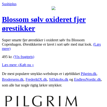
Sushiplus
Blossom sølv oxideret fjer
ørestikker
Super smarte fjer ørestikker i oxideret sølv fra Blossom
Copenhagen. Ørestikkerne er lavet i sort sølv med mat look.
(Læs
mere)
495
kr.
(Vis fragtpris)
Læs mere »
Køb nu »
De mest populære smykke-webshops er i øjeblikket
Pilgrim.dk
,
Brodersens.dk
,
FrederikIX.dk
,
SifJakobs.dk
og
EndlessNordic.dk
,
som alle har nogle rigtig lækre smykker.