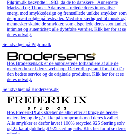
Pilgrim.dk begyndte i 1983, da de to danskere - Annemette
Markvad og Thomas Adamsen – rettede deres innovative
energi mod smykkedesign og fremstillede unikke smykker, som
de primært solgte på festivaler. Med stor kærlighed til musik og
mennesker skabte de smykker, som afspejlede deres spontanitet,
intimitet og autenticitet; alle dybtfølte værdier. Klik her for at se
deres udvalg.
Se udvalget på Pilgrim.dk
Hos Brodersens.dk er de autoriserede forhandlere af alle de
mærker du ser i deres webshop. Det er din garanti for at du får
den bedste service og de originale produkter. Klik her for at se
deres udvalg.
Se udvalget på Brodersens.dk
Hos FrederikIX.dk stræber de altid efter at bruge de bedste
materialer, og de går ikke på kompromis med deres kvalitet.
Alle smykker er derfor lavet i 100% recycled 925 Sterling sølv
og 22 karat guldbelagt 925 sterling sølv. Klik her for at se deres
udvalg.