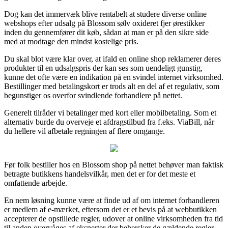
Dog kan det immervæk blive rentabelt at studere diverse online
webshops efter udsalg på Blossom sølv oxideret fjer ørestikker
inden du gennemfører dit køb, sådan at man er på den sikre side
med at modtage den mindst kostelige pris.
Du skal blot være klar over, at ifald en online shop reklamerer deres
produkter til en udsalgspris der kan ses som uendeligt gunstig,
kunne det ofte være en indikation på en svindel internet virksomhed.
Bestillinger med betalingskort er trods alt en del af et regulativ, som
begunstiger os overfor svindlende forhandlere på nettet.
Generelt tilråder vi betalinger med kort eller mobilbetaling. Som et
alternativ burde du overveje et afdragstilbud fra f.eks. ViaBill, når
du hellere vil afbetale regningen af flere omgange.
Før folk bestiller hos en Blossom shop på nettet behøver man faktisk
betragte butikkens handelsvilkår, men det er for det meste et
omfattende arbejde.
En nem løsning kunne være at finde ud af om internet forhandleren
er medlem af e-mærket, eftersom det er et bevis på at webbutikken
accepterer de opstillede regler, udover at online virksomheden fra tid
til anden overvåges af eksperter der behersker de gældende regler.