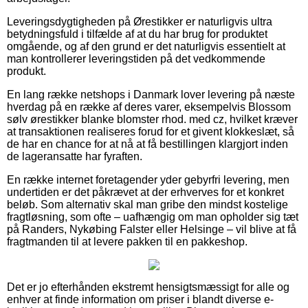
Leveringsdygtigheden på Ørestikker er naturligvis ultra
betydningsfuld i tilfælde af at du har brug for produktet
omgående, og af den grund er det naturligvis essentielt at
man kontrollerer leveringstiden på det vedkommende
produkt.
En lang række netshops i Danmark lover levering på næste
hverdag på en række af deres varer, eksempelvis Blossom
sølv ørestikker blanke blomster rhod. med cz, hvilket kræver
at transaktionen realiseres forud for et givent klokkeslæt, så
de har en chance for at nå at få bestillingen klargjort inden
de lageransatte har fyraften.
En række internet foretagender yder gebyrfri levering, men
undertiden er det påkrævet at der erhverves for et konkret
beløb. Som alternativ skal man gribe den mindst kostelige
fragtløsning, som ofte – uafhængig om man opholder sig tæt
på Randers, Nykøbing Falster eller Helsinge – vil blive at få
fragtmanden til at levere pakken til en pakkeshop.
Det er jo efterhånden ekstremt hensigtsmæssigt for alle og
enhver at finde information om priser i blandt diverse e-