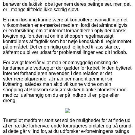
behøver de faktisk løbe igennem deres betingelser, men det
er i mange tilfælde ikke særlig sjovt.
En nem løsning kunne være at kontrollere hvorvidt internet
virksomheden er e-mærket medlem, fordi det almindeligvis
er en forsikring om at internet forhandleren opfylder dansk
lovgivning, foruden at online shoppen regelmæssigt
kontrolleres af fagfolk som har nøje kendskab til reglementet
på området. Det er en rigtig god lejlighed til assistance,
såfremt du bliver udsat for problemstillinger ved dit indkøb.
For øvrigt foreslår vi at man er omhyggelig omkring de
fundamentale vedtægter der gælder for købet, fx den bytteret
internet forhandleren anvender. I den relation er det
ydermere afgørende, at man permanent gemmer sin
kvittering, således man altid vil kunne vidne om sin
shopping af Blossom sølv ørestikker blanke blomster rhod.
med cz, uafhængig om du er på indkøb til en pige eller
dreng.
Trustpilot medfører stort set solide muligheder for at finde ud
af en række forhenværende forbrugeres omtaler og på grund
af dette går vi ind for, at du udforsker e-forretningens ratings