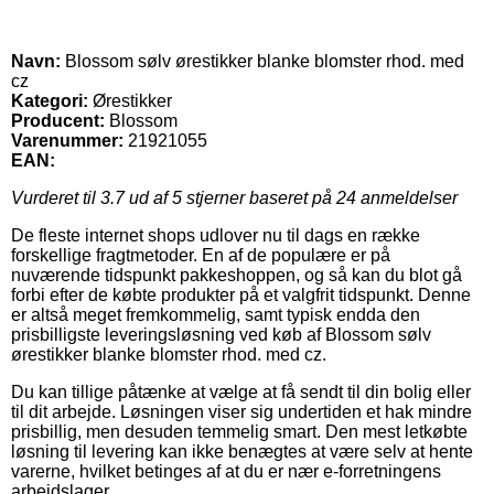
Navn:
Blossom sølv ørestikker blanke blomster rhod. med
cz
Kategori:
Ørestikker
Producent:
Blossom
Varenummer:
21921055
EAN:
Vurderet til
3.7
ud af 5 stjerner baseret på
24
anmeldelser
De fleste internet shops udlover nu til dags en række
forskellige fragtmetoder. En af de populære er på
nuværende tidspunkt pakkeshoppen, og så kan du blot gå
forbi efter de købte produkter på et valgfrit tidspunkt. Denne
er altså meget fremkommelig, samt typisk endda den
prisbilligste leveringsløsning ved køb af Blossom sølv
ørestikker blanke blomster rhod. med cz.
Du kan tillige påtænke at vælge at få sendt til din bolig eller
til dit arbejde. Løsningen viser sig undertiden et hak mindre
prisbillig, men desuden temmelig smart. Den mest letkøbte
løsning til levering kan ikke benægtes at være selv at hente
varerne, hvilket betinges af at du er nær e-forretningens
arbejdslager.