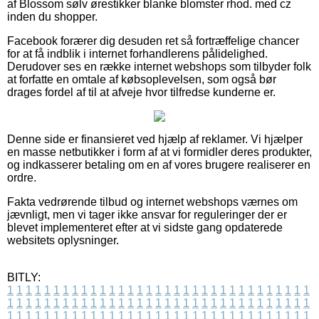
af Blossom sølv ørestikker blanke blomster rhod. med cz
inden du shopper.
Facebook forærer dig desuden ret så fortræffelige chancer
for at få indblik i internet forhandlerens pålidelighed.
Derudover ses en række internet webshops som tilbyder folk
at forfatte en omtale af købsoplevelsen, som også bør
drages fordel af til at afveje hvor tilfredse kunderne er.
Denne side er finansieret ved hjælp af reklamer. Vi hjælper
en masse netbutikker i form af at vi formidler deres produkter,
og indkasserer betaling om en af vores brugere realiserer en
ordre.
Fakta vedrørende tilbud og internet webshops værnes om
jævnligt, men vi tager ikke ansvar for reguleringer der er
blevet implementeret efter at vi sidste gang opdaterede
websitets oplysninger.
BITLY:
1
1
1
1
1
1
1
1
1
1
1
1
1
1
1
1
1
1
1
1
1
1
1
1
1
1
1
1
1
1
1
1
1
1
1
1
1
1
1
1
1
1
1
1
1
1
1
1
1
1
1
1
1
1
1
1
1
1
1
1
1
1
1
1
1
1
1
1
1
1
1
1
1
1
1
1
1
1
1
1
1
1
1
1
1
1
1
1
1
1
1
1
1
1
1
1
1
1
1