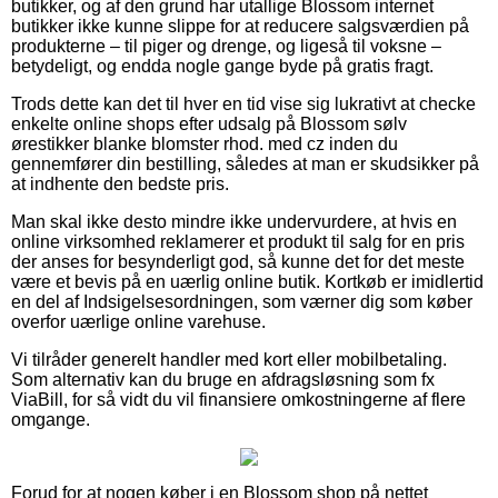
butikker, og af den grund har utallige Blossom internet
butikker ikke kunne slippe for at reducere salgsværdien på
produkterne – til piger og drenge, og ligeså til voksne –
betydeligt, og endda nogle gange byde på gratis fragt.
Trods dette kan det til hver en tid vise sig lukrativt at checke
enkelte online shops efter udsalg på Blossom sølv
ørestikker blanke blomster rhod. med cz inden du
gennemfører din bestilling, således at man er skudsikker på
at indhente den bedste pris.
Man skal ikke desto mindre ikke undervurdere, at hvis en
online virksomhed reklamerer et produkt til salg for en pris
der anses for besynderligt god, så kunne det for det meste
være et bevis på en uærlig online butik. Kortkøb er imidlertid
en del af Indsigelsesordningen, som værner dig som køber
overfor uærlige online varehuse.
Vi tilråder generelt handler med kort eller mobilbetaling.
Som alternativ kan du bruge en afdragsløsning som fx
ViaBill, for så vidt du vil finansiere omkostningerne af flere
omgange.
Forud for at nogen køber i en Blossom shop på nettet