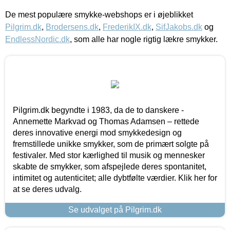
De mest populære smykke-webshops er i øjeblikket
Pilgrim.dk
,
Brodersens.dk
,
FrederikIX.dk
,
SifJakobs.dk
og
EndlessNordic.dk
, som alle har nogle rigtig lækre smykker.
Pilgrim.dk begyndte i 1983, da de to danskere -
Annemette Markvad og Thomas Adamsen – rettede
deres innovative energi mod smykkedesign og
fremstillede unikke smykker, som de primært solgte på
festivaler. Med stor kærlighed til musik og mennesker
skabte de smykker, som afspejlede deres spontanitet,
intimitet og autenticitet; alle dybtfølte værdier. Klik her for
at se deres udvalg.
Se udvalget på Pilgrim.dk