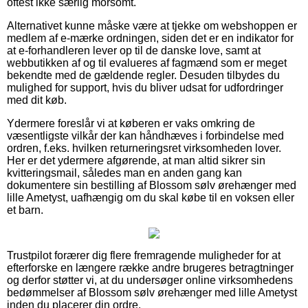
oftest ikke særlig morsomt.
Alternativet kunne måske være at tjekke om webshoppen er
medlem af e-mærke ordningen, siden det er en indikator for
at e-forhandleren lever op til de danske love, samt at
webbutikken af og til evalueres af fagmænd som er meget
bekendte med de gældende regler. Desuden tilbydes du
mulighed for support, hvis du bliver udsat for udfordringer
med dit køb.
Ydermere foreslår vi at køberen er vaks omkring de
væsentligste vilkår der kan håndhæves i forbindelse med
ordren, f.eks. hvilken returneringsret virksomheden lover.
Her er det ydermere afgørende, at man altid sikrer sin
kvitteringsmail, således man en anden gang kan
dokumentere sin bestilling af Blossom sølv ørehænger med
lille Ametyst, uafhængig om du skal købe til en voksen eller
et barn.
Trustpilot forærer dig flere fremragende muligheder for at
efterforske en længere række andre brugeres betragtninger
og derfor støtter vi, at du undersøger online virksomhedens
bedømmelser af Blossom sølv ørehænger med lille Ametyst
inden du placerer din ordre.