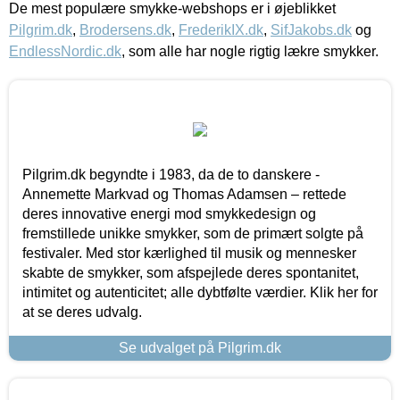
De mest populære smykke-webshops er i øjeblikket
Pilgrim.dk
,
Brodersens.dk
,
FrederikIX.dk
,
SifJakobs.dk
og
EndlessNordic.dk
, som alle har nogle rigtig lækre smykker.
Pilgrim.dk begyndte i 1983, da de to danskere -
Annemette Markvad og Thomas Adamsen – rettede
deres innovative energi mod smykkedesign og
fremstillede unikke smykker, som de primært solgte på
festivaler. Med stor kærlighed til musik og mennesker
skabte de smykker, som afspejlede deres spontanitet,
intimitet og autenticitet; alle dybtfølte værdier. Klik her for
at se deres udvalg.
Se udvalget på Pilgrim.dk