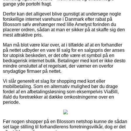
gange yde portofri fragt.
Derfor kan det alligevel blive gunstigt at undersøge nogle
forskellige internet varehuse i Danmark efter rabat på
Blossom sølv ørehænger med lille Ametyst forinden du
placerer ordren, sådan at man er sikker på at skaffe sig den
mest attraktive pris.
Man må blot være klar over, at i tilfælde af at en forhandler
på nettet udbyder en vare til salg for en salgspris der anses
for utopisk beskeden, er det ofte være et symbol på en
bedragerisk internet butik. Betalinger med kort er ikke desto
mindre omsluttet af et regelsæt, der værner en overfor
snydagtige firmaer på nettet.
Vi slår generelt et slag for shopping med kort eller
mobilbetaling. Som en alternativ mulighed bør du drage
fordel af en afbetalingsløsning som eksempelvis ViaBill,
ifald du foretrækker at dække omkostningerne over en
periode.
Før nogen shopper på en Blossom netshop kunne de sådan
set tage stilling til forhandlerens forretningsvilkår, dog er det