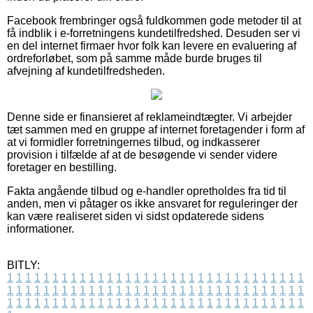
Facebook frembringer også fuldkommen gode metoder til at
få indblik i e-forretningens kundetilfredshed. Desuden ser vi
en del internet firmaer hvor folk kan levere en evaluering af
ordreforløbet, som på samme måde burde bruges til
afvejning af kundetilfredsheden.
Denne side er finansieret af reklameindtægter. Vi arbejder
tæt sammen med en gruppe af internet foretagender i form af
at vi formidler forretningernes tilbud, og indkasserer
provision i tilfælde af at de besøgende vi sender videre
foretager en bestilling.
Fakta angående tilbud og e-handler opretholdes fra tid til
anden, men vi påtager os ikke ansvaret for reguleringer der
kan være realiseret siden vi sidst opdaterede sidens
informationer.
BITLY:
1
1
1
1
1
1
1
1
1
1
1
1
1
1
1
1
1
1
1
1
1
1
1
1
1
1
1
1
1
1
1
1
1
1
1
1
1
1
1
1
1
1
1
1
1
1
1
1
1
1
1
1
1
1
1
1
1
1
1
1
1
1
1
1
1
1
1
1
1
1
1
1
1
1
1
1
1
1
1
1
1
1
1
1
1
1
1
1
1
1
1
1
1
1
1
1
1
1
1