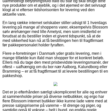
ualmindeligt betydningsfuld ifald du står og skal bruge dine
nye produkter om et øjeblik, og i det øjemed er det selvsagt
klogt at vi efterser tidshorisonten for levering ved den
aktuelle vare.
En lang række internet selskaber stiller udsigt til 1 hverdags
levering på mange af shoppens varer, eksempelvis Blossom
sølv ørehænger med lille Ametyst, men som imidlertid er
forudsat at du bestiller inden et givent tidspunkt, så at de
med sikkerhed kan nå at få bestillingen hen til fragtfirmaet
før pakkepersonalet holder fyraften.
Flere e-forretninger i Danmark yder gratis levering, men i
mange tilfælde kun ifald man shopper for et konkret beløb.
Ellers må du tage den mest prisbevidste leveringsmanér, der
oftest – uafhængig om du bor nær Aalborg, Kalundborg eller
Bramming – er at få fragtfirmaet til at levere bestillingen til en
pakkeshop.
Det er jo efterhånden særligt ukompliceret for alle og enhver
at sammenholde priser på diverse netbutikker, og ergo har
flere Blossom internet butikker ikke kunne lade være med at
presse salgspriserne på varerne – til drenge og piger, og
samtidig også til voksne – helt i bund, og endda nogle