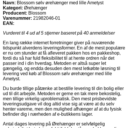
Navn:
Blossom sølv ørehænger med lille Ametyst
Kategori:
Ørehænger
Producent:
Blossom
Varenummer:
21982046-01
EAN:
Vurderet til
4
ud af 5 stjerner baseret på
40
anmeldelser
En lang række internet forretninger giver på nuværende
tidspunkt alverdens leveringsformer. En af de mest populære
er nu om stunder at få afleveret pakken hos en pakkeshop,
fordi du så har fuld fleksibilitet til at hente ordren når det
passer ind i din hverdag. Metoden er altså super let
gængelig, og endda desuden den mest letkøbte løsning til
levering ved køb af Blossom sølv ørehænger med lille
Ametyst.
Du burde tillige påtænke at bestille levering til din bolig eller
ud til dit arbejde. Metoden er gerne en tak mere bekostelig,
men tillige virkelig uproblematisk. Den mest prisbevidste
leveringsudgave vil dog altid vise sig at være at du selv
henter varerne, men den mulighed afhænger af at du fysisk
befinder dig i nærheden af e-butikkens lager.
Antal dages levering på Ørehænger er selvfølgelig