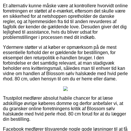
Et alternativ kunne måske være at kontrollere hvorvidt online
forretningen er støttet af e-mærket, eftersom det skulle være
en sikkerhed for at netshoppen opretholder de danske
regler, og at hjemmesiden fra tid til anden revurderes af
fagfolk der kender de gældende love. Desuden giver det dig
lejlighed til assistance, hvis du bliver udsat for
problemstillinger i processen med dit indkøb.
Ydermere støtter vi at køber er opmærksom på de mest
essentielle forhold der er gældende for bestillingen, for
eksempel den returpolitik e-handlen bruger. I den
forbindelse er det samtidig relevant, at man stadigvæk
beholder ens kvitteringsmail, således man til enhver tid kan
vidne om handlen af Blossom sølv halskæde med hvid perle
rhod. 80 cm, uden hensyn til om du er herre eller dame.
Trustpilot medfører absolut habile chancer for at læse
adskillige øvrige køberes domme og derfor anbefaler vi, at
du gransker online forretningens kritik af Blossom sølv
halskæde med hvid perle rhod. 80 cm forud for at du lægger
din bestilling.
Facebook medfører tilsvarende nogle gode løsninger til at få