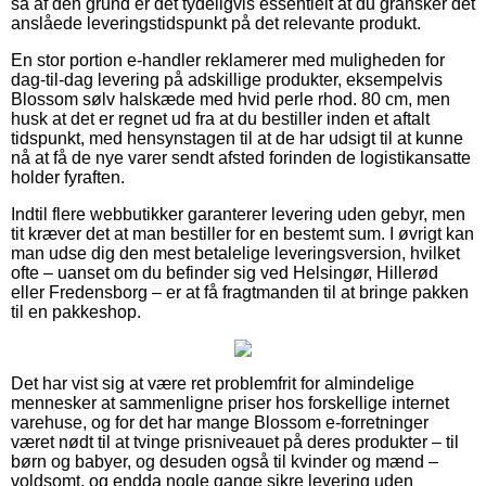
så af den grund er det tydeligvis essentielt at du gransker det
anslåede leveringstidspunkt på det relevante produkt.
En stor portion e-handler reklamerer med muligheden for
dag-til-dag levering på adskillige produkter, eksempelvis
Blossom sølv halskæde med hvid perle rhod. 80 cm, men
husk at det er regnet ud fra at du bestiller inden et aftalt
tidspunkt, med hensynstagen til at de har udsigt til at kunne
nå at få de nye varer sendt afsted forinden de logistikansatte
holder fyraften.
Indtil flere webbutikker garanterer levering uden gebyr, men
tit kræver det at man bestiller for en bestemt sum. I øvrigt kan
man udse dig den mest betalelige leveringsversion, hvilket
ofte – uanset om du befinder sig ved Helsingør, Hillerød
eller Fredensborg – er at få fragtmanden til at bringe pakken
til en pakkeshop.
Det har vist sig at være ret problemfrit for almindelige
mennesker at sammenligne priser hos forskellige internet
varehuse, og for det har mange Blossom e-forretninger
været nødt til at tvinge prisniveauet på deres produkter – til
børn og babyer, og desuden også til kvinder og mænd –
voldsomt, og endda nogle gange sikre levering uden