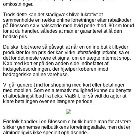
omkostninger.
Trods dette kan det stadigvæk blive lukrativt at
sammenholde en række online forretninger efter rabatkoder
på Blossom sølv halskæde med hvid perle rhod. 80 cm forud
for at du handler, således at man er garanteret at få den
bedste pris.
Du skal blot være så påvagt, at når en online butik tilbyder
produkter for en pris der kan virke uforståeligt letkøbt, så er
det for det meste være et signal om en uægte internet shop.
Køb med kort er på den anden side indbefattet af
Indsigelsesordningen, der hjælper køberen imod
bedrageriske online varehuse.
Vi går generelt ind for shopping med kort eller betalinger
med mobilen. Som en alternativ mulighed kunne du benytte
et afbetalingstilbud fra f.eks. ViaBill, for så vidt du agter at
klare betalingen over en længere periode.
Før folk handler i en Blossom e-butik burde man for at være
sikker gennemse netbutikkens forretningsaftale, men det er
almindeligvis ikke specielt ophidsende.