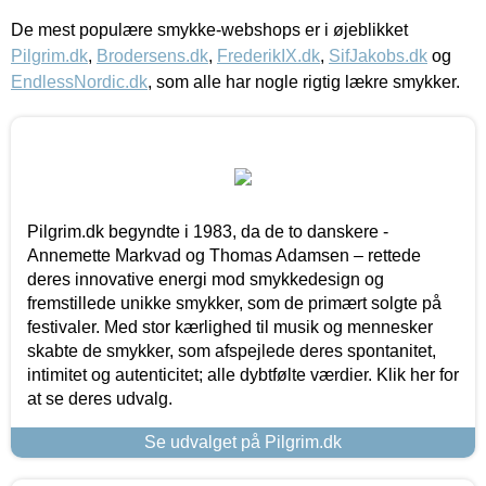
De mest populære smykke-webshops er i øjeblikket
Pilgrim.dk
,
Brodersens.dk
,
FrederikIX.dk
,
SifJakobs.dk
og
EndlessNordic.dk
, som alle har nogle rigtig lækre smykker.
Pilgrim.dk begyndte i 1983, da de to danskere -
Annemette Markvad og Thomas Adamsen – rettede
deres innovative energi mod smykkedesign og
fremstillede unikke smykker, som de primært solgte på
festivaler. Med stor kærlighed til musik og mennesker
skabte de smykker, som afspejlede deres spontanitet,
intimitet og autenticitet; alle dybtfølte værdier. Klik her for
at se deres udvalg.
Se udvalget på Pilgrim.dk