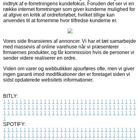
indtryk af e-forretningens kundefokus. Foruden det ser vi en
række internet forretninger som giver kunderne mulighed for
at afgive en kritik af ordreforløbet, hvilket tillige kan
anvendes til at fornemme hvor tilfredse kunderne er.
Vores side finansieres af annoncer. Vi har et tæt samarbejde
med massevis af online varehuse når vi præsenterer
firmaernes produkter, og får kommission hvis de personer vi
sender videre realiserer en ordre.
Viden om varer og webbutikker ajourføres ofte, men vi giver
ingen garanti imod modifikationer der er foretaget siden vi
sidst opdaterede websitets informationer.
BITLY:
1
1
1
1
1
1
1
1
1
1
1
1
1
1
1
1
1
1
1
1
1
1
1
1
1
1
1
1
1
1
1
1
1
1
1
1
1
1
1
1
1
1
1
1
1
1
1
1
1
1
1
1
1
1
1
1
1
1
1
1
1
1
1
1
1
1
1
1
1
1
1
1
1
1
1
1
1
1
1
1
1
1
1
1
1
1
1
1
1
1
1
1
1
1
1
1
1
1
1
1
SPOTIFY:
1
1
1
1
1
1
1
1
1
1
1
1
1
1
1
1
1
1
1
1
1
1
1
1
1
1
1
1
1
1
1
1
1
1
1
1
1
1
1
1
1
1
1
1
1
1
1
1
1
1
1
1
1
1
1
1
1
1
1
1
1
1
1
1
1
1