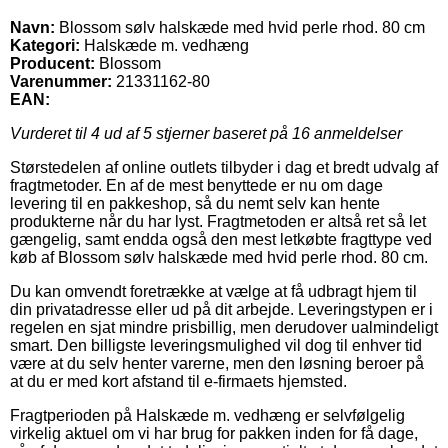
Navn:
Blossom sølv halskæde med hvid perle rhod. 80 cm
Kategori:
Halskæde m. vedhæng
Producent:
Blossom
Varenummer:
21331162-80
EAN:
Vurderet til
4
ud af 5 stjerner baseret på
16
anmeldelser
Størstedelen af online outlets tilbyder i dag et bredt udvalg af
fragtmetoder. En af de mest benyttede er nu om dage
levering til en pakkeshop, så du nemt selv kan hente
produkterne når du har lyst. Fragtmetoden er altså ret så let
gængelig, samt endda også den mest letkøbte fragttype ved
køb af Blossom sølv halskæde med hvid perle rhod. 80 cm.
Du kan omvendt foretrække at vælge at få udbragt hjem til
din privatadresse eller ud på dit arbejde. Leveringstypen er i
regelen en sjat mindre prisbillig, men derudover ualmindeligt
smart. Den billigste leveringsmulighed vil dog til enhver tid
være at du selv henter varerne, men den løsning beroer på
at du er med kort afstand til e-firmaets hjemsted.
Fragtperioden på Halskæde m. vedhæng er selvfølgelig
virkelig aktuel om vi har brug for pakken inden for få dage,