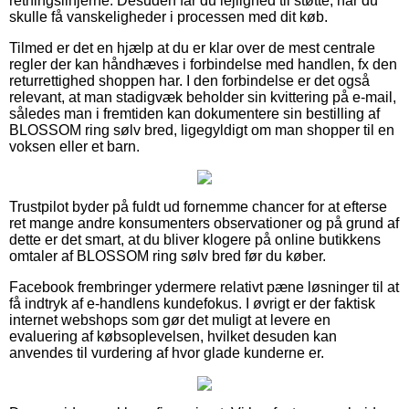
retningslinjerne. Desuden får du lejlighed til støtte, når du
skulle få vanskeligheder i processen med dit køb.
Tilmed er det en hjælp at du er klar over de mest centrale
regler der kan håndhæves i forbindelse med handlen, fx den
returrettighed shoppen har. I den forbindelse er det også
relevant, at man stadigvæk beholder sin kvittering på e-mail,
således man i fremtiden kan dokumentere sin bestilling af
BLOSSOM ring sølv bred, ligegyldigt om man shopper til en
voksen eller et barn.
Trustpilot byder på fuldt ud fornemme chancer for at efterse
ret mange andre konsumenters observationer og på grund af
dette er det smart, at du bliver klogere på online butikkens
omtaler af BLOSSOM ring sølv bred før du køber.
Facebook frembringer ydermere relativt pæne løsninger til at
få indtryk af e-handlens kundefokus. I øvrigt er der faktisk
internet webshops som gør det muligt at levere en
evaluering af købsoplevelsen, hvilket desuden kan
anvendes til vurdering af hvor glade kunderne er.