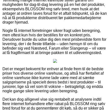
Temmelig mange internet varehuse stiller garanti om
muligheden for dag-til-dag levering på en hel del produkter,
eksempelvis BLOSSOM ring sølv bred, men husk at det
antager at ordren laves forud for et aftalt tidspunkt, så de kan
nå at få produkterne distribueret før pakkemedarbejderne
drager hjemad.
Nogle få internet forretninger sikrer fragt uden beregning,
men oftest kun hvis der bestilles for en konkret pris.
Derudover burde du udse dig den mest prisbevidste form for
levering, der i de fleste tilfælde – uden hensyn til om du
befinder sig ved Næstved, Farum eller Slangerup – vil være
at få fragtfirmaet til at bringe pakken til et udleveringssted.
Det er meget bekvemt for enhver at finde frem til de bedste
priser hos diverse online varehuse, og altså har flertallet af
online varehuse ikke kunne lade være med at sænke
salgspriserne på specielt deres bedst i test produkter – til
juniorer, lige så vel som til voksne – betragteligt, og endda
nogle gange sikre levering uden beregning.
Det kan dog alligevel vise sig rentabelt at analysere indtil
flere internet forhandlere efter rabat på BLOSSOM ring sølv
bred forud for at du gennemfører dit køb, så du er sikker på