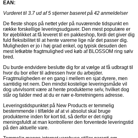
EAN:
Vurderet til
3.7
ud af 5 stjerner baseret på
42
anmeldelser
De fleste shops på nettet yder på nuværende tidspunkt en
række forskellige leveringsudgaver. Den mest populære er
for øjeblikket at få leveret til en pakkeshop, fordi det giver dig
fuld fleksibilitet til at hente varerne lige når det passer dig.
Muligheden er jo i høj grad enkel, og typisk desuden den
mest letkøbte fragtmulighed ved køb af BLOSSOM ring sølv
bred.
Du burde endvidere beslutte dig for at vælge at få udbragt til
hvor du bor eller til adressen hvor du arbejder.
Fragtmuligheden er en gang i mellem en sjat dyrere, men
samtidig ret nem. Den mindst kostelige leveringsmåde vil
dog utvivlsomt være at hente produkterne selv, hvilket dog
står og falder med at du er nær e-forretningens adresse.
Leveringstidspunktet på New Products er temmelig
bestemmende i tilfælde af at vi absolut skal bruge
produkterne inden for kort tid, så derfor er det rigtig
meningsfuldt at man kontrollerer den forventede leveringstid
på den aktuelle vare.