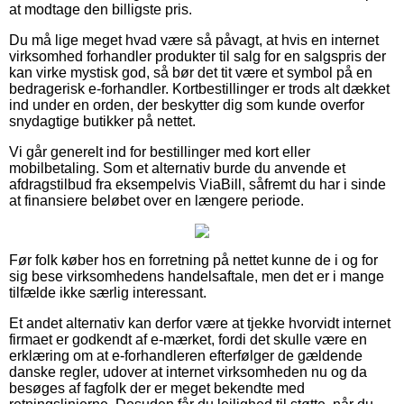
at modtage den billigste pris.
Du må lige meget hvad være så påvagt, at hvis en internet
virksomhed forhandler produkter til salg for en salgspris der
kan virke mystisk god, så bør det tit være et symbol på en
bedragerisk e-forhandler. Kortbestillinger er trods alt dækket
ind under en orden, der beskytter dig som kunde overfor
snydagtige butikker på nettet.
Vi går generelt ind for bestillinger med kort eller
mobilbetaling. Som et alternativ burde du anvende et
afdragstilbud fra eksempelvis ViaBill, såfremt du har i sinde
at finansiere beløbet over en længere periode.
Før folk køber hos en forretning på nettet kunne de i og for
sig bese virksomhedens handelsaftale, men det er i mange
tilfælde ikke særlig interessant.
Et andet alternativ kan derfor være at tjekke hvorvidt internet
firmaet er godkendt af e-mærket, fordi det skulle være en
erklæring om at e-forhandleren efterfølger de gældende
danske regler, udover at internet virksomheden nu og da
besøges af fagfolk der er meget bekendte med