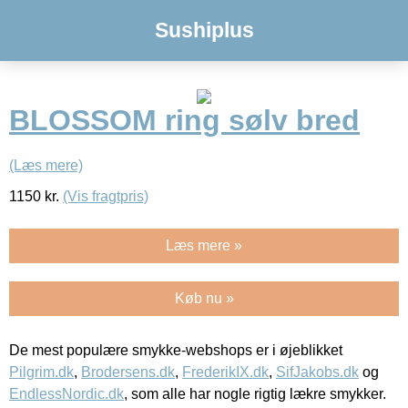
Sushiplus
BLOSSOM ring sølv bred
(Læs mere)
1150
kr.
(Vis fragtpris)
Læs mere »
Køb nu »
De mest populære smykke-webshops er i øjeblikket
Pilgrim.dk
,
Brodersens.dk
,
FrederikIX.dk
,
SifJakobs.dk
og
EndlessNordic.dk
, som alle har nogle rigtig lækre smykker.