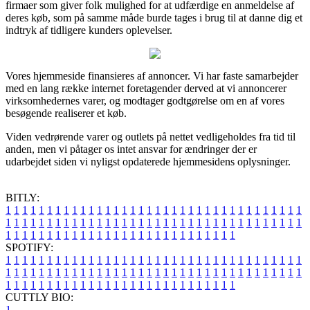
firmaer som giver folk mulighed for at udfærdige en anmeldelse af
deres køb, som på samme måde burde tages i brug til at danne dig et
indtryk af tidligere kunders oplevelser.
Vores hjemmeside finansieres af annoncer. Vi har faste samarbejder
med en lang række internet foretagender derved at vi annoncerer
virksomhedernes varer, og modtager godtgørelse om en af vores
besøgende realiserer et køb.
Viden vedrørende varer og outlets på nettet vedligeholdes fra tid til
anden, men vi påtager os intet ansvar for ændringer der er
udarbejdet siden vi nyligst opdaterede hjemmesidens oplysninger.
BITLY:
1
1
1
1
1
1
1
1
1
1
1
1
1
1
1
1
1
1
1
1
1
1
1
1
1
1
1
1
1
1
1
1
1
1
1
1
1
1
1
1
1
1
1
1
1
1
1
1
1
1
1
1
1
1
1
1
1
1
1
1
1
1
1
1
1
1
1
1
1
1
1
1
1
1
1
1
1
1
1
1
1
1
1
1
1
1
1
1
1
1
1
1
1
1
1
1
1
1
1
1
SPOTIFY:
1
1
1
1
1
1
1
1
1
1
1
1
1
1
1
1
1
1
1
1
1
1
1
1
1
1
1
1
1
1
1
1
1
1
1
1
1
1
1
1
1
1
1
1
1
1
1
1
1
1
1
1
1
1
1
1
1
1
1
1
1
1
1
1
1
1
1
1
1
1
1
1
1
1
1
1
1
1
1
1
1
1
1
1
1
1
1
1
1
1
1
1
1
1
1
1
1
1
1
1
CUTTLY BIO:
1