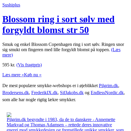
Sushiplus
Blossom ring i sort sølv med
forgyldt blomst str 50
Smuk og enkel Blossom Copenhagen ring i sort sølv. Ringen snor
sig smukt om fingeren med lille forgyldt blomst på toppen.
(Læs
mere)
595
kr.
(Vis fragtpris)
Læs mere »
Køb nu »
De mest populære smykke-webshops er i øjeblikket
Pilgrim.dk
,
Brodersens.dk
,
FrederikIX.dk
,
SifJakobs.dk
og
EndlessNordic.dk
,
som alle har nogle rigtig lækre smykker.
Pilgrim.dk begyndte i 1983, da de to danskere - Annemette
Markvad og Thomas Adamsen – rettede deres innovative
energi mod smykkedesign og fremstillede unikke smykker, som