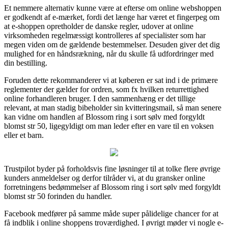
Et nemmere alternativ kunne være at efterse om online webshoppen
er godkendt af e-mærket, fordi det længe har været et fingerpeg om
at e-shoppen opretholder de danske regler, udover at online
virksomheden regelmæssigt kontrolleres af specialister som har
megen viden om de gældende bestemmelser. Desuden giver det dig
mulighed for en håndsrækning, når du skulle få udfordringer med
din bestilling.
Foruden dette rekommanderer vi at køberen er sat ind i de primære
reglementer der gælder for ordren, som fx hvilken returrettighed
online forhandleren bruger. I den sammenhæng er det tillige
relevant, at man stadig bibeholder sin kvitteringsmail, så man senere
kan vidne om handlen af Blossom ring i sort sølv med forgyldt
blomst str 50, ligegyldigt om man leder efter en vare til en voksen
eller et barn.
Trustpilot byder på forholdsvis fine løsninger til at tolke flere øvrige
kunders anmeldelser og derfor tilråder vi, at du gransker online
forretningens bedømmelser af Blossom ring i sort sølv med forgyldt
blomst str 50 forinden du handler.
Facebook medfører på samme måde super pålidelige chancer for at
få indblik i online shoppens troværdighed. I øvrigt møder vi nogle e-