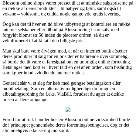
Blossom online shops været presset til at at mindske salgspriserne på
en række af deres produkter – til babyer og børn, samt også til
voksne – voldsomt, og endda nogle gange yde gratis levering.
Dog kan det til hver en tid blive udbytterigt at kontrollere en række
internet selskaber efter tilbud på Blossom ring i sort sølv med
forgyldt blomst str 50 inden du placerer ordren, så du er
velinformeret til at få fat i den billigste pris.
Man skal bare være årvågen med, at når en internet butik afsætter
deres produkter til salg for en pris der er hamrende overkommelig,
så burde det tit være et faresignal om en uoprigtig online forretning.
Betalinger med kort er i hvert fald en del af en orden, som bistår dig
som køber imod svindlende internet outlets.
Generelt slår vi et slag for køb med gængse betalingskort eller
mobilbetaling. Som en alternativ mulighed bør du bruge en
afbetalingsordning fra f.eks. ViaBill, forudsat du agter at dække
prisen af flere omgange.
Forud for at folk handler hos en Blossom online virksomhed burde
de i princippet gennemløbe deres forretningsbetingelser, dog er det
almindeligvis ikke særlig morsomt.