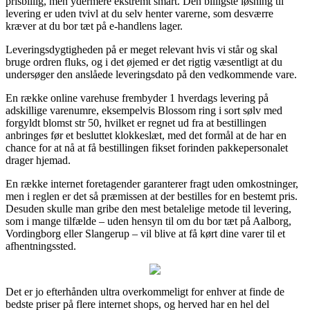
prisbillig, men ydermere ekstremt smart. Den billigste løsning til
levering er uden tvivl at du selv henter varerne, som desværre
kræver at du bor tæt på e-handlens lager.
Leveringsdygtigheden på er meget relevant hvis vi står og skal
bruge ordren fluks, og i det øjemed er det rigtig væsentligt at du
undersøger den anslåede leveringsdato på den vedkommende vare.
En række online varehuse frembyder 1 hverdags levering på
adskillige varenumre, eksempelvis Blossom ring i sort sølv med
forgyldt blomst str 50, hvilket er regnet ud fra at bestillingen
anbringes før et besluttet klokkeslæt, med det formål at de har en
chance for at nå at få bestillingen fikset forinden pakkepersonalet
drager hjemad.
En række internet foretagender garanterer fragt uden omkostninger,
men i reglen er det så præmissen at der bestilles for en bestemt pris.
Desuden skulle man gribe den mest betalelige metode til levering,
som i mange tilfælde – uden hensyn til om du bor tæt på Aalborg,
Vordingborg eller Slangerup – vil blive at få kørt dine varer til et
afhentningssted.
Det er jo efterhånden ultra overkommeligt for enhver at finde de
bedste priser på flere internet shops, og herved har en hel del