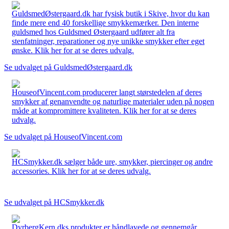
GuldsmedØstergaard.dk har fysisk butik i Skive, hvor du kan
finde mere end 40 forskellige smykkemærker. Den interne
guldsmed hos Guldsmed Østergaard udfører alt fra
stenfatninger, reparationer og nye unikke smykker efter eget
ønske. Klik her for at se deres udvalg.
Se udvalget på GuldsmedØstergaard.dk
HouseofVincent.com producerer langt størstedelen af deres
smykker af genanvendte og naturlige materialer uden på nogen
måde at kompromittere kvaliteten. Klik her for at se deres
udvalg.
Se udvalget på HouseofVincent.com
HCSmykker.dk sælger både ure, smykker, piercinger og andre
accessories. Klik her for at se deres udvalg.
Se udvalget på HCSmykker.dk
DyrbergKern.dks produkter er håndlavede og gennemgår