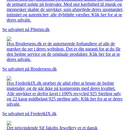
de primært solgte på festivaler. Med stor kærlighed til musik og
mennesker skabte de smykker, som afspejlede deres spontanitet,
intimitet og autenticitet; alle dybtfølte værdier. Klik her for at se
deres udvalg.
Se udvalget på Pilgrim.dk
Hos Brodersens.dk er de autoriserede forhandlere af alle de
mærker du ser i deres webshop. Det er din garanti for at du får
den bedste service og de originale produkter. Klik her for at se
deres udvalg.
Se udvalget på Brodersens.dk
Hos FrederikIX.dk stræber de altid efter at bruge de bedste
materialer, og de går ikke på kompromis med deres kvalitet.
Alle smykker er derfor lavet i 100% recycled 925 Sterling sølv
og 22 karat guldbelagt 925 sterling sølv. Klik her for at se deres
udvalg.
Se udvalget på FrederikIX.dk
Det prisvindende Sif Jakobs Jewellery er et dansk