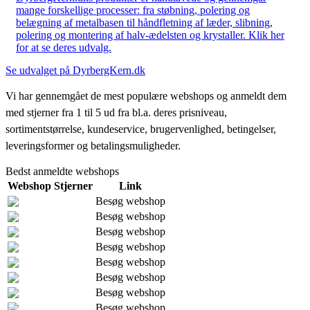
mange forskellige processer: fra støbning, polering og
belægning af metalbasen til håndfletning af læder, slibning,
polering og montering af halv-ædelsten og krystaller. Klik her
for at se deres udvalg.
Se udvalget på DyrbergKern.dk
Vi har gennemgået de mest populære webshops og anmeldt dem
med stjerner fra 1 til 5 ud fra bl.a. deres prisniveau,
sortimentstørrelse, kundeservice, brugervenlighed, betingelser,
leveringsformer og betalingsmuligheder.
Bedst anmeldte webshops
Webshop
Stjerner
Link
Besøg webshop
Besøg webshop
Besøg webshop
Besøg webshop
Besøg webshop
Besøg webshop
Besøg webshop
Besøg webshop