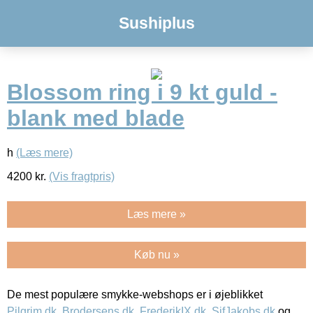
Sushiplus
Blossom ring i 9 kt guld -
blank med blade
h
(Læs mere)
4200
kr.
(Vis fragtpris)
Læs mere »
Køb nu »
De mest populære smykke-webshops er i øjeblikket
Pilgrim.dk
,
Brodersens.dk
,
FrederikIX.dk
,
SifJakobs.dk
og