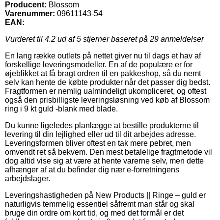
Producent:
Blossom
Varenummer:
09611143-54
EAN:
Vurderet til
4.2
ud af 5 stjerner baseret på
29
anmeldelser
En lang række outlets på nettet giver nu til dags et hav af
forskellige leveringsmodeller. En af de populære er for
øjeblikket at få bragt ordren til en pakkeshop, så du nemt
selv kan hente de købte produkter når det passer dig bedst.
Fragtformen er nemlig ualmindeligt ukompliceret, og oftest
også den prisbilligste leveringsløsning ved køb af Blossom
ring i 9 kt guld -blank med blade.
Du kunne ligeledes planlægge at bestille produkterne til
levering til din lejlighed eller ud til dit arbejdes adresse.
Leveringsformen bliver oftest en tak mere pebret, men
omvendt ret så bekvem. Den mest betalelige fragtmetode vil
dog altid vise sig at være at hente varerne selv, men dette
afhænger af at du befinder dig nær e-forretningens
arbejdslager.
Leveringshastigheden på New Products || Ringe – guld er
naturligvis temmelig essentiel såfremt man står og skal
bruge din ordre om kort tid, og med det formål er det