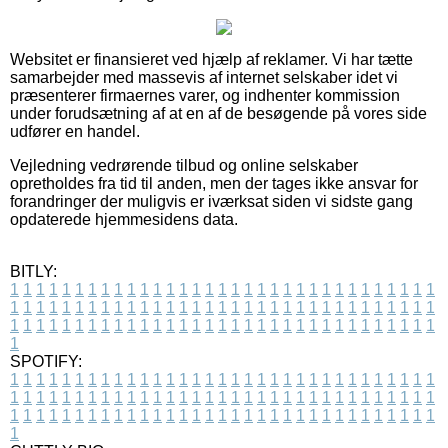
Websitet er finansieret ved hjælp af reklamer. Vi har tætte
samarbejder med massevis af internet selskaber idet vi
præsenterer firmaernes varer, og indhenter kommission
under forudsætning af at en af de besøgende på vores side
udfører en handel.
Vejledning vedrørende tilbud og online selskaber
opretholdes fra tid til anden, men der tages ikke ansvar for
forandringer der muligvis er iværksat siden vi sidste gang
opdaterede hjemmesidens data.
BITLY:
1
1
1
1
1
1
1
1
1
1
1
1
1
1
1
1
1
1
1
1
1
1
1
1
1
1
1
1
1
1
1
1
1
1
1
1
1
1
1
1
1
1
1
1
1
1
1
1
1
1
1
1
1
1
1
1
1
1
1
1
1
1
1
1
1
1
1
1
1
1
1
1
1
1
1
1
1
1
1
1
1
1
1
1
1
1
1
1
1
1
1
1
1
1
1
1
1
1
1
1
SPOTIFY:
1
1
1
1
1
1
1
1
1
1
1
1
1
1
1
1
1
1
1
1
1
1
1
1
1
1
1
1
1
1
1
1
1
1
1
1
1
1
1
1
1
1
1
1
1
1
1
1
1
1
1
1
1
1
1
1
1
1
1
1
1
1
1
1
1
1
1
1
1
1
1
1
1
1
1
1
1
1
1
1
1
1
1
1
1
1
1
1
1
1
1
1
1
1
1
1
1
1
1
1