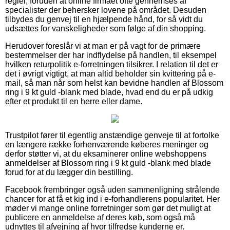
regler, foruden at online firmaet ofte gennemses af
specialister der behersker lovene på området. Desuden
tilbydes du genvej til en hjælpende hånd, for så vidt du
udsættes for vanskeligheder som følge af din shopping.
Herudover foreslår vi at man er på vagt for de primære
bestemmelser der har indflydelse på handlen, til eksempel
hvilken returpolitik e-forretningen tilsikrer. I relation til det er
det i øvrigt vigtigt, at man altid beholder sin kvittering på e-
mail, så man når som helst kan bevidne handlen af Blossom
ring i 9 kt guld -blank med blade, hvad end du er på udkig
efter et produkt til en herre eller dame.
Trustpilot fører til egentlig anstændige genveje til at fortolke
en længere række forhenværende køberes meninger og
derfor støtter vi, at du eksaminerer online webshoppens
anmeldelser af Blossom ring i 9 kt guld -blank med blade
forud for at du lægger din bestilling.
Facebook frembringer også uden sammenligning strålende
chancer for at få et kig ind i e-forhandlerens popularitet. Her
møder vi mange online forretninger som gør det muligt at
publicere en anmeldelse af deres køb, som også må
udnyttes til afvejning af hvor tilfredse kunderne er.