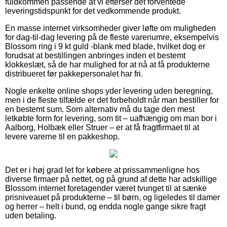
fuldkommen passende at vi efterser det forventede
leveringstidspunkt for det vedkommende produkt.
En masse internet virksomheder giver løfte om muligheden
for dag-til-dag levering på de fleste varenumre, eksempelvis
Blossom ring i 9 kt guld -blank med blade, hvilket dog er
forudsat at bestillingen anbringes inden et bestemt
klokkeslæt, så de har mulighed for at nå at få produkterne
distribueret før pakkepersonalet har fri.
Nogle enkelte online shops yder levering uden beregning,
men i de fleste tilfælde er det forbeholdt når man bestiller for
en bestemt sum. Som alternativ må du tage den mest
letkøbte form for levering, som tit – uafhængig om man bor i
Aalborg, Holbæk eller Struer – er at få fragtfirmaet til at
levere varerne til en pakkeshop.
Det er i høj grad let for købere at prissammenligne hos
diverse firmaer på nettet, og på grund af dette har adskillige
Blossom internet foretagender været tvunget til at sænke
prisniveauet på produkterne – til børn, og ligeledes til damer
og herrer – helt i bund, og endda nogle gange sikre fragt
uden betaling.