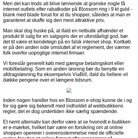
Men det kan trods alt blive lønnende at granske nogle få
internet outlets efter rabatkoder på Blossom ring i 9 kt guld -
blank med blade forud for at du shopper, således at man er
garanteret at skaffe sig den mest attraktive pris.
Man skal dog huske på, at ifald en netbutik afhænder et
produkt til salg for en salgspris der er uforståeligt god, bør
det tit være et kendetegn på en falsk internet shop. Kortkøb
er på den anden side omsluttet af et reglement, der værner
folk overfor uoprigtige internet firmaer.
Vi foreslår generelt køb med gængse betalingskort eller
mobilbetaling. Som en anden løsning bør du benytte en
afdragsløsning fra eksempelvis ViaBill, ifald du hellere vil
dække pengene over et længere tidsrum.
Inden nogen handler hos en Blossom e-shop kunne de i og
for sig gøre sig bekendt med indholdet af webbutikkens
regler, det er dog undertiden ikke særlig spændende.
Et nemt alternativ kan derfor være at se hvorvidt e-butikken
er e-mærket, hvilket bør være en forsikring om at online
shoppen opererer i overensstemmelse med de officielle