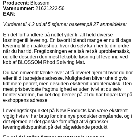
Producent:
Blossom
Varenummer:
21621222-56
EAN:
Vurderet til
4.2
ud af 5 stjerner baseret på
27
anmeldelser
En del forhandlere på nettet yder til alt held diverse
løsninger til levering. En favorit iblandt mange er nu til dags
levering til en pakkeshop, hvor du selv kan hente din ordre
når du har tid. Fragtløsningen er altså ret så uproblematisk,
og ofte desuden den mest letkøbte løsning til levering ved
køb af BLOSSOM Rhod Sølvring Mat.
Du kan omvendt tænke over at få leveret hjem til hvor du bor
eller til dit arbejdes adresse. Muligheden bliver uheldigvis
lidt mere pebret, men desuden ekstremt uproblematisk. Den
mest prisbevidste fragtmulighed er uden tvivl at du selv
henter varerne, hvilket dog beroer på at du har bopæl tæt på
e-shoppens adresse.
Leveringstidspunktet på New Products kan være ekstremt
vigtig hvis vi har brug for dine nye produkter omgående, og i
det øjemed er det ganske fornuftigt at vi gransker
leveringstidspunktet på det pågældende produkt.