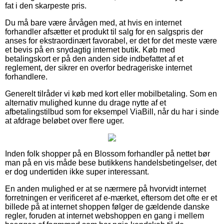
fat i den skarpeste pris.
Du må bare være årvågen med, at hvis en internet
forhandler afsætter et produkt til salg for en salgspris der
anses for ekstraordinært favorabel, er det for det meste være
et bevis på en snydagtig internet butik. Køb med
betalingskort er på den anden side indbefattet af et
reglement, der sikrer en overfor bedrageriske internet
forhandlere.
Generelt tilråder vi køb med kort eller mobilbetaling. Som en
alternativ mulighed kunne du drage nytte af et
afbetalingstilbud som for eksempel ViaBill, når du har i sinde
at afdrage beløbet over flere uger.
Inden folk shopper på en Blossom forhandler på nettet bør
man på en vis måde bese butikkens handelsbetingelser, det
er dog undertiden ikke super interessant.
En anden mulighed er at se nærmere på hvorvidt internet
forretningen er verificeret af e-mærket, eftersom det ofte er et
billede på at internet shoppen følger de gældende danske
regler, foruden at internet webshoppen en gang i mellem