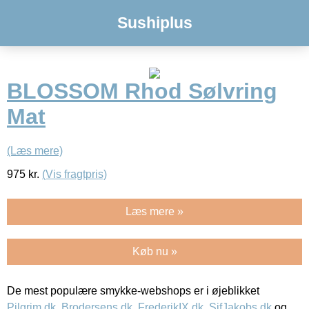
Sushiplus
BLOSSOM Rhod Sølvring
Mat
(Læs mere)
975
kr.
(Vis fragtpris)
Læs mere »
Køb nu »
De mest populære smykke-webshops er i øjeblikket
Pilgrim.dk
,
Brodersens.dk
,
FrederikIX.dk
,
SifJakobs.dk
og