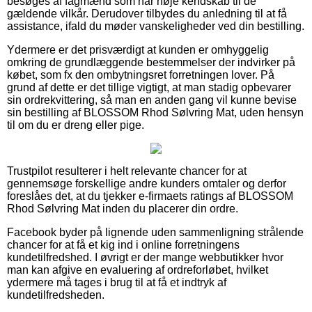
besøges af fagmænd som har nøje kendskab til de
gældende vilkår. Derudover tilbydes du anledning til at få
assistance, ifald du møder vanskeligheder ved din bestilling.
Ydermere er det prisværdigt at kunden er omhyggelig
omkring de grundlæggende bestemmelser der indvirker på
købet, som fx den ombytningsret forretningen lover. På
grund af dette er det tillige vigtigt, at man stadig opbevarer
sin ordrekvittering, så man en anden gang vil kunne bevise
sin bestilling af BLOSSOM Rhod Sølvring Mat, uden hensyn
til om du er dreng eller pige.
Trustpilot resulterer i helt relevante chancer for at
gennemsøge forskellige andre kunders omtaler og derfor
foreslåes det, at du tjekker e-firmaets ratings af BLOSSOM
Rhod Sølvring Mat inden du placerer din ordre.
Facebook byder på lignende uden sammenligning strålende
chancer for at få et kig ind i online forretningens
kundetilfredshed. I øvrigt er der mange webbutikker hvor
man kan afgive en evaluering af ordreforløbet, hvilket
ydermere må tages i brug til at få et indtryk af
kundetilfredsheden.