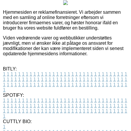
Hjemmesiden er reklamefinansieret. Vi arbejder sammen
med en samling af online forretninger eftersom vi
introducerer firmaernes varer, og høster honorar ifald en
bruger fra vores website fuldfører en bestilling.
Viden vedrørende varer og webbutikker understøttes
jævnligt, men vi ønsker ikke at påtage os ansvaret for
modifikationer der kan være implementeret siden vi senest
opdaterede hjemmesidens informationer.
BITLY:
1
1
1
1
1
1
1
1
1
1
1
1
1
1
1
1
1
1
1
1
1
1
1
1
1
1
1
1
1
1
1
1
1
1
1
1
1
1
1
1
1
1
1
1
1
1
1
1
1
1
1
1
1
1
1
1
1
1
1
1
1
1
1
1
1
1
1
1
1
1
1
1
1
1
1
1
1
1
1
1
1
1
1
1
1
1
1
1
1
1
1
1
1
1
1
1
1
1
1
1
SPOTIFY:
1
1
1
1
1
1
1
1
1
1
1
1
1
1
1
1
1
1
1
1
1
1
1
1
1
1
1
1
1
1
1
1
1
1
1
1
1
1
1
1
1
1
1
1
1
1
1
1
1
1
1
1
1
1
1
1
1
1
1
1
1
1
1
1
1
1
1
1
1
1
1
1
1
1
1
1
1
1
1
1
1
1
1
1
1
1
1
1
1
1
1
1
1
1
1
1
1
1
1
1
CUTTLY BIO:
1