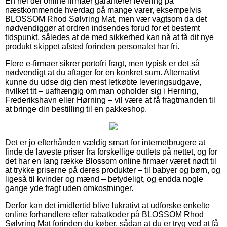
En hel del online firmaer garanterer levering på
næstkommende hverdag på mange varer, eksempelvis
BLOSSOM Rhod Sølvring Mat, men vær vagtsom da det
nødvendiggør at ordren indsendes forud for et bestemt
tidspunkt, således at de med sikkerhed kan nå at få dit nye
produkt skippet afsted forinden personalet har fri.
Flere e-firmaer sikrer portofri fragt, men typisk er det så
nødvendigt at du aftager for en konkret sum. Alternativt
kunne du udse dig den mest letkøbte leveringsudgave,
hvilket tit – uafhængig om man opholder sig i Herning,
Frederikshavn eller Hørning – vil være at få fragtmanden til
at bringe din bestilling til en pakkeshop.
Det er jo efterhånden vældig smart for internetbrugere at
finde de laveste priser fra forskellige outlets på nettet, og for
det har en lang række Blossom online firmaer været nødt til
at trykke priserne på deres produkter – til babyer og børn, og
ligeså til kvinder og mænd – betydeligt, og endda nogle
gange yde fragt uden omkostninger.
Derfor kan det imidlertid blive lukrativt at udforske enkelte
online forhandlere efter rabatkoder på BLOSSOM Rhod
Sølvring Mat forinden du køber, sådan at du er tryg ved at få