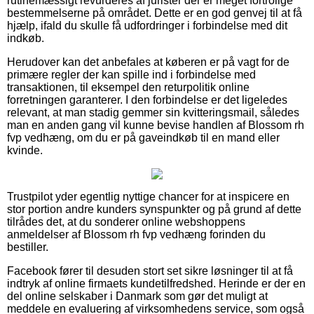
rutinemæssigt revurderes af jurister der er meget fortrolige
bestemmelserne på området. Dette er en god genvej til at få
hjælp, ifald du skulle få udfordringer i forbindelse med dit
indkøb.
Herudover kan det anbefales at køberen er på vagt for de
primære regler der kan spille ind i forbindelse med
transaktionen, til eksempel den returpolitik online
forretningen garanterer. I den forbindelse er det ligeledes
relevant, at man stadig gemmer sin kvitteringsmail, således
man en anden gang vil kunne bevise handlen af Blossom rh
fvp vedhæng, om du er på gaveindkøb til en mand eller
kvinde.
Trustpilot yder egentlig nyttige chancer for at inspicere en
stor portion andre kunders synspunkter og på grund af dette
tilrådes det, at du sonderer online webshoppens
anmeldelser af Blossom rh fvp vedhæng forinden du
bestiller.
Facebook fører til desuden stort set sikre løsninger til at få
indtryk af online firmaets kundetilfredshed. Herinde er der en
del online selskaber i Danmark som gør det muligt at
meddele en evaluering af virksomhedens service, som også