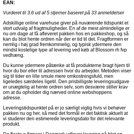
EAN:
Vurderet til
3.6
ud af 5 stjerner baseret på
33
anmeldelser
Adskillige online varehuse giver på nuværende tidspunkt et
stort udvalg af fragtmuligheder. En af de mest almindelige er
nu om dage at få afleveret pakken hos en pakkeshop, og så
kan du blot hente ordren når der er tid til det. Fragtformen er
nemlig i høj grad fremkommelig, og typisk ydermere den
mindst kostelige type af levering ved køb af Blossom rh fvp
vedhæng.
Du kunne ydermere påtænke at få produkterne bragt hjem til
hvor du bor eller til adressen hvor du arbejder. Metoden viser
sig til tider en lille smule mere omkostningsfuld, men
ligeledes særdeles ligetil. Den prisbilligste leveringsudgave
er unægtelig at hente ordren selv, som desværre stiller krav
om at du opholder dig nærved online webshoppens
adresse.
Leveringstidspunktet på er jo særligt vigtig hvis vi behøver
pakken nu og her, så med det formål er det faktisk aktuelt at
vi studerer den estimerede leveringsdato for det relevante
produkt.