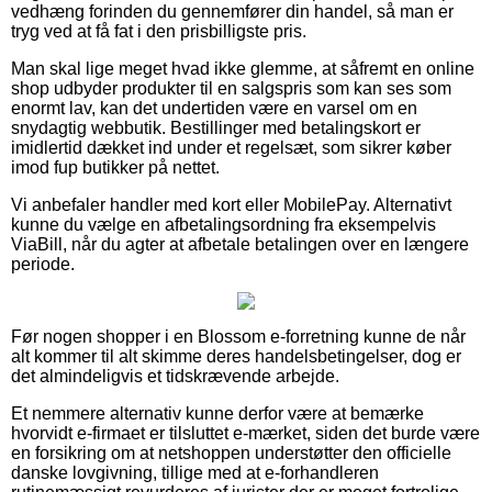
vedhæng forinden du gennemfører din handel, så man er
tryg ved at få fat i den prisbilligste pris.
Man skal lige meget hvad ikke glemme, at såfremt en online
shop udbyder produkter til en salgspris som kan ses som
enormt lav, kan det undertiden være en varsel om en
snydagtig webbutik. Bestillinger med betalingskort er
imidlertid dækket ind under et regelsæt, som sikrer køber
imod fup butikker på nettet.
Vi anbefaler handler med kort eller MobilePay. Alternativt
kunne du vælge en afbetalingsordning fra eksempelvis
ViaBill, når du agter at afbetale betalingen over en længere
periode.
Før nogen shopper i en Blossom e-forretning kunne de når
alt kommer til alt skimme deres handelsbetingelser, dog er
det almindeligvis et tidskrævende arbejde.
Et nemmere alternativ kunne derfor være at bemærke
hvorvidt e-firmaet er tilsluttet e-mærket, siden det burde være
en forsikring om at netshoppen understøtter den officielle
danske lovgivning, tillige med at e-forhandleren