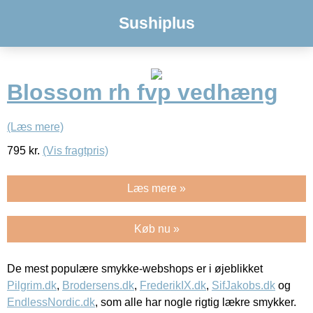
Sushiplus
Blossom rh fvp vedhæng
(Læs mere)
795
kr.
(Vis fragtpris)
Læs mere »
Køb nu »
De mest populære smykke-webshops er i øjeblikket
Pilgrim.dk
,
Brodersens.dk
,
FrederikIX.dk
,
SifJakobs.dk
og
EndlessNordic.dk
, som alle har nogle rigtig lækre smykker.