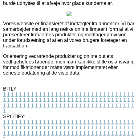
burde udnyttes til at afveje hvor glade kunderne er.
Vores website er finansieret af indtægter fra annoncer. Vi har
samarbejder med en lang række online firmaer i form af at vi
præsenterer firmaernes produkter, og modtager provision
under forudsætning af at en af vores brugere foretager en
transaktion.
Orientering vedrørende produkter og online outlets
vedligeholdes løbende, men man kan ikke stille os ansvarlig
for modifikationer der måtte være implementeret efter
seneste opdatering af de viste data.
BITLY:
1
1
1
1
1
1
1
1
1
1
1
1
1
1
1
1
1
1
1
1
1
1
1
1
1
1
1
1
1
1
1
1
1
1
1
1
1
1
1
1
1
1
1
1
1
1
1
1
1
1
1
1
1
1
1
1
1
1
1
1
1
1
1
1
1
1
1
1
1
1
1
1
1
1
1
1
1
1
1
1
1
1
1
1
1
1
1
1
1
1
1
1
1
1
1
1
1
1
1
1
SPOTIFY:
1
1
1
1
1
1
1
1
1
1
1
1
1
1
1
1
1
1
1
1
1
1
1
1
1
1
1
1
1
1
1
1
1
1
1
1
1
1
1
1
1
1
1
1
1
1
1
1
1
1
1
1
1
1
1
1
1
1
1
1
1
1
1
1
1
1
1
1
1
1
1
1
1
1
1
1
1
1
1
1
1
1
1
1
1
1
1
1
1
1
1
1
1
1
1
1
1
1
1