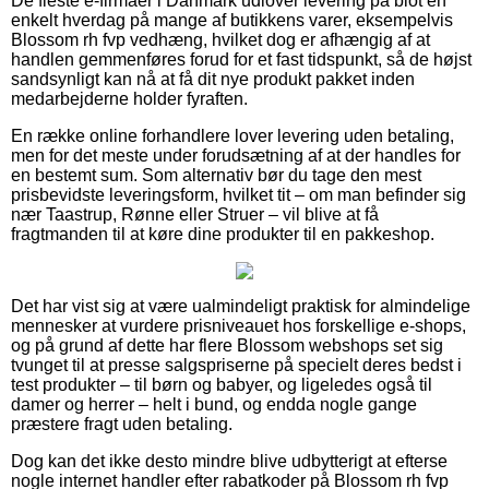
De fleste e-firmaer i Danmark udlover levering på blot en
enkelt hverdag på mange af butikkens varer, eksempelvis
Blossom rh fvp vedhæng, hvilket dog er afhængig af at
handlen gemmenføres forud for et fast tidspunkt, så de højst
sandsynligt kan nå at få dit nye produkt pakket inden
medarbejderne holder fyraften.
En række online forhandlere lover levering uden betaling,
men for det meste under forudsætning af at der handles for
en bestemt sum. Som alternativ bør du tage den mest
prisbevidste leveringsform, hvilket tit – om man befinder sig
nær Taastrup, Rønne eller Struer – vil blive at få
fragtmanden til at køre dine produkter til en pakkeshop.
Det har vist sig at være ualmindeligt praktisk for almindelige
mennesker at vurdere prisniveauet hos forskellige e-shops,
og på grund af dette har flere Blossom webshops set sig
tvunget til at presse salgspriserne på specielt deres bedst i
test produkter – til børn og babyer, og ligeledes også til
damer og herrer – helt i bund, og endda nogle gange
præstere fragt uden betaling.
Dog kan det ikke desto mindre blive udbytterigt at efterse
nogle internet handler efter rabatkoder på Blossom rh fvp