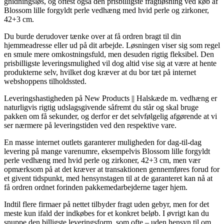
gnidningsløs, og oftest også den prisbilligste fragtløsning ved køb af
Blossom lille forgyldt perle vedhæng med hvid perle og zirkoner,
42+3 cm.
Du burde derudover tænke over at få ordren bragt til din
hjemmeadresse eller ud på dit arbejde. Løsningen viser sig som regel
en smule mere omkostningsfuld, men desuden rigtig fleksibel. Den
prisbilligste leveringsmulighed vil dog altid vise sig at være at hente
produkterne selv, hvilket dog kræver at du bor tæt på internet
webshoppens tilholdssted.
Leveringshastigheden på New Products || Halskæde m. vedhæng er
naturligvis rigtig udslagsgivende såfremt du står og skal bruge
pakken om få sekunder, og derfor er det selvfølgelig afgørende at vi
ser nærmere på leveringstiden ved den respektive vare.
En masse internet outlets garanterer muligheden for dag-til-dag
levering på mange varenumre, eksempelvis Blossom lille forgyldt
perle vedhæng med hvid perle og zirkoner, 42+3 cm, men vær
opmærksom på at det kræver at transaktionen gennemføres forud for
et givent tidspunkt, med hensynstagen til at de garanteret kan nå at
få ordren ordnet forinden pakkemedarbejderne tager hjem.
Indtil flere firmaer på nettet tilbyder fragt uden gebyr, men for det
meste kun ifald der indkøbes for et konkret beløb. I øvrigt kan du
snuppe den billigste leveringsform, som ofte – uden hensyn til om