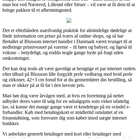
man bor ved Næstved, Lillerød eller Struer – vil være at få dem til at
bringe pakken til et afhentningssted.
Det er efterhånden usædvanlig praktisk for almindelige dødelige at
finde information om priser på tværs af online shops, og så har
flertallet af Blossom internet handler i Danmark været tvunget til at
nedbringe prisniveauet på varerne – til børn og babyer, og ligeså til
voksne – betydeligt, og endda nogle gange byde på fragt uden
omkostninger.
Det kan dog trods alt være gavnligt at besigtige et par internet outlets
efter tilbud på Blossom lille forgyldt perle vedhæng med hvid perle
og zirkoner, 42+3 cm forud for at du gennemfører din bestilling, så
man er sikker på at få fat i den laveste pris.
Man bør dog være årvågen med, at hvis en forretning på nettet
udbyder deres varer til salg for en udsalgspris som virker ufattelig
lav, så kunne det mange gange være et kendetegn på en svindel e-
forhandler. Køb med betalingskort er imidlertid omsluttet af en
foranstaltning, som forsvarer dig som køber imod uægte internet
butikker.
Vi anbefaler generelt betalinger med kort eller betalinger med