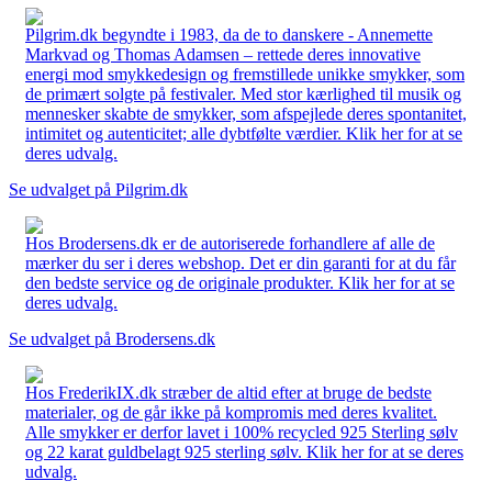
Pilgrim.dk begyndte i 1983, da de to danskere - Annemette
Markvad og Thomas Adamsen – rettede deres innovative
energi mod smykkedesign og fremstillede unikke smykker, som
de primært solgte på festivaler. Med stor kærlighed til musik og
mennesker skabte de smykker, som afspejlede deres spontanitet,
intimitet og autenticitet; alle dybtfølte værdier. Klik her for at se
deres udvalg.
Se udvalget på Pilgrim.dk
Hos Brodersens.dk er de autoriserede forhandlere af alle de
mærker du ser i deres webshop. Det er din garanti for at du får
den bedste service og de originale produkter. Klik her for at se
deres udvalg.
Se udvalget på Brodersens.dk
Hos FrederikIX.dk stræber de altid efter at bruge de bedste
materialer, og de går ikke på kompromis med deres kvalitet.
Alle smykker er derfor lavet i 100% recycled 925 Sterling sølv
og 22 karat guldbelagt 925 sterling sølv. Klik her for at se deres
udvalg.