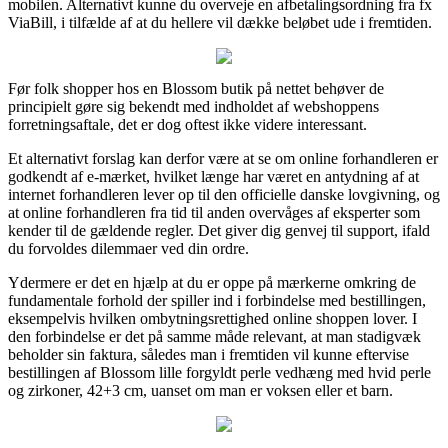
mobilen. Alternativt kunne du overveje en afbetalingsordning fra fx
ViaBill, i tilfælde af at du hellere vil dække beløbet ude i fremtiden.
Før folk shopper hos en Blossom butik på nettet behøver de
principielt gøre sig bekendt med indholdet af webshoppens
forretningsaftale, det er dog oftest ikke videre interessant.
Et alternativt forslag kan derfor være at se om online forhandleren er
godkendt af e-mærket, hvilket længe har været en antydning af at
internet forhandleren lever op til den officielle danske lovgivning, og
at online forhandleren fra tid til anden overvåges af eksperter som
kender til de gældende regler. Det giver dig genvej til support, ifald
du forvoldes dilemmaer ved din ordre.
Ydermere er det en hjælp at du er oppe på mærkerne omkring de
fundamentale forhold der spiller ind i forbindelse med bestillingen,
eksempelvis hvilken ombytningsrettighed online shoppen lover. I
den forbindelse er det på samme måde relevant, at man stadigvæk
beholder sin faktura, således man i fremtiden vil kunne eftervise
bestillingen af Blossom lille forgyldt perle vedhæng med hvid perle
og zirkoner, 42+3 cm, uanset om man er voksen eller et barn.