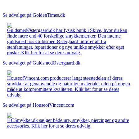
Se udvalget på GoldenTimes.dk
GuldsmedØstergaard.dk har fysisk butik i Skive, hvor du kan
finde mere end 40 forskellige smykkemærker. Den interne
guldsmed hos Guldsmed Østergaard udfører alt fra
stenfatninger, reparationer og nye unikke smykker efter eget
ønske. Klik her for at se deres udvalg.
Se udvalget på GuldsmedØstergaard.dk
HouseofVincent.com producerer langt størstedelen af deres
smykker af genanvendte og naturlige materialer uden på nogen
måde at kompromittere kvaliteten. Klik her for at se deres
udvalg.
Se udvalget på HouseofVincent.com
HCSmykker.dk sælger både ure, smykker, piercinger og andre
accessories. Klik her for at se deres udvalg.