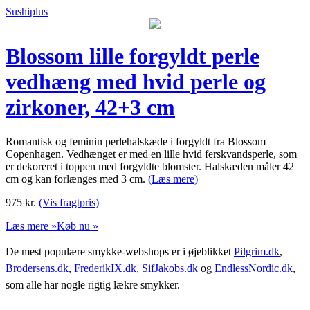
Sushiplus
Blossom lille forgyldt perle
vedhæng med hvid perle og
zirkoner, 42+3 cm
Romantisk og feminin perlehalskæde i forgyldt fra Blossom
Copenhagen. Vedhænget er med en lille hvid ferskvandsperle, som
er dekoreret i toppen med forgyldte blomster. Halskæden måler 42
cm og kan forlænges med 3 cm.
(Læs mere)
975
kr.
(Vis fragtpris)
Læs mere »
Køb nu »
De mest populære smykke-webshops er i øjeblikket
Pilgrim.dk
,
Brodersens.dk
,
FrederikIX.dk
,
SifJakobs.dk
og
EndlessNordic.dk
,
som alle har nogle rigtig lækre smykker.