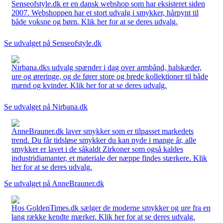
Senseofstyle.dk er en dansk webshop som har eksisteret siden
2007. Webshoppen har et stort udvalg i smykker, hårpynt til
både voksne og børn. Klik her for at se deres udvalg.
Se udvalget på Senseofstyle.dk
Nirbana.dks udvalg spænder i dag over armbånd, halskæder,
ure og øreringe, og de fører store og brede kollektioner til både
mænd og kvinder. Klik her for at se deres udvalg.
Se udvalget på Nirbana.dk
AnneBrauner.dk laver smykker som er tilpasset markedets
trend. Du får tidsløse smykker du kan nyde i mange år, alle
smykker er lavet i de såkaldt Zirkoner som også kaldes
industridiamanter, et materiale der næppe findes stærkere. Klik
her for at se deres udvalg.
Se udvalget på AnneBrauner.dk
Hos GoldenTimes.dk sælger de moderne smykker og ure fra en
lang række kendte mærker. Klik her for at se deres udvalg.