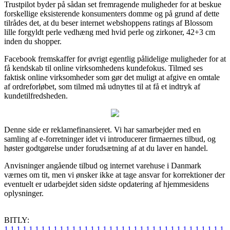
Trustpilot byder på sådan set fremragende muligheder for at beskue
forskellige eksisterende konsumenters domme og på grund af dette
tilrådes det, at du beser internet webshoppens ratings af Blossom
lille forgyldt perle vedhæng med hvid perle og zirkoner, 42+3 cm
inden du shopper.
Facebook fremskaffer for øvrigt egentlig pålidelige muligheder for at
få kendskab til online virksomhedens kundefokus. Tilmed ses
faktisk online virksomheder som gør det muligt at afgive en omtale
af ordreforløbet, som tilmed må udnyttes til at få et indtryk af
kundetilfredsheden.
Denne side er reklamefinansieret. Vi har samarbejder med en
samling af e-forretninger idet vi introducerer firmaernes tilbud, og
høster godtgørelse under forudsætning af at du laver en handel.
Anvisninger angående tilbud og internet varehuse i Danmark
værnes om tit, men vi ønsker ikke at tage ansvar for korrektioner der
eventuelt er udarbejdet siden sidste opdatering af hjemmesidens
oplysninger.
BITLY:
1
1
1
1
1
1
1
1
1
1
1
1
1
1
1
1
1
1
1
1
1
1
1
1
1
1
1
1
1
1
1
1
1
1
1
1