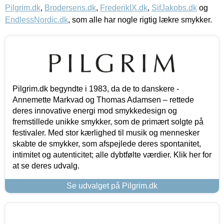
Pilgrim.dk
,
Brodersens.dk
,
FrederikIX.dk
,
SifJakobs.dk
og
EndlessNordic.dk
, som alle har nogle rigtig lækre smykker.
Pilgrim.dk begyndte i 1983, da de to danskere -
Annemette Markvad og Thomas Adamsen – rettede
deres innovative energi mod smykkedesign og
fremstillede unikke smykker, som de primært solgte på
festivaler. Med stor kærlighed til musik og mennesker
skabte de smykker, som afspejlede deres spontanitet,
intimitet og autenticitet; alle dybtfølte værdier. Klik her for
at se deres udvalg.
Se udvalget på Pilgrim.dk