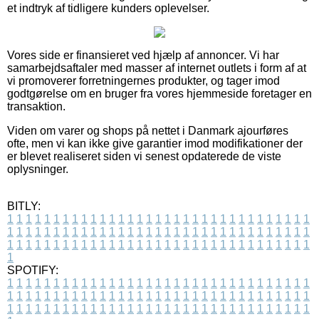
et indtryk af tidligere kunders oplevelser.
Vores side er finansieret ved hjælp af annoncer. Vi har
samarbejdsaftaler med masser af internet outlets i form af at
vi promoverer forretningernes produkter, og tager imod
godtgørelse om en bruger fra vores hjemmeside foretager en
transaktion.
Viden om varer og shops på nettet i Danmark ajourføres
ofte, men vi kan ikke give garantier imod modifikationer der
er blevet realiseret siden vi senest opdaterede de viste
oplysninger.
BITLY:
1
1
1
1
1
1
1
1
1
1
1
1
1
1
1
1
1
1
1
1
1
1
1
1
1
1
1
1
1
1
1
1
1
1
1
1
1
1
1
1
1
1
1
1
1
1
1
1
1
1
1
1
1
1
1
1
1
1
1
1
1
1
1
1
1
1
1
1
1
1
1
1
1
1
1
1
1
1
1
1
1
1
1
1
1
1
1
1
1
1
1
1
1
1
1
1
1
1
1
1
SPOTIFY:
1
1
1
1
1
1
1
1
1
1
1
1
1
1
1
1
1
1
1
1
1
1
1
1
1
1
1
1
1
1
1
1
1
1
1
1
1
1
1
1
1
1
1
1
1
1
1
1
1
1
1
1
1
1
1
1
1
1
1
1
1
1
1
1
1
1
1
1
1
1
1
1
1
1
1
1
1
1
1
1
1
1
1
1
1
1
1
1
1
1
1
1
1
1
1
1
1
1
1