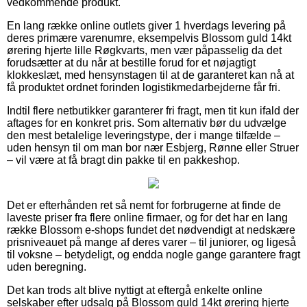
vedkommende produkt.
En lang række online outlets giver 1 hverdags levering på
deres primære varenumre, eksempelvis Blossom guld 14kt
ørering hjerte lille Røgkvarts, men vær påpasselig da det
forudsætter at du når at bestille forud for et nøjagtigt
klokkeslæt, med hensynstagen til at de garanteret kan nå at
få produktet ordnet forinden logistikmedarbejderne får fri.
Indtil flere netbutikker garanterer fri fragt, men tit kun ifald der
aftages for en konkret pris. Som alternativ bør du udvælge
den mest betalelige leveringstype, der i mange tilfælde –
uden hensyn til om man bor nær Esbjerg, Rønne eller Struer
– vil være at få bragt din pakke til en pakkeshop.
Det er efterhånden ret så nemt for forbrugerne at finde de
laveste priser fra flere online firmaer, og for det har en lang
række Blossom e-shops fundet det nødvendigt at nedskære
prisniveauet på mange af deres varer – til juniorer, og ligeså
til voksne – betydeligt, og endda nogle gange garantere fragt
uden beregning.
Det kan trods alt blive nyttigt at eftergå enkelte online
selskaber efter udsalg på Blossom guld 14kt ørering hjerte