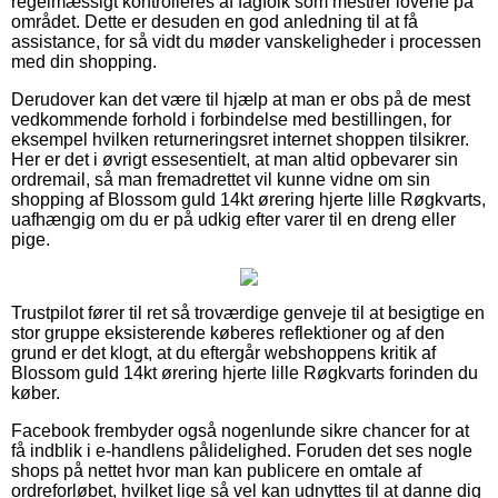
regelmæssigt kontrolleres af fagfolk som mestrer lovene på
området. Dette er desuden en god anledning til at få
assistance, for så vidt du møder vanskeligheder i processen
med din shopping.
Derudover kan det være til hjælp at man er obs på de mest
vedkommende forhold i forbindelse med bestillingen, for
eksempel hvilken returneringsret internet shoppen tilsikrer.
Her er det i øvrigt essesentielt, at man altid opbevarer sin
ordremail, så man fremadrettet vil kunne vidne om sin
shopping af Blossom guld 14kt ørering hjerte lille Røgkvarts,
uafhængig om du er på udkig efter varer til en dreng eller
pige.
Trustpilot fører til ret så troværdige genveje til at besigtige en
stor gruppe eksisterende køberes reflektioner og af den
grund er det klogt, at du eftergår webshoppens kritik af
Blossom guld 14kt ørering hjerte lille Røgkvarts forinden du
køber.
Facebook frembyder også nogenlunde sikre chancer for at
få indblik i e-handlens pålidelighed. Foruden det ses nogle
shops på nettet hvor man kan publicere en omtale af
ordreforløbet, hvilket lige så vel kan udnyttes til at danne dig