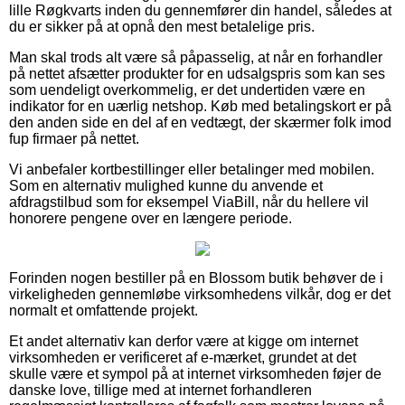
lille Røgkvarts inden du gennemfører din handel, således at
du er sikker på at opnå den mest betalelige pris.
Man skal trods alt være så påpasselig, at når en forhandler
på nettet afsætter produkter for en udsalgspris som kan ses
som uendeligt overkommelig, er det undertiden være en
indikator for en uærlig netshop. Køb med betalingskort er på
den anden side en del af en vedtægt, der skærmer folk imod
fup firmaer på nettet.
Vi anbefaler kortbestillinger eller betalinger med mobilen.
Som en alternativ mulighed kunne du anvende et
afdragstilbud som for eksempel ViaBill, når du hellere vil
honorere pengene over en længere periode.
Forinden nogen bestiller på en Blossom butik behøver de i
virkeligheden gennemløbe virksomhedens vilkår, dog er det
normalt et omfattende projekt.
Et andet alternativ kan derfor være at kigge om internet
virksomheden er verificeret af e-mærket, grundet at det
skulle være et sympol på at internet virksomheden føjer de
danske love, tillige med at internet forhandleren