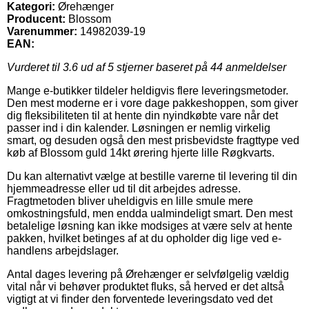
Kategori:
Ørehænger
Producent:
Blossom
Varenummer:
14982039-19
EAN:
Vurderet til
3.6
ud af 5 stjerner baseret på
44
anmeldelser
Mange e-butikker tildeler heldigvis flere leveringsmetoder.
Den mest moderne er i vore dage pakkeshoppen, som giver
dig fleksibiliteten til at hente din nyindkøbte vare når det
passer ind i din kalender. Løsningen er nemlig virkelig
smart, og desuden også den mest prisbevidste fragttype ved
køb af Blossom guld 14kt ørering hjerte lille Røgkvarts.
Du kan alternativt vælge at bestille varerne til levering til din
hjemmeadresse eller ud til dit arbejdes adresse.
Fragtmetoden bliver uheldigvis en lille smule mere
omkostningsfuld, men endda ualmindeligt smart. Den mest
betalelige løsning kan ikke modsiges at være selv at hente
pakken, hvilket betinges af at du opholder dig lige ved e-
handlens arbejdslager.
Antal dages levering på Ørehænger er selvfølgelig vældig
vital når vi behøver produktet fluks, så herved er det altså
vigtigt at vi finder den forventede leveringsdato ved det