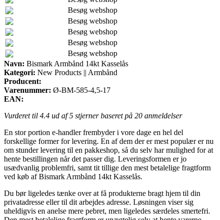
Besøg webshop
Besøg webshop
Besøg webshop
Besøg webshop
Besøg webshop
Navn:
Bismark Armbånd 14kt Kasselås
Kategori:
New Products || Armbånd
Producent:
Varenummer:
Ø-BM-585-4,5-17
EAN:
Vurderet til
4.4
ud af 5 stjerner baseret på
20
anmeldelser
En stor portion e-handler frembyder i vore dage en hel del
forskellige former for levering. En af dem der er mest populær er nu
om stunder levering til en pakkeshop, så du selv har mulighed for at
hente bestillingen når det passer dig. Leveringsformen er jo
usædvanlig problemfri, samt tit tillige den mest betalelige fragtform
ved køb af Bismark Armbånd 14kt Kasselås.
Du bør ligeledes tænke over at få produkterne bragt hjem til din
privatadresse eller til dit arbejdes adresse. Løsningen viser sig
uheldigvis en anelse mere pebret, men ligeledes særdeles smertefri.
Den mest betalelige fragtform er unægtelig selv at hente varerne,