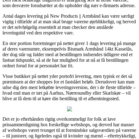
som desværre forudsætter at du opholder dig nær e-firmaets adresse.
Antal dages levering på New Products || Armbånd kan være særligt
vigtig i tilfælde af at man skal bruge varerne øjeblikkeligt, og herved
er det selvfølgelig essentielt at man checker den anslåede
leveringstid ved den respektive vare.
En stor portion forretninger på nettet giver 1 dags levering på mange
af deres varenumre, eksempelvis Bismark Armbånd 14kt Kasselås,
der dog står og falder med at bestillingen indsendes tidligere end et
fastsat tidspunkt, så at de har mulighed for at nå at få bestillingen
ordnet forud for at personalet har fri.
Visse butikker på nettet yder portofri levering, men typisk er det så
præmissen at der shoppes for et fastslået beløb. Derudover kan man
udse dig den mest letkøbte leveringsversion, der i de fleste tilfælde –
hvad end man er tæt på Aarhus, Nørresundby eller Skælskør – vil
blive at få dem til at køre din bestilling til et afhentningssted.
Det er jo efterhånden rigtig overkommeligt for folk at lave
prissammenligning hos forskellige webshops, og derved har masser
af webshops været tvunget til at formindske salgsværdien på varerne
– til juniorer, og ligeledes også til kvinder og mænd – eftertrykkeligt,