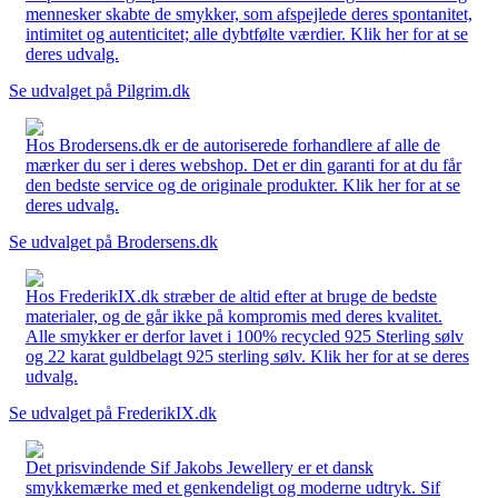
mennesker skabte de smykker, som afspejlede deres spontanitet,
intimitet og autenticitet; alle dybtfølte værdier. Klik her for at se
deres udvalg.
Se udvalget på Pilgrim.dk
Hos Brodersens.dk er de autoriserede forhandlere af alle de
mærker du ser i deres webshop. Det er din garanti for at du får
den bedste service og de originale produkter. Klik her for at se
deres udvalg.
Se udvalget på Brodersens.dk
Hos FrederikIX.dk stræber de altid efter at bruge de bedste
materialer, og de går ikke på kompromis med deres kvalitet.
Alle smykker er derfor lavet i 100% recycled 925 Sterling sølv
og 22 karat guldbelagt 925 sterling sølv. Klik her for at se deres
udvalg.
Se udvalget på FrederikIX.dk
Det prisvindende Sif Jakobs Jewellery er et dansk
smykkemærke med et genkendeligt og moderne udtryk. Sif