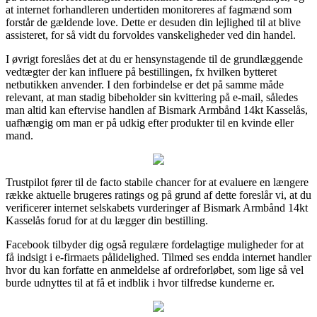
at internet forhandleren undertiden monitoreres af fagmænd som
forstår de gældende love. Dette er desuden din lejlighed til at blive
assisteret, for så vidt du forvoldes vanskeligheder ved din handel.
I øvrigt foreslåes det at du er hensynstagende til de grundlæggende
vedtægter der kan influere på bestillingen, fx hvilken bytteret
netbutikken anvender. I den forbindelse er det på samme måde
relevant, at man stadig bibeholder sin kvittering på e-mail, således
man altid kan eftervise handlen af Bismark Armbånd 14kt Kasselås,
uafhængig om man er på udkig efter produkter til en kvinde eller
mand.
Trustpilot fører til de facto stabile chancer for at evaluere en længere
række aktuelle brugeres ratings og på grund af dette foreslår vi, at du
verificerer internet selskabets vurderinger af Bismark Armbånd 14kt
Kasselås forud for at du lægger din bestilling.
Facebook tilbyder dig også regulære fordelagtige muligheder for at
få indsigt i e-firmaets pålidelighed. Tilmed ses endda internet handler
hvor du kan forfatte en anmeldelse af ordreforløbet, som lige så vel
burde udnyttes til at få et indblik i hvor tilfredse kunderne er.