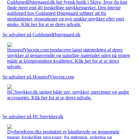
GuldsmedØstergaard.dk har fysisk butik i Skive, hvor du kan
finde mere end 40 forskellige smykkemærker. Den interne
guldsmed hos Guldsmed Østergaard udfører alt fra
stenfatninger, reparationer og nye unikke smykker efter eget
ønske. Klik her for at se deres udvalg.
Se udvalget på GuldsmedØstergaard.dk
HouseofVincent.com producerer langt størstedelen af deres
smykker af genanvendte og naturlige materialer uden på nogen
måde at kompromittere kvaliteten. Klik her for at se deres
udvalg.
Se udvalget på HouseofVincent.com
HCSmykker.dk sælger både ure, smykker, piercinger og andre
accessories. Klik her for at se deres udvalg.
Se udvalget på HCSmykker.dk
DyrbergKern.dks produkter er håndlavede og gennemgår
mange forskellige processer: fra støbning, polering og