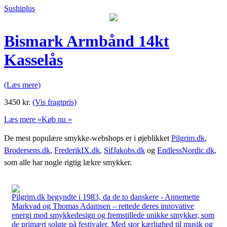
Sushiplus
Bismark Armbånd 14kt
Kasselås
(Læs mere)
3450
kr.
(Vis fragtpris)
Læs mere »
Køb nu »
De mest populære smykke-webshops er i øjeblikket
Pilgrim.dk
,
Brodersens.dk
,
FrederikIX.dk
,
SifJakobs.dk
og
EndlessNordic.dk
,
som alle har nogle rigtig lækre smykker.
Pilgrim.dk begyndte i 1983, da de to danskere - Annemette
Markvad og Thomas Adamsen – rettede deres innovative
energi mod smykkedesign og fremstillede unikke smykker, som
de primært solgte på festivaler. Med stor kærlighed til musik og