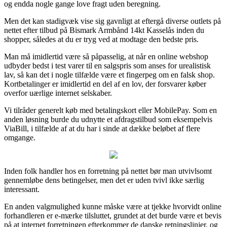
og endda nogle gange love fragt uden beregning.
Men det kan stadigvæk vise sig gavnligt at eftergå diverse outlets på
nettet efter tilbud på Bismark Armbånd 14kt Kasselås inden du
shopper, således at du er tryg ved at modtage den bedste pris.
Man må imidlertid være så påpasselig, at når en online webshop
udbyder bedst i test varer til en salgspris som anses for urealistisk
lav, så kan det i nogle tilfælde være et fingerpeg om en falsk shop.
Kortbetalinger er imidlertid en del af en lov, der forsvarer køber
overfor uærlige internet selskaber.
Vi tilråder generelt køb med betalingskort eller MobilePay. Som en
anden løsning burde du udnytte et afdragstilbud som eksempelvis
ViaBill, i tilfælde af at du har i sinde at dække beløbet af flere
omgange.
Inden folk handler hos en forretning på nettet bør man utvivlsomt
gennemløbe dens betingelser, men det er uden tvivl ikke særlig
interessant.
En anden valgmulighed kunne måske være at tjekke hvorvidt online
forhandleren er e-mærke tilsluttet, grundet at det burde være et bevis
på at internet forretningen efterkommer de danske retningslinjer, og