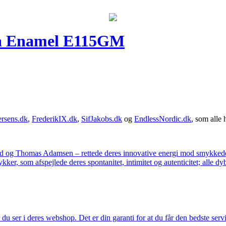
fra Enamel E115GM
rsens.dk
,
FrederikIX.dk
,
SifJakobs.dk
og
EndlessNordic.dk
, som alle 
ad og Thomas Adamsen – rettede deres innovative energi mod smykkedes
er, som afspejlede deres spontanitet, intimitet og autenticitet; alle dyb
u ser i deres webshop. Det er din garanti for at du får den bedste servi