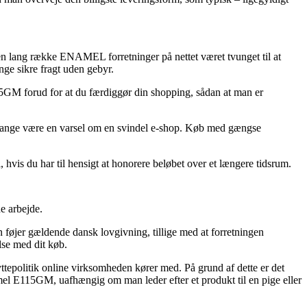
r en lang række ENAMEL forretninger på nettet været tvunget til at
nge sikre fragt uden gebyr.
115GM forud for at du færdiggør din shopping, sådan at man er
ge gange være en varsel om en svindel e-shop. Køb med gængse
 hvis du har til hensigt at honorere beløbet over et længere tidsrum.
e arbejde.
n føjer gældende dansk lovgivning, tillige med at forretningen
lse med dit køb.
yttepolitik online virksomheden kører med. På grund af dette er det
mel E115GM, uafhængig om man leder efter et produkt til en pige eller