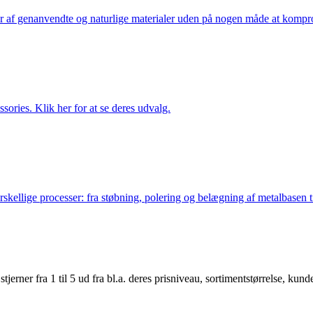
af genanvendte og naturlige materialer uden på nogen måde at kompromi
ries. Klik her for at se deres udvalg.
lige processer: fra støbning, polering og belægning af metalbasen til 
er fra 1 til 5 ud fra bl.a. deres prisniveau, sortimentstørrelse, kunde