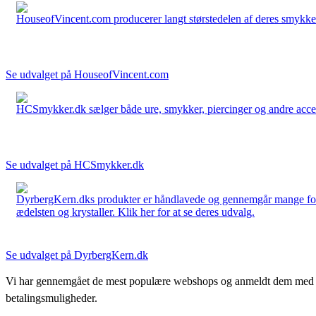
HouseofVincent.com producerer langt størstedelen af deres smykker 
Se udvalget på HouseofVincent.com
HCSmykker.dk sælger både ure, smykker, piercinger og andre accesso
Se udvalget på HCSmykker.dk
DyrbergKern.dks produkter er håndlavede og gennemgår mange forskel
ædelsten og krystaller. Klik her for at se deres udvalg.
Se udvalget på DyrbergKern.dk
Vi har gennemgået de mest populære webshops og anmeldt dem med stjern
betalingsmuligheder.