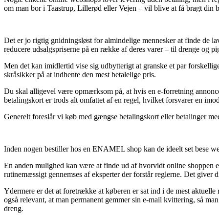
om man bor i Taastrup, Lillerød eller Vejen – vil blive at få bragt din be
Det er jo rigtig gnidningsløst for almindelige mennesker at finde de l
reducere udsalgspriserne på en række af deres varer – til drenge og pi
Men det kan imidlertid vise sig udbytterigt at granske et par forskel
skråsikker på at indhente den mest betalelige pris.
Du skal alligevel være opmærksom på, at hvis en e-forretning annonce
betalingskort er trods alt omfattet af en regel, hvilket forsvarer en imo
Generelt foreslår vi køb med gængse betalingskort eller betalinger med
Inden nogen bestiller hos en ENAMEL shop kan de ideelt set bese webs
En anden mulighed kan være at finde ud af hvorvidt online shoppen er s
rutinemæssigt gennemses af eksperter der forstår reglerne. Det giver d
Ydermere er det at foretrække at køberen er sat ind i de mest aktuelle
også relevant, at man permanent gemmer sin e-mail kvittering, så man
dreng.