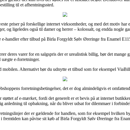
stilling til et afhentningssted.
aveste priser på forskellige internet virksomheder, og med det motiv ha
ger, og ligeledes også til damer og herrer – kolossalt, og endda nogle ga
lige e-handler efter tilbud på Birla Forgyldt Sølv Øreringe fra Enamel E
rer deres varer for en salgspris der er urealistisk billig, bør det man
d uægte e-forretninger.
 mobilen. Alternativt bør du udnytte et tilbud som for eksempel ViaBill,
hoppens forretningsbetingelser, det er dog almindeligvis et omfattend
tøttet af e-mærket, fordi det generelt er et bevis på at internet butikke
ig anledning til opbakning, når du bliver udsat for dilemmaer i forbinde
 retningslinjer der er gældende for handlen, som for eksempel hvilken b
 i fremtiden kan påvise sit køb af Birla Forgyldt Sølv Øreringe fra Ena