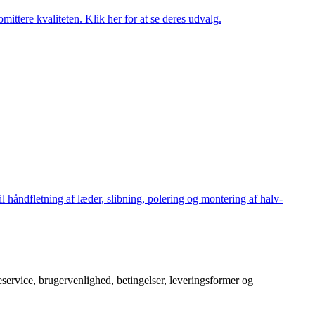
ttere kvaliteten. Klik her for at se deres udvalg.
håndfletning af læder, slibning, polering og montering af halv-
service, brugervenlighed, betingelser, leveringsformer og