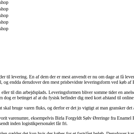
shop
shop
shop
shop
shop
til levering. En af dem der er mest anvendt er nu om dage at få leveret 
impel, og endda derudover den mest prisbevidste leveringsform ved køb 
ghed eller til din arbejdsplads. Leveringsformen bliver somme tider en ane
m dog er betinget af at du fysisk befinder dig med kort afstand til onli
 skal bruge varen fluks, og derfor er det jo vigtigt at man gransker det
vorit varenumre, eksempelvis Birla Forgyldt Sølv Øreringe fra Enamel E
endt inden logistikpersonalet får fri.
len gælder det kun hvis der købes for et fastslået beløb. Derudover kan