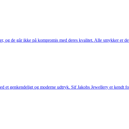
ler, og de går ikke på kompromis med deres kvalitet. Alle smykker er de
et genkendeligt og moderne udtryk. Sif Jakobs Jewellery er kendt for si