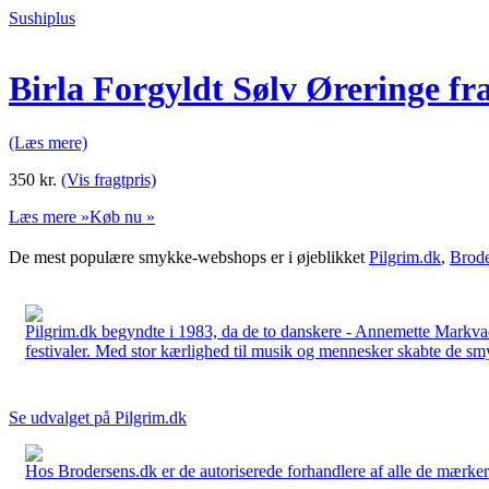
Sushiplus
Birla Forgyldt Sølv Øreringe 
(Læs mere)
350
kr.
(Vis fragtpris)
Læs mere »
Køb nu »
De mest populære smykke-webshops er i øjeblikket
Pilgrim.dk
,
Brode
Pilgrim.dk begyndte i 1983, da de to danskere - Annemette Markv
festivaler. Med stor kærlighed til musik og mennesker skabte de smykk
Se udvalget på Pilgrim.dk
Hos Brodersens.dk er de autoriserede forhandlere af alle de mærker d