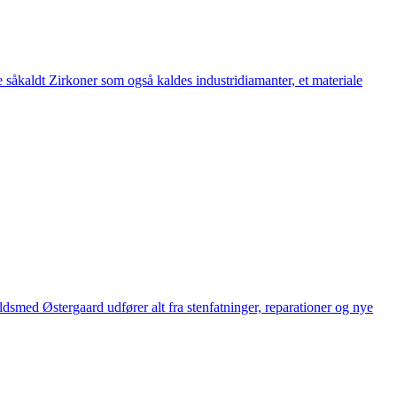
 såkaldt Zirkoner som også kaldes industridiamanter, et materiale
med Østergaard udfører alt fra stenfatninger, reparationer og nye