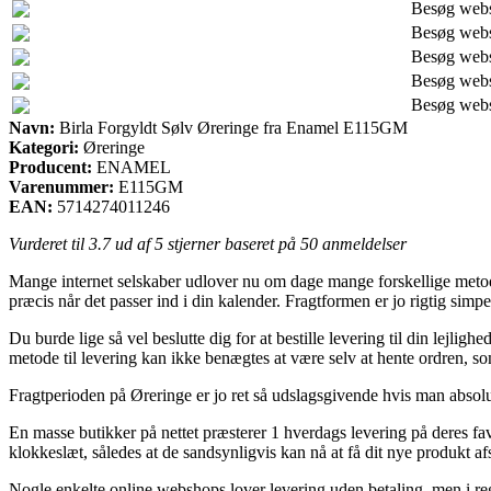
Besøg web
Besøg web
Besøg web
Besøg web
Besøg web
Navn:
Birla Forgyldt Sølv Øreringe fra Enamel E115GM
Kategori:
Øreringe
Producent:
ENAMEL
Varenummer:
E115GM
EAN:
5714274011246
Vurderet til
3.7
ud af 5 stjerner baseret på
50
anmeldelser
Mange internet selskaber udlover nu om dage mange forskellige metoder 
præcis når det passer ind i din kalender. Fragtformen er jo rigtig s
Du burde lige så vel beslutte dig for at bestille levering til din lejli
metode til levering kan ikke benægtes at være selv at hente ordren, so
Fragtperioden på Øreringe er jo ret så udslagsgivende hvis man absolut
En masse butikker på nettet præsterer 1 hverdags levering på deres fa
klokkeslæt, således at de sandsynligvis kan nå at få dit nye produkt afs
Nogle enkelte online webshops lover levering uden betaling, men i reg