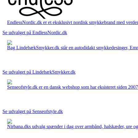
EndlessNordic.dk er et eksklusivt nordisk smykkebrand med verden
Se udvalget på EndlessNordic.dk
Bag LindebækSmykker.dk står en autodidakt smykkedesinger, Emma 
Se udvalget på LindebækSmykker.dk
Senseofstyle.dk er en dansk webshop som har eksisteret siden 2007.
Se udvalget på Senseofstyle.dk
Nirbana.dks udvalg spænder i dag over armbånd, halskæder, ure og ør