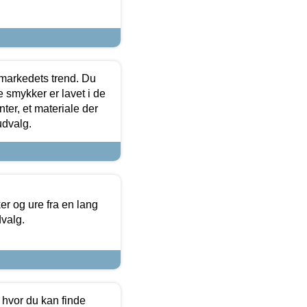
markedets trend. Du
e smykker er lavet i de
ter, et materiale der
udvalg.
 og ure fra en lang
dvalg.
 hvor du kan finde