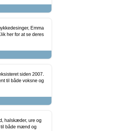
mykkedesinger, Emma
ik her for at se deres
ksisteret siden 2007.
nt til både voksne og
, halskæder, ure og
r til både mænd og