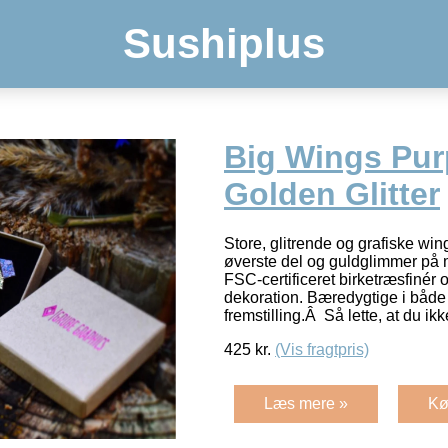
Sushiplus
Big Wings Pur
Golden Glitter
Store, glitrende og grafiske win
øverste del og guldglimmer på m
FSC-certificeret birketræsfinér
dekoration. Bæredygtige i både
fremstilling.Â Så lette, at du i
425
kr.
(Vis fragtpris)
Læs mere »
Kø