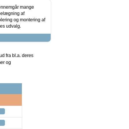
gennemgår mange
 belægning af
olering og montering af
res udvalg.
 fra bl.a. deres
mer og