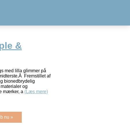
ple &
gs med lilla glimmer på
idterste.Â Fremstillet af
 og bionedbrydelig
 materialer og
kke mærker, a
(Læs mere)
b nu »