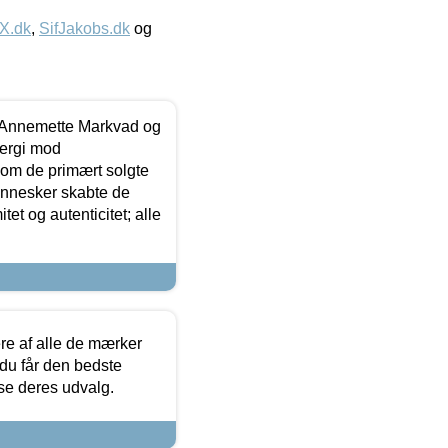
IX.dk
,
SifJakobs.dk
og
- Annemette Markvad og
ergi mod
som de primært solgte
mennesker skabte de
et og autenticitet; alle
.
re af alle de mærker
 du får den bedste
 se deres udvalg.