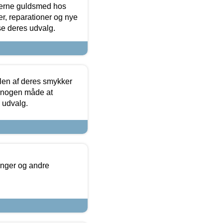
terne guldsmed hos
r, reparationer og nye
se deres udvalg.
len af deres smykker
å nogen måde at
s udvalg.
inger og andre