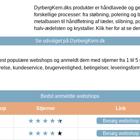
DyrbergKern.dks produkter er håndlavede og 
forskellige processer: fra støbning, polering og
metalbasen til håndfletning af læder, slibning, p
halv-ædelsten og krystaller. Klik her for at se de
Se udvalget på DyrbergKern.dk
t populære webshops og anmeldt dem med stjerner fra 1 til 5 ud
rrelse, kundeservice, brugervenlighed, betingelser, leveringsfor
Bedst anmeldte webshops
op
Stjerner
Link
Besøg webshop
Besøg webshop