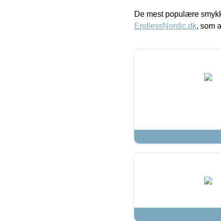
De mest populære smykk
EndlessNordic.dk
, som a