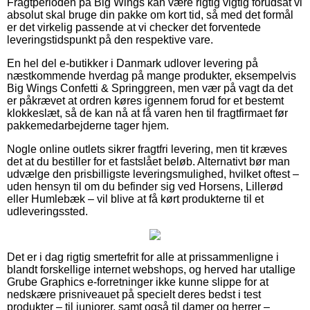
Fragtperioden på Big Wings kan være rigtig vigtig forudsat vi
absolut skal bruge din pakke om kort tid, så med det formål
er det virkelig passende at vi checker det forventede
leveringstidspunkt på den respektive vare.
En hel del e-butikker i Danmark udlover levering på
næstkommende hverdag på mange produkter, eksempelvis
Big Wings Confetti & Springgreen, men vær på vagt da det
er påkrævet at ordren køres igennem forud for et bestemt
klokkeslæt, så de kan nå at få varen hen til fragtfirmaet før
pakkemedarbejderne tager hjem.
Nogle online outlets sikrer fragtfri levering, men tit kræves
det at du bestiller for et fastslået beløb. Alternativt bør man
udvælge den prisbilligste leveringsmulighed, hvilket oftest –
uden hensyn til om du befinder sig ved Horsens, Lillerød
eller Humlebæk – vil blive at få kørt produkterne til et
udleveringssted.
Det er i dag rigtig smertefrit for alle at prissammenligne i
blandt forskellige internet webshops, og herved har utallige
Grube Graphics e-forretninger ikke kunne slippe for at
nedskære prisniveauet på specielt deres bedst i test
produkter – til juniorer, samt også til damer og herrer –