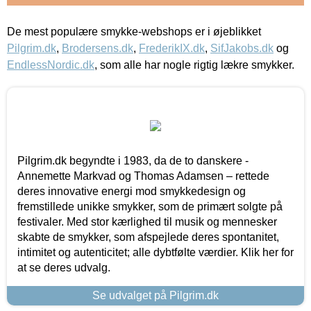
De mest populære smykke-webshops er i øjeblikket
Pilgrim.dk
,
Brodersens.dk
,
FrederikIX.dk
,
SifJakobs.dk
og
EndlessNordic.dk
, som alle har nogle rigtig lækre smykker.
Pilgrim.dk begyndte i 1983, da de to danskere -
Annemette Markvad og Thomas Adamsen – rettede
deres innovative energi mod smykkedesign og
fremstillede unikke smykker, som de primært solgte på
festivaler. Med stor kærlighed til musik og mennesker
skabte de smykker, som afspejlede deres spontanitet,
intimitet og autenticitet; alle dybtfølte værdier. Klik her for
at se deres udvalg.
Se udvalget på Pilgrim.dk