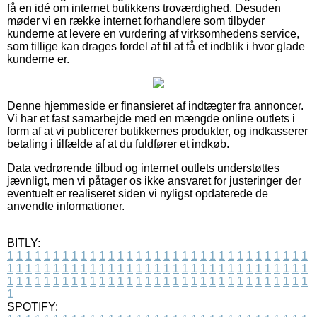
få en idé om internet butikkens troværdighed. Desuden
møder vi en række internet forhandlere som tilbyder
kunderne at levere en vurdering af virksomhedens service,
som tillige kan drages fordel af til at få et indblik i hvor glade
kunderne er.
Denne hjemmeside er finansieret af indtægter fra annoncer.
Vi har et fast samarbejde med en mængde online outlets i
form af at vi publicerer butikkernes produkter, og indkasserer
betaling i tilfælde af at du fuldfører et indkøb.
Data vedrørende tilbud og internet outlets understøttes
jævnligt, men vi påtager os ikke ansvaret for justeringer der
eventuelt er realiseret siden vi nyligst opdaterede de
anvendte informationer.
BITLY:
1
1
1
1
1
1
1
1
1
1
1
1
1
1
1
1
1
1
1
1
1
1
1
1
1
1
1
1
1
1
1
1
1
1
1
1
1
1
1
1
1
1
1
1
1
1
1
1
1
1
1
1
1
1
1
1
1
1
1
1
1
1
1
1
1
1
1
1
1
1
1
1
1
1
1
1
1
1
1
1
1
1
1
1
1
1
1
1
1
1
1
1
1
1
1
1
1
1
1
1
SPOTIFY: