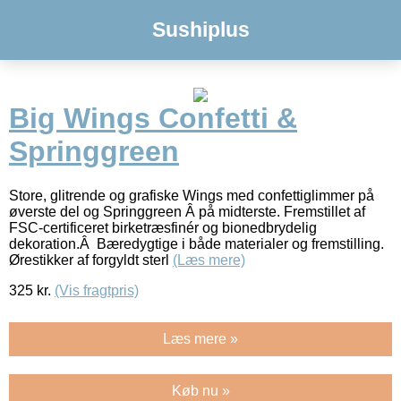
Sushiplus
Big Wings Confetti &
Springgreen
Store, glitrende og grafiske Wings med confettiglimmer på
øverste del og Springgreen Â på midterste. Fremstillet af
FSC-certificeret birketræsfinér og bionedbrydelig
dekoration.Â Bæredygtige i både materialer og fremstilling.
Ørestikker af forgyldt sterl
(Læs mere)
325
kr.
(Vis fragtpris)
Læs mere »
Køb nu »