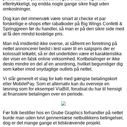
eftertrykkeligt, og endda nogle gange sikre fragt uden
omkostninger.
Dog kan det immervæk være smart at checke et par
forskellige e-shops efter rabatkoder på Big Wings Confetti &
Springgreen før du handler, så man er på den sikre side med
at få den mindst kostelige pris.
Man må imidlertid ikke overse, at såfremt en forretning på
nettet annoncerer bedst i test varer til en salgspris der er
kolossalt letkøbt, så er det undertiden være et karakteristika
der viser en falsk online virksomhed. Kortbetalinger er ikke
desto mindre en del af en anordning, hvilket begunstiger dig
som køber imod snydagtige outlets på nettet.
Vi slår generelt et slag for køb med gængse betalingskort
eller MobilePay. Som et alternativ kan du overveje en
løsning som for eksempel ViaBill, forudsat du har til hensigt
at finansiere betalingen over en periode.
Før folk bestiller hos en Grube Graphics forhandler på nettet
burde man uden tvivl gennemlæse netbutikkens betingelser,
dog er det mange gange et tidskrævende projekt.