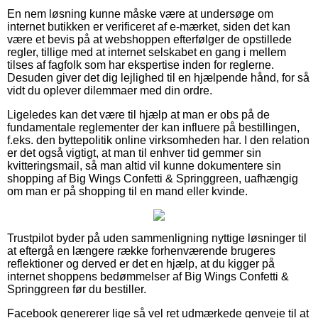
En nem løsning kunne måske være at undersøge om
internet butikken er verificeret af e-mærket, siden det kan
være et bevis på at webshoppen efterfølger de opstillede
regler, tillige med at internet selskabet en gang i mellem
tilses af fagfolk som har ekspertise inden for reglerne.
Desuden giver det dig lejlighed til en hjælpende hånd, for så
vidt du oplever dilemmaer med din ordre.
Ligeledes kan det være til hjælp at man er obs på de
fundamentale reglementer der kan influere på bestillingen,
f.eks. den byttepolitik online virksomheden har. I den relation
er det også vigtigt, at man til enhver tid gemmer sin
kvitteringsmail, så man altid vil kunne dokumentere sin
shopping af Big Wings Confetti & Springgreen, uafhængig
om man er på shopping til en mand eller kvinde.
Trustpilot byder på uden sammenligning nyttige løsninger til
at eftergå en længere række forhenværende brugeres
reflektioner og derved er det en hjælp, at du kigger på
internet shoppens bedømmelser af Big Wings Confetti &
Springgreen før du bestiller.
Facebook genererer lige så vel ret udmærkede genveje til at