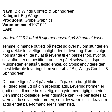
Navn:
Big Wings Confetti & Springgreen
Kategori:
Big Wings
Producent:
Grube Graphics
Varenummer:
41071021
EAN:
Vurderet til
3.7
ud af 5 stjerner baseret på
39
anmeldelser
Temmelig mange outlets på nettet udlover nu om stunder en
lang række forskellige muligheder for levering. Førstevalget
hos mange er lige nu at få leveret til en pakkeshop, hvor du
selv afhenter de bestilte produkter på et selvvalgt tidspunkt.
Muligheden er altså vældig enkel, og typisk endvidere den
mest letkøbte leveringsform ved køb af Big Wings Confetti &
Springgreen.
Du burde lige så vel påtænke at få pakken bragt til din
lejlighed eller ud på din arbejdsplads. Leveringsformen er
godt nok lidt mere bekostelig, men ydermere rigtig smertefri.
Den mindst kostelige leveringsmåde kan ikke benægtes at
være at du selv henter ordren, som desværre stiller krav om
at du er tæt på e-forhandlerens hjemsted.