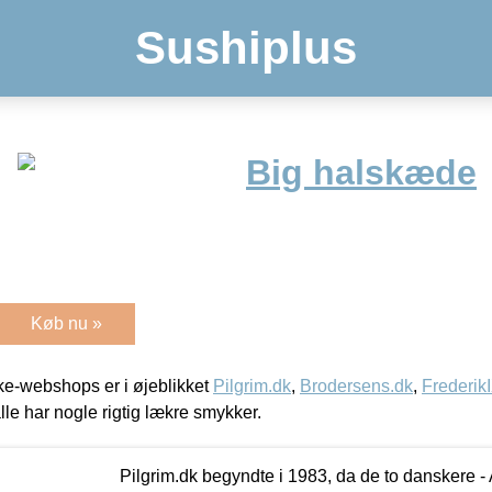
Sushiplus
Big halskæde
Køb nu »
e-webshops er i øjeblikket
Pilgrim.dk
,
Brodersens.dk
,
Frederik
lle har nogle rigtig lækre smykker.
Pilgrim.dk begyndte i 1983, da de to danskere 