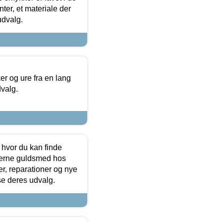
ter, et materiale der
udvalg.
 og ure fra en lang
dvalg.
 hvor du kan finde
terne guldsmed hos
r, reparationer og nye
se deres udvalg.