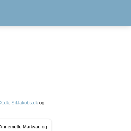
IX.dk
,
SifJakobs.dk
og
- Annemette Markvad og