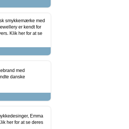
dansk smykkemærke med
ewellery er kendt for
ers. Klik her for at se
kkebrand med
ndte danske
mykkedesinger, Emma
ik her for at se deres