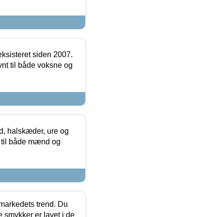
ksisteret siden 2007.
nt til både voksne og
, halskæder, ure og
r til både mænd og
markedets trend. Du
e smykker er lavet i de