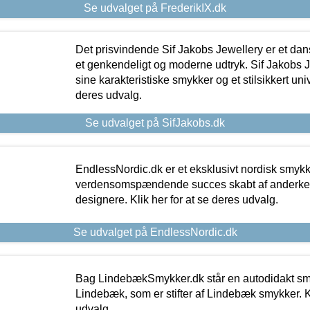
Se udvalget på FrederikIX.dk
Det prisvindende Sif Jakobs Jewellery er et 
et genkendeligt og moderne udtryk. Sif Jakobs J
sine karakteristiske smykker og et stilsikkert univ
deres udvalg.
Se udvalget på SifJakobs.dk
EndlessNordic.dk er et eksklusivt nordisk smy
verdensomspændende succes skabt af anderke
designere. Klik her for at se deres udvalg.
Se udvalget på EndlessNordic.dk
Bag LindebækSmykker.dk står en autodidakt s
Lindebæk, som er stifter af Lindebæk smykker. Kl
udvalg.