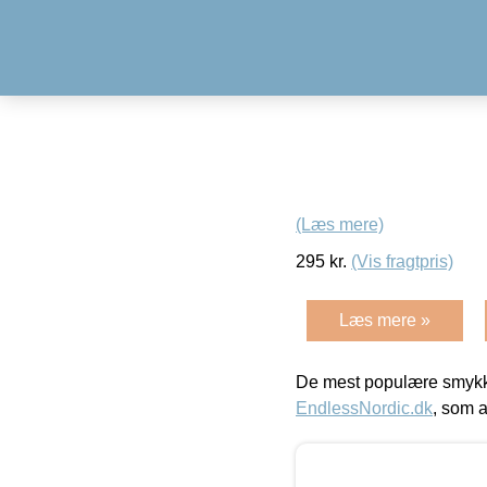
(Læs mere)
295
kr.
(Vis fragtpris)
Læs mere »
De mest populære smykk
EndlessNordic.dk
, som a