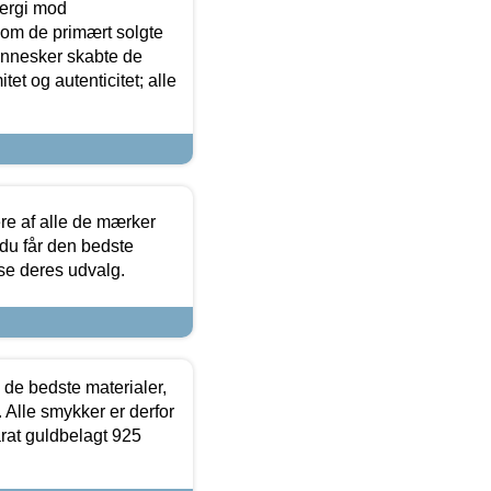
ergi mod
som de primært solgte
mennesker skabte de
et og autenticitet; alle
.
re af alle de mærker
 du får den bedste
 se deres udvalg.
 de bedste materialer,
 Alle smykker er derfor
arat guldbelagt 925