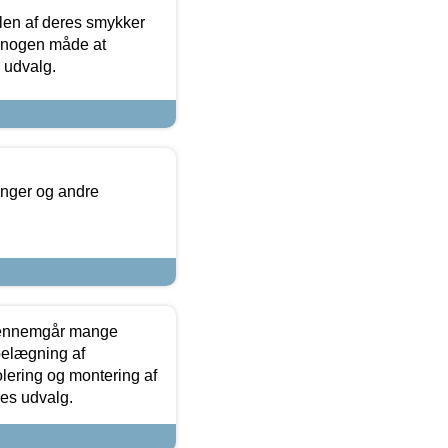
len af deres smykker
å nogen måde at
s udvalg.
inger og andre
gennemgår mange
 belægning af
olering og montering af
res udvalg.