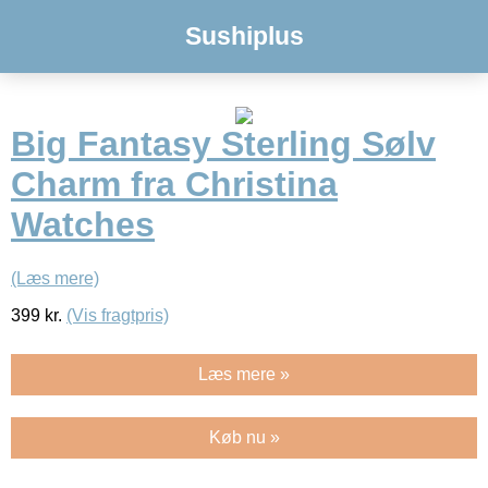
Sushiplus
Big Fantasy Sterling Sølv
Charm fra Christina
Watches
(Læs mere)
399
kr.
(Vis fragtpris)
Læs mere »
Køb nu »