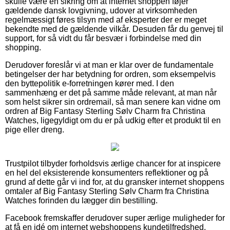
skulle være en sikring om at internet shoppen føjer
gældende dansk lovgivning, udover at virksomheden
regelmæssigt føres tilsyn med af eksperter der er meget
bekendte med de gældende vilkår. Desuden får du genvej til
support, for så vidt du får besvær i forbindelse med din
shopping.
Derudover foreslår vi at man er klar over de fundamentale
betingelser der har betydning for ordren, som eksempelvis
den byttepolitik e-forretningen kører med. I den
sammenhæng er det på samme måde relevant, at man når
som helst sikrer sin ordremail, så man senere kan vidne om
ordren af Big Fantasy Sterling Sølv Charm fra Christina
Watches, ligegyldigt om du er på udkig efter et produkt til en
pige eller dreng.
Trustpilot tilbyder forholdsvis ærlige chancer for at inspicere
en hel del eksisterende konsumenters reflektioner og på
grund af dette går vi ind for, at du gransker internet shoppens
omtaler af Big Fantasy Sterling Sølv Charm fra Christina
Watches forinden du lægger din bestilling.
Facebook fremskaffer derudover super ærlige muligheder for
at få en idé om internet webshoppens kundetilfredshed.