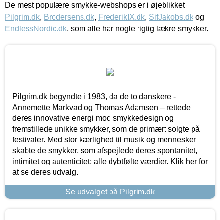
De mest populære smykke-webshops er i øjeblikket
Pilgrim.dk
,
Brodersens.dk
,
FrederikIX.dk
,
SifJakobs.dk
og
EndlessNordic.dk
, som alle har nogle rigtig lækre smykker.
Pilgrim.dk begyndte i 1983, da de to danskere -
Annemette Markvad og Thomas Adamsen – rettede
deres innovative energi mod smykkedesign og
fremstillede unikke smykker, som de primært solgte på
festivaler. Med stor kærlighed til musik og mennesker
skabte de smykker, som afspejlede deres spontanitet,
intimitet og autenticitet; alle dybtfølte værdier. Klik her for
at se deres udvalg.
Se udvalget på Pilgrim.dk