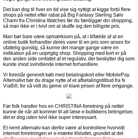
Det kan dog til hver en tid vise sig nyttigt at kigge forbi flere
shops på nettet efter rabat på Big Fantasy Sterling Sølv
Charm fra Christina Watches før du færdiggør din shopping,
så man ikke er i tvivl om at skaffe sig den billigste pris.
Man bør bare være opmærksom på, at i tilfælde af at en
online butik forhandler deres varer til en pris som anses for
ufattelig gunstig, så kunne det mange gange være en
indikation på en uoprigtig shop. Shopping med kort er på
den anden side omfattet af et regulativ, der beskytter dig som
kunde imod svindlende internet forhandlere.
Vi foreslår generelt køb med betalingskort eller MobilePay.
Alternativt bør du drage nytte af et afbetalingstilbud fra fx
ViaBill, for så vidt du gerne vil klare prisen af flere omgange.
Før folk handler hos en CHRISTINA forretning på nettet
kunne de når alt kommer til alt læse e-butikkens betingelser,
det er dog uden tvivl ikke super interessant.
Et nemt alternativ kan derfor være at kontrollere hvorvidt
internet forretningen er e-mærke tilsluttet, grundet at det