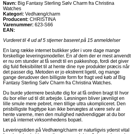
Navn:
Big Fantasy Sterling Sølv Charm fra Christina
Watches
Kategori:
Vedhæng/charm
Producent:
CHRISTINA
Varenummer:
623-S66
EAN:
Vurderet til
4
ud af 5 stjerner baseret på
15
anmeldelser
En lang række internet butikker yder i vore dage mange
forskellige leveringsmodeller. En af dem der er mest anvendt
er nu om stunder at få sendt til en pakkeshop, fordi det giver
dig fuld fleksibilitet til at hente dine nye produkter præcis når
det passer dig. Metoden er jo ekstremt ligetil, og mange
gange derudover den billigste form for fragt ved køb af Big
Fantasy Sterling Sølv Charm fra Christina Watches.
Du burde ydermere beslutte dig for at få ordren bragt til hvor
du bor eller ud til dit arbejde. Løsningen bliver jævnligt en
lille smule mere pebret, men tillige ultra ukompliceret. Den
prisbilligste fragttype kan ikke benægtes at være selv at
hente varerne, men den mulighed nødvendiggør at du bor
tæt på internet virksomhedens bopæl.
Leveringstiden på Vedhæng/charm er naturligvis yderst vital