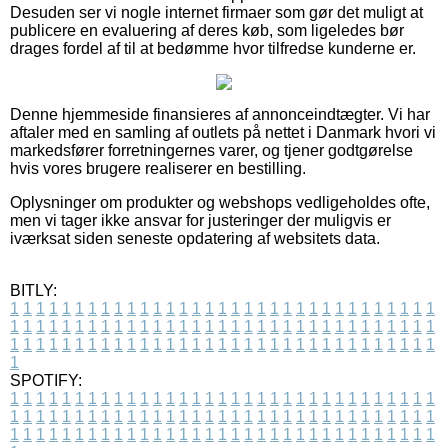
Desuden ser vi nogle internet firmaer som gør det muligt at
publicere en evaluering af deres køb, som ligeledes bør
drages fordel af til at bedømme hvor tilfredse kunderne er.
Denne hjemmeside finansieres af annonceindtægter. Vi har
aftaler med en samling af outlets på nettet i Danmark hvori vi
markedsfører forretningernes varer, og tjener godtgørelse
hvis vores brugere realiserer en bestilling.
Oplysninger om produkter og webshops vedligeholdes ofte,
men vi tager ikke ansvar for justeringer der muligvis er
iværksat siden seneste opdatering af websitets data.
BITLY:
1
1
1
1
1
1
1
1
1
1
1
1
1
1
1
1
1
1
1
1
1
1
1
1
1
1
1
1
1
1
1
1
1
1
1
1
1
1
1
1
1
1
1
1
1
1
1
1
1
1
1
1
1
1
1
1
1
1
1
1
1
1
1
1
1
1
1
1
1
1
1
1
1
1
1
1
1
1
1
1
1
1
1
1
1
1
1
1
1
1
1
1
1
1
1
1
1
1
1
1
SPOTIFY:
1
1
1
1
1
1
1
1
1
1
1
1
1
1
1
1
1
1
1
1
1
1
1
1
1
1
1
1
1
1
1
1
1
1
1
1
1
1
1
1
1
1
1
1
1
1
1
1
1
1
1
1
1
1
1
1
1
1
1
1
1
1
1
1
1
1
1
1
1
1
1
1
1
1
1
1
1
1
1
1
1
1
1
1
1
1
1
1
1
1
1
1
1
1
1
1
1
1
1