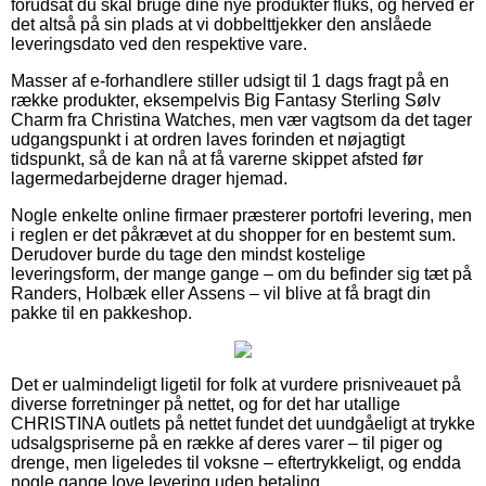
forudsat du skal bruge dine nye produkter fluks, og herved er
det altså på sin plads at vi dobbelttjekker den anslåede
leveringsdato ved den respektive vare.
Masser af e-forhandlere stiller udsigt til 1 dags fragt på en
række produkter, eksempelvis Big Fantasy Sterling Sølv
Charm fra Christina Watches, men vær vagtsom da det tager
udgangspunkt i at ordren laves forinden et nøjagtigt
tidspunkt, så de kan nå at få varerne skippet afsted før
lagermedarbejderne drager hjemad.
Nogle enkelte online firmaer præsterer portofri levering, men
i reglen er det påkrævet at du shopper for en bestemt sum.
Derudover burde du tage den mindst kostelige
leveringsform, der mange gange – om du befinder sig tæt på
Randers, Holbæk eller Assens – vil blive at få bragt din
pakke til en pakkeshop.
Det er ualmindeligt ligetil for folk at vurdere prisniveauet på
diverse forretninger på nettet, og for det har utallige
CHRISTINA outlets på nettet fundet det uundgåeligt at trykke
udsalgspriserne på en række af deres varer – til piger og
drenge, men ligeledes til voksne – eftertrykkeligt, og endda
nogle gange love levering uden betaling.