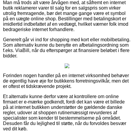
Man må trods alt være årvågen med, at såfremt en internet
butik reklamerer varer til salg for en salgspris som virker
utrolig fremragende, bør det mange gange være et symbol
på en uægte online shop. Bestillinger med betalingskort er
imidlertid indbefattet af en vedtægt, hvilket værner folk imod
bedrageriske internet forhandlere.
Generelt går vi ind for shopping med kort eller mobilbetaling.
Som alternativ kunne du benytte en afbetalingsordning som
f.eks. ViaBill, når du efterspørger at finansiere beløbet i flere
bidder.
Forinden nogen handler på en internet virksomhed behøver
de egentlig have øje for butikkens forretningsvilkår, men det
er oftest et tidskrævende projekt.
Et alternativ kunne derfor være at kontrollere om online
firmaet er e-mærke godkendt, fordi det kan være et billede
på at internet butikken understøtter de gældende danske
regler, udover at shoppen rutinemæssigt revurderes af
specialister som kender til bestemmelserne på området.
Desuden får du lejlighed til støtte, når du forvoldes besvær
ved dit køb.