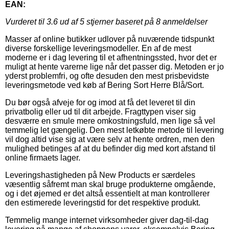
EAN:
Vurderet til
3.6
ud af 5 stjerner baseret på
8
anmeldelser
Masser af online butikker udlover på nuværende tidspunkt
diverse forskellige leveringsmodeller. En af de mest
moderne er i dag levering til et afhentningssted, hvor det er
muligt at hente varerne lige når det passer dig. Metoden er jo
yderst problemfri, og ofte desuden den mest prisbevidste
leveringsmetode ved køb af Bering Sort Herre Blå/Sort.
Du bør også afveje for og imod at få det leveret til din
privatbolig eller ud til dit arbejde. Fragttypen viser sig
desværre en smule mere omkostningsfuld, men lige så vel
temmelig let gængelig. Den mest letkøbte metode til levering
vil dog altid vise sig at være selv at hente ordren, men den
mulighed betinges af at du befinder dig med kort afstand til
online firmaets lager.
Leveringshastigheden på New Products er særdeles
væsentlig såfremt man skal bruge produkterne omgående,
og i det øjemed er det altså essentielt at man kontrollerer
den estimerede leveringstid for det respektive produkt.
Temmelig mange internet virksomheder giver dag-til-dag