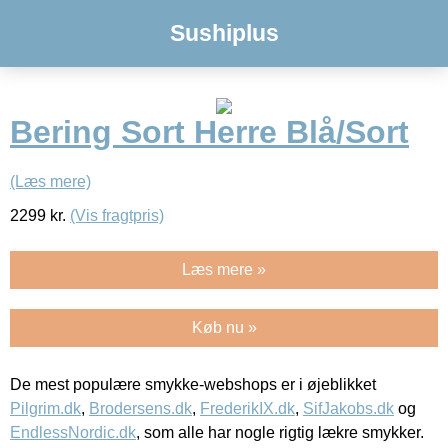
Sushiplus
Bering Sort Herre Blå/Sort
(Læs mere)
2299
kr.
(Vis fragtpris)
Læs mere »
Køb nu »
De mest populære smykke-webshops er i øjeblikket
Pilgrim.dk
,
Brodersens.dk
,
FrederikIX.dk
,
SifJakobs.dk
og
EndlessNordic.dk
, som alle har nogle rigtig lækre smykker.