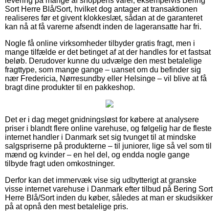
levering på mange af shoppens varer, eksempelvis Bering
Sort Herre Blå/Sort, hvilket dog antager at transaktionen
realiseres før et givent klokkeslæt, sådan at de garanteret
kan nå at få varerne afsendt inden de lageransatte har fri.
Nogle få online virksomheder tilbyder gratis fragt, men i
mange tilfælde er det betinget af at der handles for et fastsat
beløb. Derudover kunne du udvælge den mest betalelige
fragttype, som mange gange – uanset om du befinder sig
nær Fredericia, Nørresundby eller Helsinge – vil blive at få
bragt dine produkter til en pakkeshop.
Det er i dag meget gnidningsløst for købere at analysere
priser i blandt flere online varehuse, og følgelig har de fleste
internet handler i Danmark set sig tvunget til at mindske
salgspriserne på produkterne – til juniorer, lige så vel som til
mænd og kvinder – en hel del, og endda nogle gange
tilbyde fragt uden omkostninger.
Derfor kan det immervæk vise sig udbytterigt at granske
visse internet varehuse i Danmark efter tilbud på Bering Sort
Herre Blå/Sort inden du køber, således at man er skudsikker
på at opnå den mest betalelige pris.