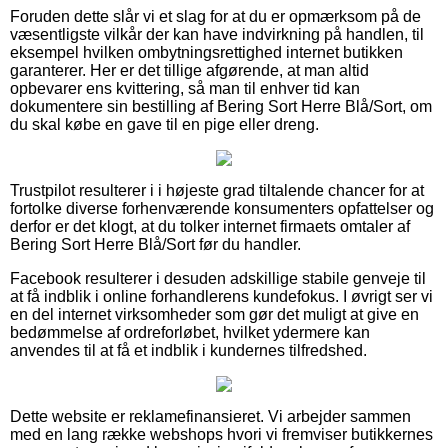
Foruden dette slår vi et slag for at du er opmærksom på de
væsentligste vilkår der kan have indvirkning på handlen, til
eksempel hvilken ombytningsrettighed internet butikken
garanterer. Her er det tillige afgørende, at man altid
opbevarer ens kvittering, så man til enhver tid kan
dokumentere sin bestilling af Bering Sort Herre Blå/Sort, om
du skal købe en gave til en pige eller dreng.
Trustpilot resulterer i i højeste grad tiltalende chancer for at
fortolke diverse forhenværende konsumenters opfattelser og
derfor er det klogt, at du tolker internet firmaets omtaler af
Bering Sort Herre Blå/Sort før du handler.
Facebook resulterer i desuden adskillige stabile genveje til
at få indblik i online forhandlerens kundefokus. I øvrigt ser vi
en del internet virksomheder som gør det muligt at give en
bedømmelse af ordreforløbet, hvilket ydermere kan
anvendes til at få et indblik i kundernes tilfredshed.
Dette website er reklamefinansieret. Vi arbejder sammen
med en lang række webshops hvori vi fremviser butikkernes