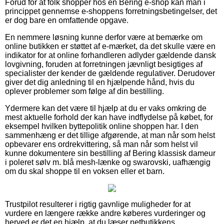
Forud for at folk shopper hos en Bering e-shop kan man i
princippet gennemse e-shoppens forretningsbetingelser, det
er dog bare en omfattende opgave.
En nemmere løsning kunne derfor være at bemærke om
online butikken er støttet af e-mærket, da det skulle være en
indikator for at online forhandleren adlyder gældende dansk
lovgivning, foruden at forretningen jævnligt besigtiges af
specialister der kender de gældende regulativer. Derudover
giver det dig anledning til en hjælpende hånd, hvis du
oplever problemer som følge af din bestilling.
Ydermere kan det være til hjælp at du er vaks omkring de
mest aktuelle forhold der kan have indflydelse på købet, for
eksempel hvilken byttepolitik online shoppen har. I den
sammenhæng er det tillige afgørende, at man når som helst
opbevarer ens ordrekvittering, så man når som helst vil
kunne dokumentere sin bestilling af Bering klassisk dameur
i poleret sølv m. blå mesh-lænke og swarovski, uafhængig
om du skal shoppe til en voksen eller et barn.
Trustpilot resulterer i rigtig gavnlige muligheder for at
vurdere en længere række andre køberes vurderinger og
herved er det en hjælp, at du læser netbutikkens