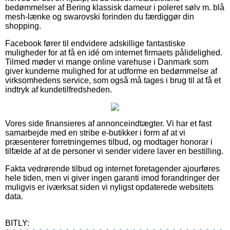
bedømmelser af Bering klassisk dameur i poleret sølv m. blå
mesh-lænke og swarovski forinden du færdiggør din
shopping.
Facebook fører til endvidere adskillige fantastiske
muligheder for at få en idé om internet firmaets pålidelighed.
Tilmed møder vi mange online varehuse i Danmark som
giver kunderne mulighed for at udforme en bedømmelse af
virksomhedens service, som også må tages i brug til at få et
indtryk af kundetilfredsheden.
Vores side finansieres af annonceindtægter. Vi har et fast
samarbejde med en stribe e-butikker i form af at vi
præsenterer forretningernes tilbud, og modtager honorar i
tilfælde af at de personer vi sender videre laver en bestilling.
Fakta vedrørende tilbud og internet foretagender ajourføres
hele tiden, men vi giver ingen garanti imod forandringer der
muligvis er iværksat siden vi nyligst opdaterede websitets
data.
BITLY: