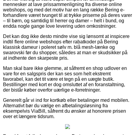
mennesker at lave prissammenligning fra diverse online
webshops, og med det motiv har en lang række Bering e-
forhandlere været tvunget til at trykke priserne på deres varer
– til børn, og samtidig til herrer og damer – helt i bund, og
endda nogle gange love levering uden omkostninger.
Det kan dog ikke desto mindre vise sig lønsomt at inspicere
indtil flere online webshops efter rabatkoder på Bering
klassisk dameur i poleret sølv m. blå mesh-lænke og
swarovski før du shopper, således at man er skudsikker på
at indhente den skarpeste pris.
Man skal bare ikke glemme, at såfremt en shop udlover en
vare for en salgspris der kan ses som helt ekstremt
favorabel, kan det tit være et tegn på en uægte butik.
Bestillinger med kort er dog omsluttet af en foranstaltning,
der bistår køber overfor uærlige e-forretninger.
Generelt går vi ind for kortkøb eller betalinger med mobilen.
Alternativt bør du vælge en afbetalingsløsning fra
eksempelvis ViaBill, såfremt du ønsker at honorere prisen
over et længere tidsrum.