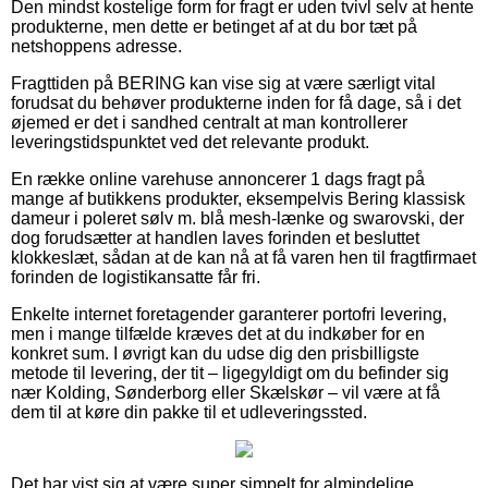
Den mindst kostelige form for fragt er uden tvivl selv at hente
produkterne, men dette er betinget af at du bor tæt på
netshoppens adresse.
Fragttiden på BERING kan vise sig at være særligt vital
forudsat du behøver produkterne inden for få dage, så i det
øjemed er det i sandhed centralt at man kontrollerer
leveringstidspunktet ved det relevante produkt.
En række online varehuse annoncerer 1 dags fragt på
mange af butikkens produkter, eksempelvis Bering klassisk
dameur i poleret sølv m. blå mesh-lænke og swarovski, der
dog forudsætter at handlen laves forinden et besluttet
klokkeslæt, sådan at de kan nå at få varen hen til fragtfirmaet
forinden de logistikansatte får fri.
Enkelte internet foretagender garanterer portofri levering,
men i mange tilfælde kræves det at du indkøber for en
konkret sum. I øvrigt kan du udse dig den prisbilligste
metode til levering, der tit – ligegyldigt om du befinder sig
nær Kolding, Sønderborg eller Skælskør – vil være at få
dem til at køre din pakke til et udleveringssted.
Det har vist sig at være super simpelt for almindelige