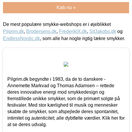
Køb nu »
De mest populære smykke-webshops er i øjeblikket
Pilgrim.dk
,
Brodersens.dk
,
FrederikIX.dk
,
SifJakobs.dk
og
EndlessNordic.dk
, som alle har nogle rigtig lækre smykker.
Pilgrim.dk begyndte i 1983, da de to danskere -
Annemette Markvad og Thomas Adamsen – rettede
deres innovative energi mod smykkedesign og
fremstillede unikke smykker, som de primært solgte på
festivaler. Med stor kærlighed til musik og mennesker
skabte de smykker, som afspejlede deres spontanitet,
intimitet og autenticitet; alle dybtfølte værdier. Klik her for
at se deres udvalg.