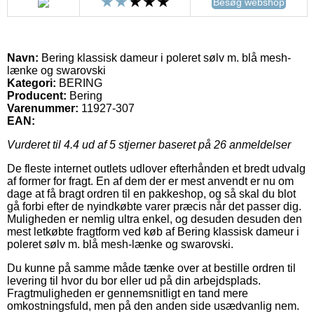
Besøg webshop
Navn:
Bering klassisk dameur i poleret sølv m. blå mesh-
lænke og swarovski
Kategori:
BERING
Producent:
Bering
Varenummer:
11927-307
EAN:
Vurderet til
4.4
ud af 5 stjerner baseret på
26
anmeldelser
De fleste internet outlets udlover efterhånden et bredt udvalg
af former for fragt. En af dem der er mest anvendt er nu om
dage at få bragt ordren til en pakkeshop, og så skal du blot
gå forbi efter de nyindkøbte varer præcis når det passer dig.
Muligheden er nemlig ultra enkel, og desuden desuden den
mest letkøbte fragtform ved køb af Bering klassisk dameur i
poleret sølv m. blå mesh-lænke og swarovski.
Du kunne på samme måde tænke over at bestille ordren til
levering til hvor du bor eller ud på din arbejdsplads.
Fragtmuligheden er gennemsnitligt en tand mere
omkostningsfuld, men på den anden side usædvanlig nem.