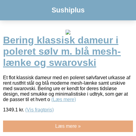
Sushiplus
Bering klassisk dameur i
poleret sølv m. blå mesh-
lænke og swarovski
Et flot klassisk dameur med en poleret sølvfarvet urkasse af
rent rustfrit stål og blå moderne mesh-lænke samt urskive
med swarovski. Bering ure er kendt for deres tidsløse
design, med smukke og minimalistiske i udtryk, som gør at
de passer til et hvert o
(Læs mere)
1349.1
kr.
(Vis fragtpris)
Læs mere »