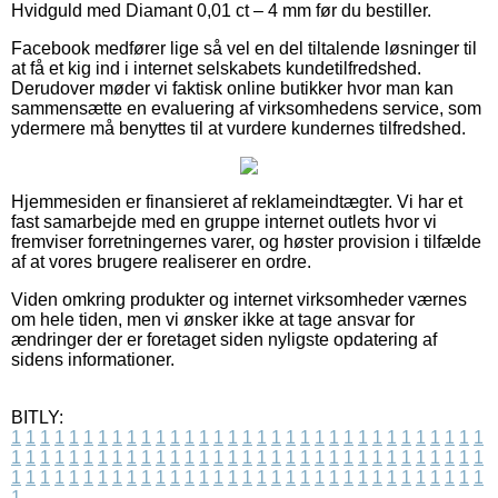
Hvidguld med Diamant 0,01 ct – 4 mm før du bestiller.
Facebook medfører lige så vel en del tiltalende løsninger til
at få et kig ind i internet selskabets kundetilfredshed.
Derudover møder vi faktisk online butikker hvor man kan
sammensætte en evaluering af virksomhedens service, som
ydermere må benyttes til at vurdere kundernes tilfredshed.
Hjemmesiden er finansieret af reklameindtægter. Vi har et
fast samarbejde med en gruppe internet outlets hvor vi
fremviser forretningernes varer, og høster provision i tilfælde
af at vores brugere realiserer en ordre.
Viden omkring produkter og internet virksomheder værnes
om hele tiden, men vi ønsker ikke at tage ansvar for
ændringer der er foretaget siden nyligste opdatering af
sidens informationer.
BITLY:
1
1
1
1
1
1
1
1
1
1
1
1
1
1
1
1
1
1
1
1
1
1
1
1
1
1
1
1
1
1
1
1
1
1
1
1
1
1
1
1
1
1
1
1
1
1
1
1
1
1
1
1
1
1
1
1
1
1
1
1
1
1
1
1
1
1
1
1
1
1
1
1
1
1
1
1
1
1
1
1
1
1
1
1
1
1
1
1
1
1
1
1
1
1
1
1
1
1
1
1