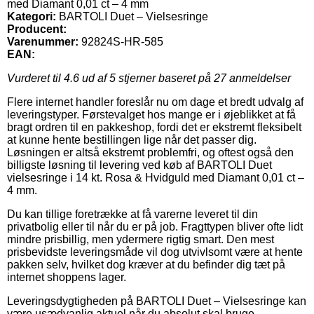
med Diamant 0,01 ct – 4 mm
Kategori:
BARTOLI Duet – Vielsesringe
Producent:
Varenummer:
92824S-HR-585
EAN:
Vurderet til
4.6
ud af 5 stjerner baseret på
27
anmeldelser
Flere internet handler foreslår nu om dage et bredt udvalg af
leveringstyper. Førstevalget hos mange er i øjeblikket at få
bragt ordren til en pakkeshop, fordi det er ekstremt fleksibelt
at kunne hente bestillingen lige når det passer dig.
Løsningen er altså ekstremt problemfri, og oftest også den
billigste løsning til levering ved køb af BARTOLI Duet
vielsesringe i 14 kt. Rosa & Hvidguld med Diamant 0,01 ct –
4 mm.
Du kan tillige foretrække at få varerne leveret til din
privatbolig eller til når du er på job. Fragttypen bliver ofte lidt
mindre prisbillig, men ydermere rigtig smart. Den mest
prisbevidste leveringsmåde vil dog utvivlsomt være at hente
pakken selv, hvilket dog kræver at du befinder dig tæt på
internet shoppens lager.
Leveringsdygtigheden på BARTOLI Duet – Vielsesringe kan
være usædvanlig aktuel når du absolut skal bruge