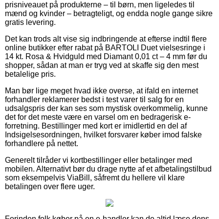
prisniveauet på produkterne – til børn, men ligeledes til
mænd og kvinder – betragteligt, og endda nogle gange sikre
gratis levering.
Det kan trods alt vise sig indbringende at efterse indtil flere
online butikker efter rabat på BARTOLI Duet vielsesringe i
14 kt. Rosa & Hvidguld med Diamant 0,01 ct – 4 mm før du
shopper, sådan at man er tryg ved at skaffe sig den mest
betalelige pris.
Man bør lige meget hvad ikke overse, at ifald en internet
forhandler reklamerer bedst i test varer til salg for en
udsalgspris der kan ses som mystisk overkommelig, kunne
det for det meste være en varsel om en bedragerisk e-
forretning. Bestillinger med kort er imidlertid en del af
Indsigelsesordningen, hvilket forsvarer køber imod falske
forhandlere på nettet.
Generelt tilråder vi kortbestillinger eller betalinger med
mobilen. Alternativt bør du drage nytte af et afbetalingstilbud
som eksempelvis ViaBill, såfremt du hellere vil klare
betalingen over flere uger.
Forinden folk køber på en e-handler kan de altid læse dens