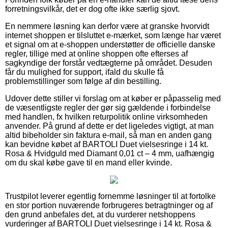
forretningsvilkår, det er dog ofte ikke særlig sjovt.
En nemmere løsning kan derfor være at granske hvorvidt
internet shoppen er tilsluttet e-mærket, som længe har været
et signal om at e-shoppen understøtter de officielle danske
regler, tillige med at online shoppen ofte efterses af
sagkyndige der forstår vedtægterne på området. Desuden
får du mulighed for support, ifald du skulle få
problemstillinger som følge af din bestilling.
Udover dette stiller vi forslag om at køber er påpasselig med
de væsentligste regler der gør sig gældende i forbindelse
med handlen, fx hvilken returpolitik online virksomheden
anvender. På grund af dette er det ligeledes vigtigt, at man
altid bibeholder sin faktura e-mail, så man en anden gang
kan bevidne købet af BARTOLI Duet vielsesringe i 14 kt.
Rosa & Hvidguld med Diamant 0,01 ct – 4 mm, uafhængig
om du skal købe gave til en mand eller kvinde.
Trustpilot leverer egentlig fornemme løsninger til at fortolke
en stor portion nuværende forbrugeres betragtninger og af
den grund anbefales det, at du vurderer netshoppens
vurderinger af BARTOLI Duet vielsesringe i 14 kt. Rosa &