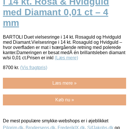
i 14 kt. Rosa & Hvidguld
med Diamant 0,01 ct – 4
mm
BARTOLI Duet vielsesringe i 14 kt. Rosaguld og Hvidguld
med Diamant.Vielsesringe i 14 kt. Rosaguld og Hvidguld –
hvor overfladen er mat i tværgående retning med polerede
kanter.Dameringen er besat medÂ én brillantsleben diamant
w/si 0,01 ct.Prisen er inkl
(Læs mere)
8700
kr.
(Vis fragtpris)
Læs mere »
Køb nu »
De mest populære smykke-webshops er i øjeblikket
Pilgrim.dk
,
Brodersens.dk
,
FrederikIX.dk
,
SifJakobs.dk
og