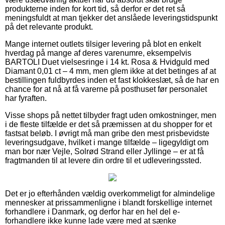
produkterne inden for kort tid, så derfor er det ret så
meningsfuldt at man tjekker det anslåede leveringstidspunkt
på det relevante produkt.
Mange internet outlets tilsiger levering på blot en enkelt
hverdag på mange af deres varenumre, eksempelvis
BARTOLI Duet vielsesringe i 14 kt. Rosa & Hvidguld med
Diamant 0,01 ct – 4 mm, men glem ikke at det betinges af at
bestillingen fuldbyrdes inden et fast klokkeslæt, så de har en
chance for at nå at få varerne på posthuset før personalet
har fyraften.
Visse shops på nettet tilbyder fragt uden omkostninger, men
i de fleste tilfælde er det så præmissen at du shopper for et
fastsat beløb. I øvrigt må man gribe den mest prisbevidste
leveringsudgave, hvilket i mange tilfælde – ligegyldigt om
man bor nær Vejle, Solrød Strand eller Jyllinge – er at få
fragtmanden til at levere din ordre til et udleveringssted.
Det er jo efterhånden vældig overkommeligt for almindelige
mennesker at prissammenligne i blandt forskellige internet
forhandlere i Danmark, og derfor har en hel del e-
forhandlere ikke kunne lade være med at sænke