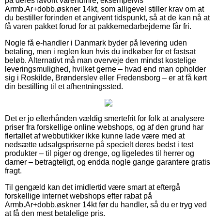
på deres favorit varenumre, eksempelvis
Armb.Ar+dobb.øskner 14kt, som alligevel stiller krav om at
du bestiller forinden et angivent tidspunkt, så at de kan nå at
få varen pakket forud for at pakkemedarbejderne får fri.
Nogle få e-handler i Danmark byder på levering uden
betaling, men i reglen kun hvis du indkøber for et fastsat
beløb. Alternativt må man overveje den mindst kostelige
leveringsmulighed, hvilket gerne – hvad end man opholder
sig i Roskilde, Brønderslev eller Fredensborg – er at få kørt
din bestilling til et afhentningssted.
Det er jo efterhånden vældig smertefrit for folk at analysere
priser fra forskellige online webshops, og af den grund har
flertallet af webbutikker ikke kunne lade være med at
nedsætte udsalgspriserne på specielt deres bedst i test
produkter – til piger og drenge, og ligeledes til herrer og
damer – betragteligt, og endda nogle gange garantere gratis
fragt.
Til gengæld kan det imidlertid være smart at eftergå
forskellige internet webshops efter rabat på
Armb.Ar+dobb.øskner 14kt før du handler, så du er tryg ved
at få den mest betalelige pris.