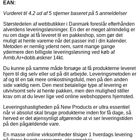
EAN:
Vurderet til
4.2
ud af 5 stjerner baseret på
5
anmeldelser
Størstedelen af webbutikker i Danmark foreslår efterhånden
alverdens leveringsløsninger. En der er meget almindelig er
nu om dage at få leveret til en pakkeshop, som gør det
muligt at hente varerne når det passer ind i din kalender.
Metoden er nemlig yderst nem, samt mange gange
ydermere den billigste leveringsløsning ved køb af
Armb.Ar+dobb.øskner 14kt.
Du kunne på samme måde forsøge at få produkterne leveret
hjem til dig selv eller ud på dit arbejde. Leveringsmetoden er
af og til en tak mere omkostningsfuld, men på den anden
side vældig nem. Den mest betalelige type af levering er
utvivlsomt selv at hente pakken, men den mulighed stiller
krav om at du lever lige ved online webshoppens hjemsted.
Leveringshastigheden på New Products er ultra essentiel
når vi absolut skal bruge produkterne inden for få dage, så
herved er det øjensynligt afgørende at vi ser leveringstiden
på den pågældende vare.
En masse online virksomheder tilsiger 1 hverdags levering