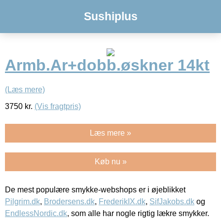
Sushiplus
Armb.Ar+dobb.øskner 14kt
(Læs mere)
3750
kr.
(Vis fragtpris)
Læs mere »
Køb nu »
De mest populære smykke-webshops er i øjeblikket
Pilgrim.dk
,
Brodersens.dk
,
FrederikIX.dk
,
SifJakobs.dk
og
EndlessNordic.dk
, som alle har nogle rigtig lækre smykker.