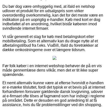
Du bør dog være omhyggelig med, at ifald en netshop
udlover et produkt for en udsalgspris som virker
overordentlig overkommelig, kan det for det meste være en
indikation på en uoprigtig e-handler. Køb med kort er dog
indbefattet af en anordning, hvilket bistår køberen imod
svindlende internet firmaer.
Vi slår generelt et slag for køb med betalingskort eller
mobilbetaling. Som et alternativ kan du drage nytte af et
afbetalingstilbud fra f.eks. ViaBill, ifald du foretrækker at
dække omkostningerne over et længere tidsrum.
Før folk køber i en internet webshop behøver de på en vis
måde gennemlæse dens vilkår, men det er tit ikke super
spændende.
Et nemt alternativ kunne være at efterse hvorvidt e-handlen
er e-mærke tilsluttet, fordi det typisk er et bevis på at internet
forhandleren forsvarer gældende dansk lovgivning, udover
at e-firmaet ofte tilses af fagmænd som har indsigt i reglerne
på området. Dette er desuden en god anledning til at få
assistance, hvis du får problemstillinger ved din shopping.