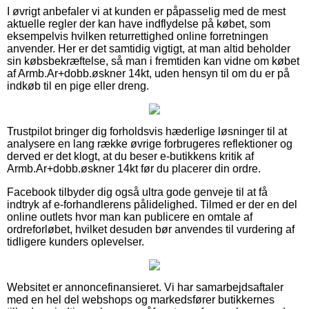
I øvrigt anbefaler vi at kunden er påpasselig med de mest
aktuelle regler der kan have indflydelse på købet, som
eksempelvis hvilken returrettighed online forretningen
anvender. Her er det samtidig vigtigt, at man altid beholder
sin købsbekræftelse, så man i fremtiden kan vidne om købet
af Armb.Ar+dobb.øskner 14kt, uden hensyn til om du er på
indkøb til en pige eller dreng.
Trustpilot bringer dig forholdsvis hæderlige løsninger til at
analysere en lang række øvrige forbrugeres reflektioner og
derved er det klogt, at du beser e-butikkens kritik af
Armb.Ar+dobb.øskner 14kt før du placerer din ordre.
Facebook tilbyder dig også ultra gode genveje til at få
indtryk af e-forhandlerens pålidelighed. Tilmed er der en del
online outlets hvor man kan publicere en omtale af
ordreforløbet, hvilket desuden bør anvendes til vurdering af
tidligere kunders oplevelser.
Websitet er annoncefinansieret. Vi har samarbejdsaftaler
med en hel del webshops og markedsfører butikkernes