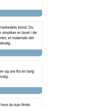
markedets trend. Du
e smykker er lavet i de
ter, et materiale der
udvalg.
 og ure fra en lang
dvalg.
 hvor du kan finde