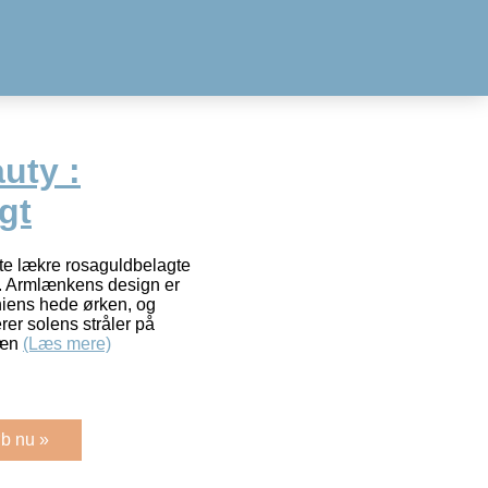
uty :
gt
tte lækre rosaguldbelagte
ok. Armlænkens design er
rniens hede ørken, og
erer solens stråler på
læn
(Læs mere)
b nu »