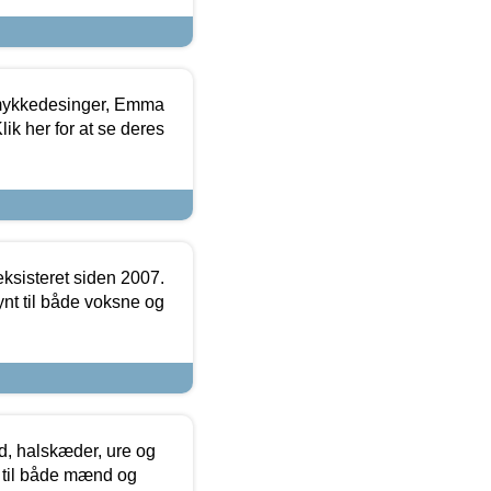
mykkedesinger, Emma
ik her for at se deres
ksisteret siden 2007.
nt til både voksne og
, halskæder, ure og
r til både mænd og