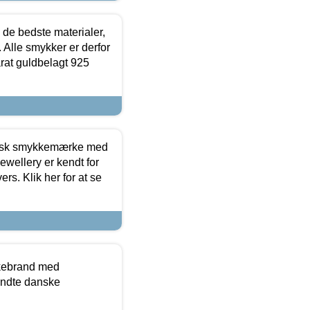
 de bedste materialer,
 Alle smykker er derfor
arat guldbelagt 925
dansk smykkemærke med
ewellery er kendt for
ers. Klik her for at se
kkebrand med
ndte danske