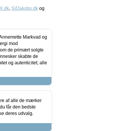
IX.dk
,
SifJakobs.dk
og
- Annemette Markvad og
ergi mod
som de primært solgte
mennesker skabte de
et og autenticitet; alle
.
re af alle de mærker
 du får den bedste
 se deres udvalg.