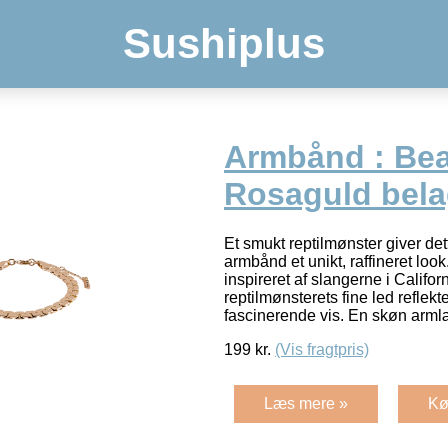
Sushiplus
Armbånd : Bea
Rosaguld bela
Et smukt reptilmønster giver de
armbånd et unikt, raffineret lo
inspireret af slangerne i Califo
reptilmønsterets fine led reflekt
fascinerende vis. En skøn arm
199
kr.
(Vis fragtpris)
Læs mere »
Kø