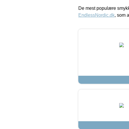
De mest populære smykk
EndlessNordic.dk
, som a