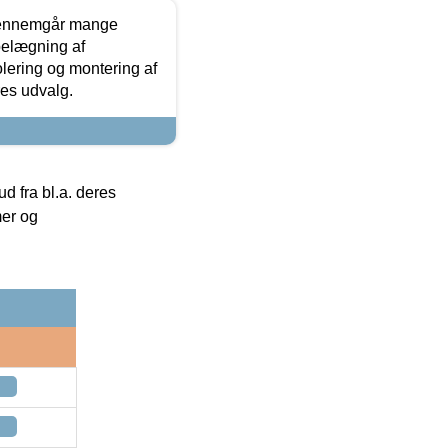
gennemgår mange
 belægning af
olering og montering af
res udvalg.
 fra bl.a. deres
mer og