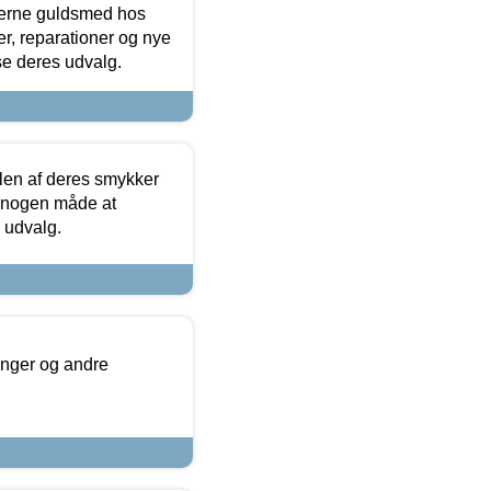
terne guldsmed hos
r, reparationer og nye
se deres udvalg.
len af deres smykker
å nogen måde at
s udvalg.
inger og andre