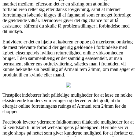
mærket medlem, eftersom det er en sikring om at online
forhandleren retter sig efter dansk lovgivning, samt at internet
forretningen løbende kigges til af fagmænd som er meget fortrolige
de gældende vilkår. Derudover giver det dig chance for at få
assistance, såfremt du skulle få problemstillinger i forbindelse med
dit indkøb.
Endvidere er det en hjælp at køberen er oppe på mærkerne omkring
de mest relevante forhold der gør sig gældende i forbindelse med
købet, eksempelvis hvilken returrettighed online virksomheden
bruger. I den sammenhæng er det samtidig essesentielt, at man
permanent sikrer ens ordrekvittering, således man i fremtiden vil
kunne bekræfte sin bestilling af Armani rem 24mm, om man søger et
produkt til en kvinde eller mand.
Trustpilot indebærer helt pålidelige muligheder for at læse en række
eksisterende kunders vurderinger og derved er det godt, at du
eftergår online forretningens ratings af Armani rem 24mm før du
shopper.
Facebook leverer ydermere fuldkommen tiltalende muligheder for at
få kendskab til internet webshoppens pålidelighed. Herinde ser vi
nogle shops på nettet som giver kunderne mulighed for at forfatte en