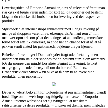
Leveringstiden på Emporio Armani er jo ret så relevant såfremt man
står og skal bruge varen inden for kort tid, og derfor er det bestemt
klogt at du checker tidshorisonten for levering ved det respektive
produkt.
Størstedelen af internet shops reklamerer med 1 dags levering på
mange af shoppens varenumre, eksempelvis Armani rem 24mm,
men vær opmærksom på at det betinges af at handlen gemmenføres
forud for et aftalt klokkeslæt, så at de har en chance for at nå at få
pakken sendt afsted før pakkemedarbejderne drager hjemad.
Enkelte e-forretninger i Danmark yder fragt uden betaling, men
undertiden kun ifald der shoppes for en bestemt sum. Som alternativ
bør du snuppe den mindst kostelige løsning til levering, hvilket
mange gange – uden hensyn til om du bor ved Randers,
Brønderslev eller Struer – vil blive at få dem til at levere dine
produkter til en pakkeshop.
Det er jo yderst bekvemt for forbrugerne at prissammenligne i blandt
forskellige online webshops, og følgelig har masser af Emporio
Armani internet webshops set sig tvunget til at nedskære
salgspriserne på deres produkter – til piger og drenge, men ligeledes