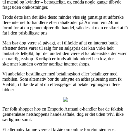
til mænd og kvinder – betragteligt, og endda nogle gange tilbyde
fragt uden omkostninger.
Trods dette kan det ikke desto mindre vise sig gunstigt at udforske
flere internet forhandlere efter rabatkoder på Armani rem 24mm
forud for at du gennemfører din handel, således at man er sikret at få
fat i den prisbilligste pris.
Man bør dog være så påvagt, at i tilfælde af at en internet butik
afsætter deres varer til salg for en salgspris der kan virke helt
fantastisk letkøbt, bør det undertiden være et karakteristika der viser
en uærlig e-shop. Kortkøb er trods alt inkluderet i en lov, der
skærmer kunden overfor uærlige internet shops.
Vi anbefaler bestillinger med betalingskort eller betalinger med
mobilen. Som alternativ bør du udnytte en afdragsløsning som fx
ViaBill, i tilfælde af at du efterspørger at betale regningen i flere
bidder.
Før folk shopper hos en Emporio Armani e-handler bør de faktisk
gennemlæse netshoppens handelsaftale, dog er det uden tvivl ikke
særlig morsomt.
Et alternativ kunne være at kigge om online forretningen er e-