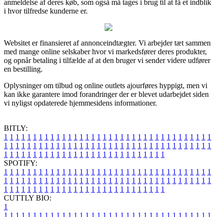
anmeldelse af deres køb, som også må tages i brug til at få et indblik
i hvor tilfredse kunderne er.
Websitet er finansieret af annonceindtægter. Vi arbejder tæt sammen
med mange online selskaber hvor vi markedsfører deres produkter,
og opnår betaling i tilfælde af at den bruger vi sender videre udfører
en bestilling.
Oplysninger om tilbud og online outlets ajourføres hyppigt, men vi
kan ikke garantere imod forandringer der er blevet udarbejdet siden
vi nyligst opdaterede hjemmesidens informationer.
BITLY:
1
1
1
1
1
1
1
1
1
1
1
1
1
1
1
1
1
1
1
1
1
1
1
1
1
1
1
1
1
1
1
1
1
1
1
1
1
1
1
1
1
1
1
1
1
1
1
1
1
1
1
1
1
1
1
1
1
1
1
1
1
1
1
1
1
1
1
1
1
1
1
1
1
1
1
1
1
1
1
1
1
1
1
1
1
1
1
1
1
1
1
1
1
1
1
1
1
1
1
1
SPOTIFY:
1
1
1
1
1
1
1
1
1
1
1
1
1
1
1
1
1
1
1
1
1
1
1
1
1
1
1
1
1
1
1
1
1
1
1
1
1
1
1
1
1
1
1
1
1
1
1
1
1
1
1
1
1
1
1
1
1
1
1
1
1
1
1
1
1
1
1
1
1
1
1
1
1
1
1
1
1
1
1
1
1
1
1
1
1
1
1
1
1
1
1
1
1
1
1
1
1
1
1
1
CUTTLY BIO:
1
1
1
1
1
1
1
1
1
1
1
1
1
1
1
1
1
1
1
1
1
1
1
1
1
1
1
1
1
1
1
1
1
1
1
1
1