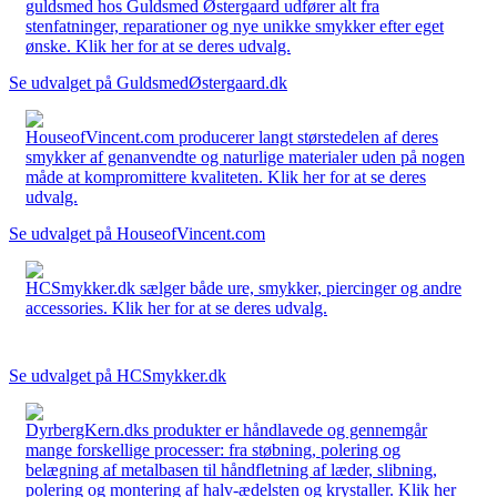
guldsmed hos Guldsmed Østergaard udfører alt fra
stenfatninger, reparationer og nye unikke smykker efter eget
ønske. Klik her for at se deres udvalg.
Se udvalget på GuldsmedØstergaard.dk
HouseofVincent.com producerer langt størstedelen af deres
smykker af genanvendte og naturlige materialer uden på nogen
måde at kompromittere kvaliteten. Klik her for at se deres
udvalg.
Se udvalget på HouseofVincent.com
HCSmykker.dk sælger både ure, smykker, piercinger og andre
accessories. Klik her for at se deres udvalg.
Se udvalget på HCSmykker.dk
DyrbergKern.dks produkter er håndlavede og gennemgår
mange forskellige processer: fra støbning, polering og
belægning af metalbasen til håndfletning af læder, slibning,
polering og montering af halv-ædelsten og krystaller. Klik her