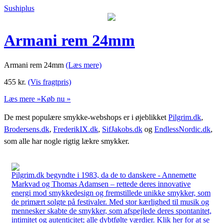
Sushiplus
Armani rem 24mm
Armani rem 24mm
(Læs mere)
455
kr.
(Vis fragtpris)
Læs mere »
Køb nu »
De mest populære smykke-webshops er i øjeblikket
Pilgrim.dk
,
Brodersens.dk
,
FrederikIX.dk
,
SifJakobs.dk
og
EndlessNordic.dk
,
som alle har nogle rigtig lækre smykker.
Pilgrim.dk begyndte i 1983, da de to danskere - Annemette
Markvad og Thomas Adamsen – rettede deres innovative
energi mod smykkedesign og fremstillede unikke smykker, som
de primært solgte på festivaler. Med stor kærlighed til musik og
mennesker skabte de smykker, som afspejlede deres spontanitet,
intimitet og autenticitet; alle dybtfølte værdier. Klik her for at se