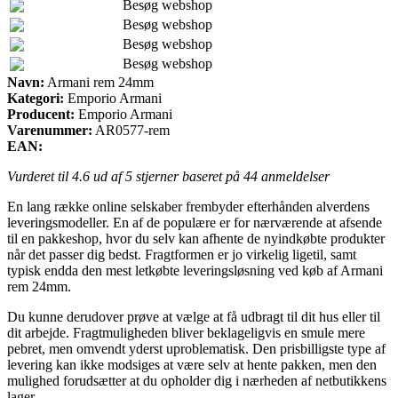
Besøg webshop
Besøg webshop
Besøg webshop
Besøg webshop
Navn:
Armani rem 24mm
Kategori:
Emporio Armani
Producent:
Emporio Armani
Varenummer:
AR0577-rem
EAN:
Vurderet til
4.6
ud af 5 stjerner baseret på
44
anmeldelser
En lang række online selskaber frembyder efterhånden alverdens
leveringsmodeller. En af de populære er for nærværende at afsende
til en pakkeshop, hvor du selv kan afhente de nyindkøbte produkter
når det passer dig bedst. Fragtformen er jo virkelig ligetil, samt
typisk endda den mest letkøbte leveringsløsning ved køb af Armani
rem 24mm.
Du kunne derudover prøve at vælge at få udbragt til dit hus eller til
dit arbejde. Fragtmuligheden bliver beklageligvis en smule mere
pebret, men omvendt yderst uproblematisk. Den prisbilligste type af
levering kan ikke modsiges at være selv at hente pakken, men den
mulighed forudsætter at du opholder dig i nærheden af netbutikkens
lager.