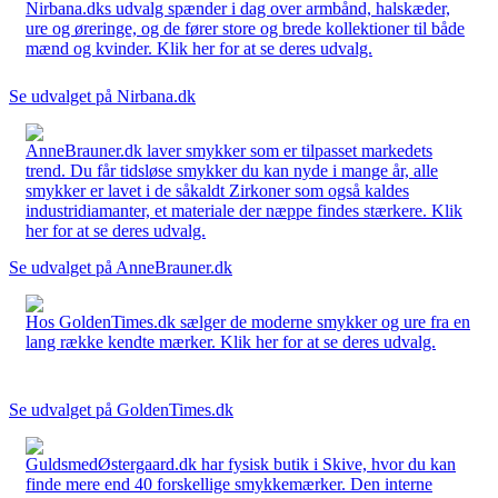
Nirbana.dks udvalg spænder i dag over armbånd, halskæder,
ure og øreringe, og de fører store og brede kollektioner til både
mænd og kvinder. Klik her for at se deres udvalg.
Se udvalget på Nirbana.dk
AnneBrauner.dk laver smykker som er tilpasset markedets
trend. Du får tidsløse smykker du kan nyde i mange år, alle
smykker er lavet i de såkaldt Zirkoner som også kaldes
industridiamanter, et materiale der næppe findes stærkere. Klik
her for at se deres udvalg.
Se udvalget på AnneBrauner.dk
Hos GoldenTimes.dk sælger de moderne smykker og ure fra en
lang række kendte mærker. Klik her for at se deres udvalg.
Se udvalget på GoldenTimes.dk
GuldsmedØstergaard.dk har fysisk butik i Skive, hvor du kan
finde mere end 40 forskellige smykkemærker. Den interne