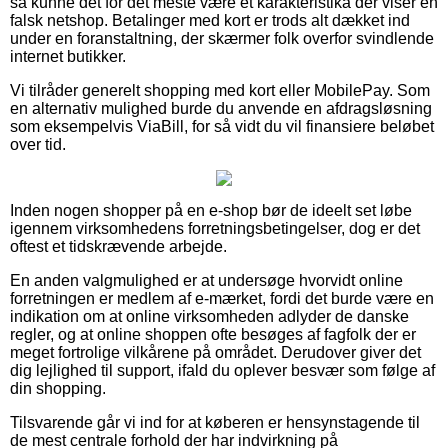
så kunne det for det meste være et karakteristika der viser en
falsk netshop. Betalinger med kort er trods alt dækket ind
under en foranstaltning, der skærmer folk overfor svindlende
internet butikker.
Vi tilråder generelt shopping med kort eller MobilePay. Som
en alternativ mulighed burde du anvende en afdragsløsning
som eksempelvis ViaBill, for så vidt du vil finansiere beløbet
over tid.
Inden nogen shopper på en e-shop bør de ideelt set løbe
igennem virksomhedens forretningsbetingelser, dog er det
oftest et tidskrævende arbejde.
En anden valgmulighed er at undersøge hvorvidt online
forretningen er medlem af e-mærket, fordi det burde være en
indikation om at online virksomheden adlyder de danske
regler, og at online shoppen ofte besøges af fagfolk der er
meget fortrolige vilkårene på området. Derudover giver det
dig lejlighed til support, ifald du oplever besvær som følge af
din shopping.
Tilsvarende går vi ind for at køberen er hensynstagende til
de mest centrale forhold der har indvirkning på