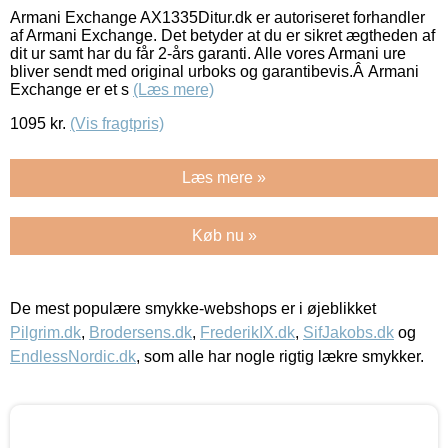
Armani Exchange AX1335Ditur.dk er autoriseret forhandler
af Armani Exchange. Det betyder at du er sikret ægtheden af
dit ur samt har du får 2-års garanti. Alle vores Armani ure
bliver sendt med original urboks og garantibevis.Â Armani
Exchange er et s
(Læs mere)
1095
kr.
(Vis fragtpris)
Læs mere »
Køb nu »
De mest populære smykke-webshops er i øjeblikket
Pilgrim.dk
,
Brodersens.dk
,
FrederikIX.dk
,
SifJakobs.dk
og
EndlessNordic.dk
, som alle har nogle rigtig lækre smykker.