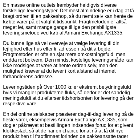
En masse online outlets frembyder heldigvis diverse
forskellige leveringstyper. Det mest almindelige er i dag at få
bragt ordren til en pakkeshop, så du nemt selv kan hente de
købte varer på et valgfrit tidspunkt. Fragtmetoden er altså
meget let, samt mange gange tillige den prisbilligste
leveringsmetode ved køb af Armani Exchange AX1335.
Du kunne lige så vel overveje at vælge levering til din
lejlighed eller hus eller til adressen på dit arbejde.
Fragtmetoden er ofte en sjat mere omkostningsfuld, men
endda ret bekvem. Den mindst kostelige leveringsmåde kan
ikke modsiges at være at hente ordren selv, men den
mulighed kræver at du lever i kort afstand af internet
forhandlerens adresse.
Leveringstiden på Over 1000 kr. er ekstremt betydningsfuld
hvis vi mangler produkterne fluks, så derfor er det sandelig
meningsfuldt at du efterser tidshorisonten for levering på den
respektive vare.
En del online selskaber præsterer dag-til-dag levering på de
fleste varer, eksempelvis Armani Exchange AX1335, som
dog er påkrævet at bestillingen indsendes forud for et givent
klokkeslæt, så at de har en chance for at nå at få dit nye
produkt hen til fragtfirmaet forinden de pakkeansatte tager