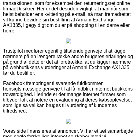
transaktionen, som for eksempel den returneringsret online
firmaet tilsikrer. Her er det desuden vigtigt, at man når som
helst beholder ens kvittering på e-mail, så man fremadrettet
vil kunne bevidne sin bestilling af Armani Exchange
AX1335, ligegyldigt om du er på shopping til en dame eller
herre.
Trustpilot medfører egentlig tiltalende genveje til at kigge
nærmere på en længere række andre brugeres erfaringer og
på grund af dette er det at foretrække, at du kigger nærmere
på webbutikkens vurderinger af Armani Exchange AX1335
før du bestiller.
Facebook frembringer tilsvarende fuldkommen
hensigtsmæssige genveje til at få indblik i internet butikkens
troværdighed. Herinde er der mange internet firmaer som
tilbyder folk at notere en evaluering af deres købsoplevelse,
som lige så vel kan bruges til vurdering af kundernes
tilfredshed.
Vores side finansieres af annoncer. Vi har et tæt samarbejde
med nogle forskellige internet selskaber hvori vi