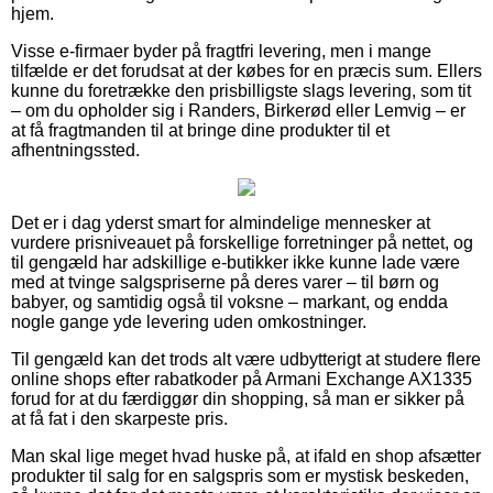
hjem.
Visse e-firmaer byder på fragtfri levering, men i mange
tilfælde er det forudsat at der købes for en præcis sum. Ellers
kunne du foretrække den prisbilligste slags levering, som tit
– om du opholder sig i Randers, Birkerød eller Lemvig – er
at få fragtmanden til at bringe dine produkter til et
afhentningssted.
Det er i dag yderst smart for almindelige mennesker at
vurdere prisniveauet på forskellige forretninger på nettet, og
til gengæld har adskillige e-butikker ikke kunne lade være
med at tvinge salgspriserne på deres varer – til børn og
babyer, og samtidig også til voksne – markant, og endda
nogle gange yde levering uden omkostninger.
Til gengæld kan det trods alt være udbytterigt at studere flere
online shops efter rabatkoder på Armani Exchange AX1335
forud for at du færdiggør din shopping, så man er sikker på
at få fat i den skarpeste pris.
Man skal lige meget hvad huske på, at ifald en shop afsætter
produkter til salg for en salgspris som er mystisk beskeden,