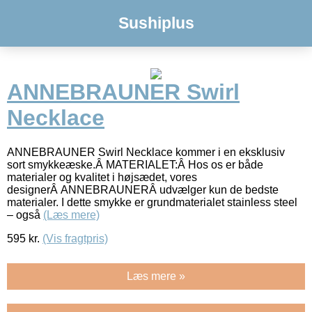
Sushiplus
ANNEBRAUNER Swirl
Necklace
ANNEBRAUNER Swirl Necklace kommer i en eksklusiv
sort smykkeæske.Â MATERIALET:Â Hos os er både
materialer og kvalitet i højsædet, vores
designerÂ ANNEBRAUNERÂ udvælger kun de bedste
materialer. I dette smykke er grundmaterialet stainless steel
– også
(Læs mere)
595
kr.
(Vis fragtpris)
Læs mere »