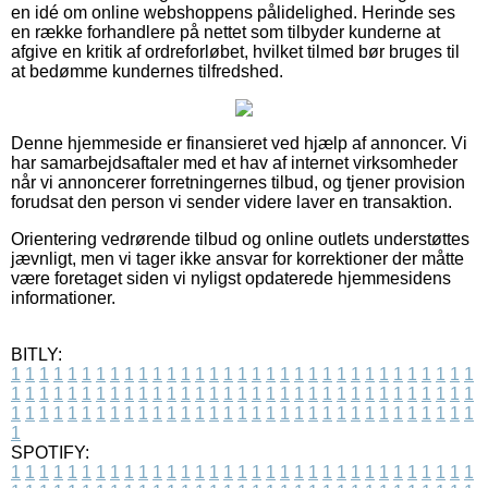
en idé om online webshoppens pålidelighed. Herinde ses
en række forhandlere på nettet som tilbyder kunderne at
afgive en kritik af ordreforløbet, hvilket tilmed bør bruges til
at bedømme kundernes tilfredshed.
Denne hjemmeside er finansieret ved hjælp af annoncer. Vi
har samarbejdsaftaler med et hav af internet virksomheder
når vi annoncerer forretningernes tilbud, og tjener provision
forudsat den person vi sender videre laver en transaktion.
Orientering vedrørende tilbud og online outlets understøttes
jævnligt, men vi tager ikke ansvar for korrektioner der måtte
være foretaget siden vi nyligst opdaterede hjemmesidens
informationer.
BITLY:
1
1
1
1
1
1
1
1
1
1
1
1
1
1
1
1
1
1
1
1
1
1
1
1
1
1
1
1
1
1
1
1
1
1
1
1
1
1
1
1
1
1
1
1
1
1
1
1
1
1
1
1
1
1
1
1
1
1
1
1
1
1
1
1
1
1
1
1
1
1
1
1
1
1
1
1
1
1
1
1
1
1
1
1
1
1
1
1
1
1
1
1
1
1
1
1
1
1
1
1
SPOTIFY:
1
1
1
1
1
1
1
1
1
1
1
1
1
1
1
1
1
1
1
1
1
1
1
1
1
1
1
1
1
1
1
1
1