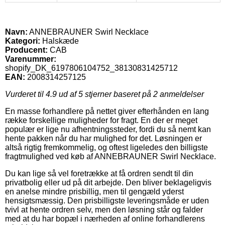
Navn:
ANNEBRAUNER Swirl Necklace
Kategori:
Halskæde
Producent:
CAB
Varenummer:
shopify_DK_6197806104752_38130831425712
EAN:
2008314257125
Vurderet til
4.9
ud af 5 stjerner baseret på
2
anmeldelser
En masse forhandlere på nettet giver efterhånden en lang
række forskellige muligheder for fragt. En der er meget
populær er lige nu afhentningssteder, fordi du så nemt kan
hente pakken når du har mulighed for det. Løsningen er
altså rigtig fremkommelig, og oftest ligeledes den billigste
fragtmulighed ved køb af ANNEBRAUNER Swirl Necklace.
Du kan lige så vel foretrække at få ordren sendt til din
privatbolig eller ud på dit arbejde. Den bliver beklageligvis
en anelse mindre prisbillig, men til gengæld yderst
hensigtsmæssig. Den prisbilligste leveringsmåde er uden
tvivl at hente ordren selv, men den løsning står og falder
med at du har bopæl i nærheden af online forhandlerens