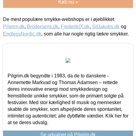
Køb nu »
De mest populære smykke-webshops er i øjeblikket
Pilgrim.dk
,
Brodersens.dk
,
FrederikIX.dk
,
SifJakobs.dk
og
EndlessNordic.dk
, som alle har nogle rigtig lækre smykker.
Pilgrim.dk begyndte i 1983, da de to danskere -
Annemette Markvad og Thomas Adamsen – rettede
deres innovative energi mod smykkedesign og
fremstillede unikke smykker, som de primært solgte på
festivaler. Med stor kærlighed til musik og mennesker
skabte de smykker, som afspejlede deres spontanitet,
intimitet og autenticitet; alle dybtfølte værdier. Klik her for
at se deres udvalg.
Se udvalget på Pilgrim.dk