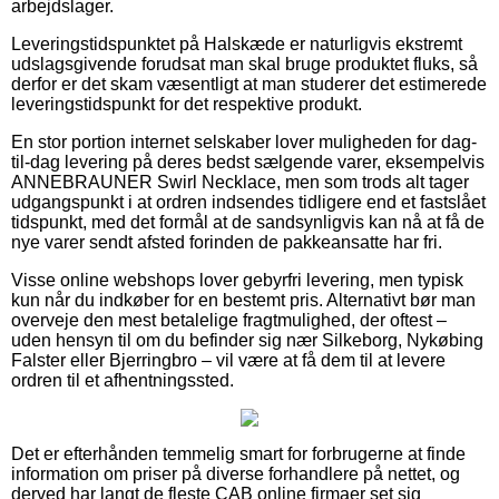
arbejdslager.
Leveringstidspunktet på Halskæde er naturligvis ekstremt
udslagsgivende forudsat man skal bruge produktet fluks, så
derfor er det skam væsentligt at man studerer det estimerede
leveringstidspunkt for det respektive produkt.
En stor portion internet selskaber lover muligheden for dag-
til-dag levering på deres bedst sælgende varer, eksempelvis
ANNEBRAUNER Swirl Necklace, men som trods alt tager
udgangspunkt i at ordren indsendes tidligere end et fastslået
tidspunkt, med det formål at de sandsynligvis kan nå at få de
nye varer sendt afsted forinden de pakkeansatte har fri.
Visse online webshops lover gebyrfri levering, men typisk
kun når du indkøber for en bestemt pris. Alternativt bør man
overveje den mest betalelige fragtmulighed, der oftest –
uden hensyn til om du befinder sig nær Silkeborg, Nykøbing
Falster eller Bjerringbro – vil være at få dem til at levere
ordren til et afhentningssted.
Det er efterhånden temmelig smart for forbrugerne at finde
information om priser på diverse forhandlere på nettet, og
derved har langt de fleste CAB online firmaer set sig