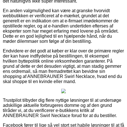
det naturligvis ikke super interessant.
En anden valgmulighed kan være at granske hvorvidt
webbutikken er verificeret af e-mærket, grundet at det
generelt er en indikation om at e-firmaet imødekommer de
opstillede regler, og at e-handlen undertiden efterses af
eksperter som har meget erfaring med lovene på området.
Dette er en god lejlighed til en hjælpende hånd, når du
møder dilemmaer som følge af din bestilling.
Endvidere er det godt at køber er klar over de primære regler
der kan have indflydelse på bestillingen, til eksempel
hvilken byttepolitik online virksomheden garanterer. På
grund af dette er det desuden vigtigt, at man stadig gemmer
ens ordremail, så man fremadrettet kan bevidne sin
shopping af ANNEBRAUNER Swirl Necklace, hvad end du
skal shoppe til en kvinde eller mand.
Trustpilot tilbyder dig flere nyttige løsninger til at undersøge
adskillige aktuelle forbrugeres domme og af den grund
tilråder vi, at du verificerer e-butikkens kritik af
ANNEBRAUNER Swirl Necklace forud for at du bestiller.
Facebook fører til lige så vel stort set habile løsninger til at få