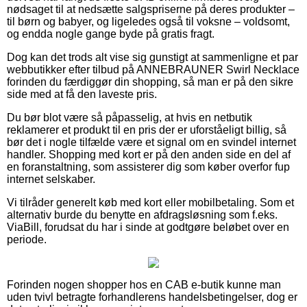
nødsaget til at nedsætte salgspriserne på deres produkter –
til børn og babyer, og ligeledes også til voksne – voldsomt,
og endda nogle gange byde på gratis fragt.
Dog kan det trods alt vise sig gunstigt at sammenligne et par
webbutikker efter tilbud på ANNEBRAUNER Swirl Necklace
forinden du færdiggør din shopping, så man er på den sikre
side med at få den laveste pris.
Du bør blot være så påpasselig, at hvis en netbutik
reklamerer et produkt til en pris der er uforståeligt billig, så
bør det i nogle tilfælde være et signal om en svindel internet
handler. Shopping med kort er på den anden side en del af
en foranstaltning, som assisterer dig som køber overfor fup
internet selskaber.
Vi tilråder generelt køb med kort eller mobilbetaling. Som et
alternativ burde du benytte en afdragsløsning som f.eks.
ViaBill, forudsat du har i sinde at godtgøre beløbet over en
periode.
Forinden nogen shopper hos en CAB e-butik kunne man
uden tvivl betragte forhandlerens handelsbetingelser, dog er