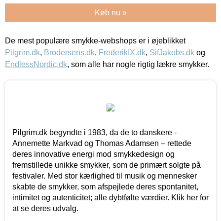
Køb nu »
De mest populære smykke-webshops er i øjeblikket
Pilgrim.dk
,
Brodersens.dk
,
FrederikIX.dk
,
SifJakobs.dk
og
EndlessNordic.dk
, som alle har nogle rigtig lækre smykker.
Pilgrim.dk begyndte i 1983, da de to danskere -
Annemette Markvad og Thomas Adamsen – rettede
deres innovative energi mod smykkedesign og
fremstillede unikke smykker, som de primært solgte på
festivaler. Med stor kærlighed til musik og mennesker
skabte de smykker, som afspejlede deres spontanitet,
intimitet og autenticitet; alle dybtfølte værdier. Klik her for
at se deres udvalg.