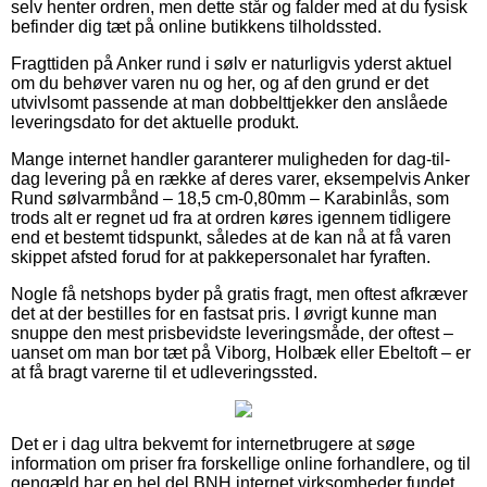
selv henter ordren, men dette står og falder med at du fysisk
befinder dig tæt på online butikkens tilholdssted.
Fragttiden på Anker rund i sølv er naturligvis yderst aktuel
om du behøver varen nu og her, og af den grund er det
utvivlsomt passende at man dobbelttjekker den anslåede
leveringsdato for det aktuelle produkt.
Mange internet handler garanterer muligheden for dag-til-
dag levering på en række af deres varer, eksempelvis Anker
Rund sølvarmbånd – 18,5 cm-0,80mm – Karabinlås, som
trods alt er regnet ud fra at ordren køres igennem tidligere
end et bestemt tidspunkt, således at de kan nå at få varen
skippet afsted forud for at pakkepersonalet har fyraften.
Nogle få netshops byder på gratis fragt, men oftest afkræver
det at der bestilles for en fastsat pris. I øvrigt kunne man
snuppe den mest prisbevidste leveringsmåde, der oftest –
uanset om man bor tæt på Viborg, Holbæk eller Ebeltoft – er
at få bragt varerne til et udleveringssted.
Det er i dag ultra bekvemt for internetbrugere at søge
information om priser fra forskellige online forhandlere, og til
gengæld har en hel del BNH internet virksomheder fundet