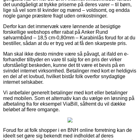
det uundgåeligt at trykke priserne på deres varer – til børn,
lige så vel som til kvinder og mænd – voldsomt, og endda
nogle gange præstere fragt uden omkostninger.
Derfor kan det immervæk være lønnende at besigtige
forskellige webshops efter rabat på Anker Rund
sølvarmbånd – 18,5 cm-0,80mm – Karabinlås forud for at du
bestiller, sådan at du er tryg ved at få den skarpeste pris.
Man skal ikke desto mindre være så påvagt, at ifald en e-
forhandler tilbyder en vare til salg for en pris der virker
uforståeligt beskeden, kunne det tit være et bevis på en
svindel internet virksomhed. Betalinger med kort er heldigvis
en del af et lovbud, hvilket bistår folk overfor snydagtige
internet selskaber.
Vi anbefaler generelt betalinger med kort eller betalinger
med mobilen. Som et alternativ kan du vælge en løsning på
afbetaling fra for eksempel ViaBill, såfremt du vil dække
beløbet af flere omgange.
Forud for at folk shopper i en BNH online forretning kan de
ideelt set gøre sig bekendt med indholdet af deres