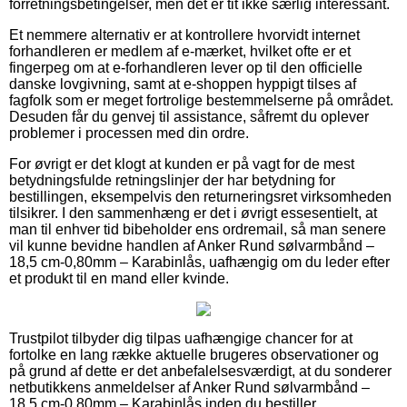
forretningsbetingelser, men det er tit ikke særlig interessant.
Et nemmere alternativ er at kontrollere hvorvidt internet
forhandleren er medlem af e-mærket, hvilket ofte er et
fingerpeg om at e-forhandleren lever op til den officielle
danske lovgivning, samt at e-shoppen hyppigt tilses af
fagfolk som er meget fortrolige bestemmelserne på området.
Desuden får du genvej til assistance, såfremt du oplever
problemer i processen med din ordre.
For øvrigt er det klogt at kunden er på vagt for de mest
betydningsfulde retningslinjer der har betydning for
bestillingen, eksempelvis den returneringsret virksomheden
tilsikrer. I den sammenhæng er det i øvrigt essesentielt, at
man til enhver tid bibeholder ens ordremail, så man senere
vil kunne bevidne handlen af Anker Rund sølvarmbånd –
18,5 cm-0,80mm – Karabinlås, uafhængig om du leder efter
et produkt til en mand eller kvinde.
Trustpilot tilbyder dig tilpas uafhængige chancer for at
fortolke en lang række aktuelle brugeres observationer og
på grund af dette er det anbefalelsesværdigt, at du sonderer
netbutikkens anmeldelser af Anker Rund sølvarmbånd –
18,5 cm-0,80mm – Karabinlås inden du bestiller.