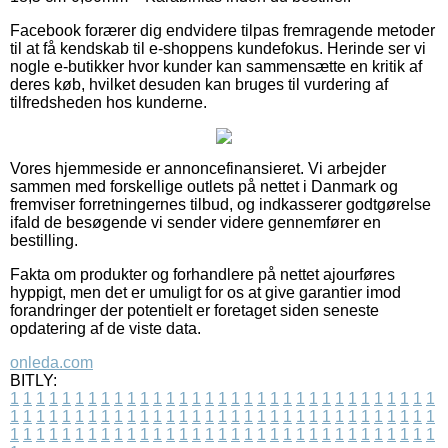
Facebook forærer dig endvidere tilpas fremragende metoder
til at få kendskab til e-shoppens kundefokus. Herinde ser vi
nogle e-butikker hvor kunder kan sammensætte en kritik af
deres køb, hvilket desuden kan bruges til vurdering af
tilfredsheden hos kunderne.
Vores hjemmeside er annoncefinansieret. Vi arbejder
sammen med forskellige outlets på nettet i Danmark og
fremviser forretningernes tilbud, og indkasserer godtgørelse
ifald de besøgende vi sender videre gennemfører en
bestilling.
Fakta om produkter og forhandlere på nettet ajourføres
hyppigt, men det er umuligt for os at give garantier imod
forandringer der potentielt er foretaget siden seneste
opdatering af de viste data.
onleda.com
BITLY:
1
1
1
1
1
1
1
1
1
1
1
1
1
1
1
1
1
1
1
1
1
1
1
1
1
1
1
1
1
1
1
1
1
1
1
1
1
1
1
1
1
1
1
1
1
1
1
1
1
1
1
1
1
1
1
1
1
1
1
1
1
1
1
1
1
1
1
1
1
1
1
1
1
1
1
1
1
1
1
1
1
1
1
1
1
1
1
1
1
1
1
1
1
1
1
1
1
1
1