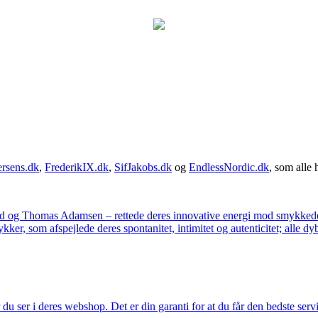
rsens.dk
,
FrederikIX.dk
,
SifJakobs.dk
og
EndlessNordic.dk
, som alle 
ad og Thomas Adamsen – rettede deres innovative energi mod smykkedes
er, som afspejlede deres spontanitet, intimitet og autenticitet; alle dyb
u ser i deres webshop. Det er din garanti for at du får den bedste servi