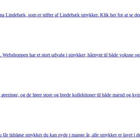
Lindebæk, som er stifter af Lindebæk smykker. Klik her for at se der
 Webshoppen har et stort udvalg i smykker, hårpynt til både voksne og b
eringe, og de fører store og brede kollektioner til både mænd og kvind
får tidsløse smykker du kan nyde i mange år, alle smykker er lavet i de