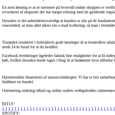
En nem løsning er at se nærmere på hvorvidt online shoppen er verific
revurderes af eksperter der har meget erfaring med de gældende regula
Desuden er det anbefalelsesværdigt at kunden er obs på de fundamental
essesentielt, at man altid sikrer ens e-mail kvittering, så man i fremt
Trustpilot resulterer i forholdsvis gode løsninger til at kontrollere ad
armb.14 kt forud for at du bestiller.
Facebook frembringer ligeledes faktisk fine muligheder for at få indt
køb, hvilket desuden burde tages i brug til at bedømme hvor tilfredse 
Hjemmesiden finansieres af annonceindtægter. Vi har et fast samarbe
fuldfører en handel.
Orientering omkring tilbud og online outlets vedligeholdes rutinemæssig
BITLY:
1
1
1
1
1
1
1
1
1
1
1
1
1
1
1
1
1
1
1
1
1
1
1
1
1
1
1
1
1
1
1
1
1
1
1
1
1
SPOTIFY: