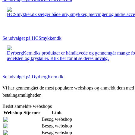
HCSmykker.dk sælger både ure, smykker, piercinger og andre accesso
Se udvalget på HCSmykker.dk
DyrbergKern.dks produkter er håndlavede og gennemgår mange forskel
ædelsten og krystaller. Klik her for at se deres udvalg.
Se udvalget på DyrbergKern.dk
Vi har gennemgået de mest populære webshops og anmeldt dem med stjern
betalingsmuligheder.
Bedst anmeldte webshops
Webshop
Stjerner
Link
Besøg webshop
Besøg webshop
Besøg webshop