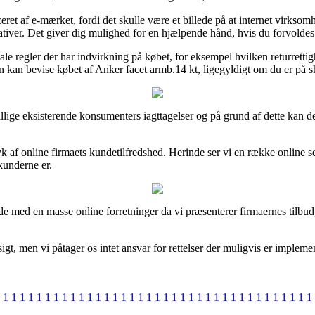
eret af e-mærket, fordi det skulle være et billede på at internet virkso
tiver. Det giver dig mulighed for en hjælpende hånd, hvis du forvoldes
e regler der har indvirkning på købet, for eksempel hvilken returretti
iden kan bevise købet af Anker facet armb.14 kt, ligegyldigt om du er på 
skillige eksisterende konsumenters iagttagelser og på grund af dette kan 
ryk af online firmaets kundetilfredshed. Herinde ser vi en række onlin
kunderne er.
jde med en masse online forretninger da vi præsenterer firmaernes tilb
t, men vi påtager os intet ansvar for rettelser der muligvis er implemen
1
1
1
1
1
1
1
1
1
1
1
1
1
1
1
1
1
1
1
1
1
1
1
1
1
1
1
1
1
1
1
1
1
1
1
1
1