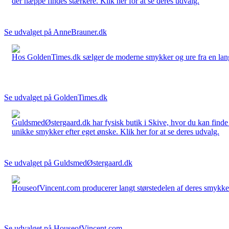
der næppe findes stærkere. Klik her for at se deres udvalg.
Se udvalget på AnneBrauner.dk
Hos GoldenTimes.dk sælger de moderne smykker og ure fra en lang 
Se udvalget på GoldenTimes.dk
GuldsmedØstergaard.dk har fysisk butik i Skive, hvor du kan finde
unikke smykker efter eget ønske. Klik her for at se deres udvalg.
Se udvalget på GuldsmedØstergaard.dk
HouseofVincent.com producerer langt størstedelen af deres smykker 
Se udvalget på HouseofVincent.com