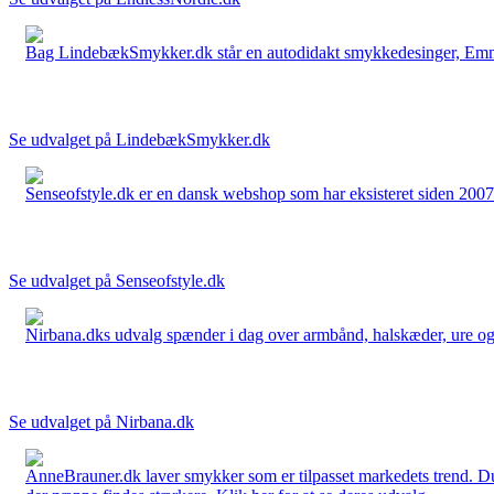
Bag LindebækSmykker.dk står en autodidakt smykkedesinger, Emma 
Se udvalget på LindebækSmykker.dk
Senseofstyle.dk er en dansk webshop som har eksisteret siden 2007.
Se udvalget på Senseofstyle.dk
Nirbana.dks udvalg spænder i dag over armbånd, halskæder, ure og ør
Se udvalget på Nirbana.dk
AnneBrauner.dk laver smykker som er tilpasset markedets trend. Du 