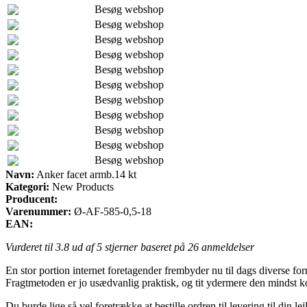
Besøg webshop
Besøg webshop
Besøg webshop
Besøg webshop
Besøg webshop
Besøg webshop
Besøg webshop
Besøg webshop
Besøg webshop
Besøg webshop
Besøg webshop
Navn:
Anker facet armb.14 kt
Kategori:
New Products
Producent:
Varenummer:
Ø-AF-585-0,5-18
EAN:
Vurderet til
3.8
ud af 5 stjerner baseret på
26
anmeldelser
En stor portion internet foretagender frembyder nu til dags diverse for
Fragtmetoden er jo usædvanlig praktisk, og tit ydermere den mindst k
Du burde lige så vel foretrække at bestille ordren til levering til din 