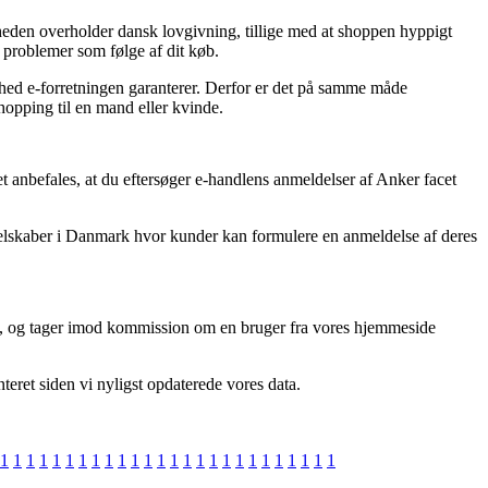
mheden overholder dansk lovgivning, tillige med at shoppen hyppigt
 problemer som følge af dit køb.
ghed e-forretningen garanterer. Derfor er det på samme måde
shopping til en mand eller kvinde.
det anbefales, at du eftersøger e-handlens anmeldelser af Anker facet
e selskaber i Danmark hvor kunder kan formulere en anmeldelse af deres
ud, og tager imod kommission om en bruger fra vores hjemmeside
teret siden vi nyligst opdaterede vores data.
1
1
1
1
1
1
1
1
1
1
1
1
1
1
1
1
1
1
1
1
1
1
1
1
1
1