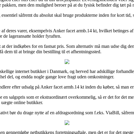
er pakken, men den mulighed beroer på at du fysisk befinder dig tæt på 
sentiel såfremt du absolut skal bruge produkterne inden for kort tid, så
af deres varer, eksempelvis Anker facet armb.14 kt, hvilket betinges af a
ør de lageransatte holder fyraften.
 at der indkøbes for en fastsat pris. Som alternativ må man udse dig d
 dem til at bringe din bestilling til et afhentningssted.
rskellige internet butikker i Danmark, og herved har adskillige forhandl
n hel del, og endda nogle gange love fragt uden omkostninger.
handlere efter udsalg på Anker facet armb.14 kt inden du køber, så man er
r en salgspris som er ekstraordinært overkommelig, så er det for det me
 uægte online butikker.
nativt bør du drage nytte af en afdragsordning som f.eks. ViaBill, såfrem
len gennemløbe netbutikkens forretningsaftale, men det er for det meste 