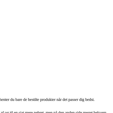
henter du bare de bestilte produkter når det passer dig bedst.
sig af og til en sjat mere pebret, men på den anden side meget bekvem.