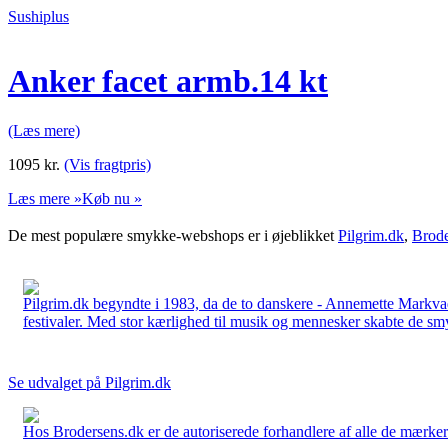
Sushiplus
Anker facet armb.14 kt
(Læs mere)
1095
kr.
(Vis fragtpris)
Læs mere »
Køb nu »
De mest populære smykke-webshops er i øjeblikket
Pilgrim.dk
,
Brode
Pilgrim.dk begyndte i 1983, da de to danskere - Annemette Markv
festivaler. Med stor kærlighed til musik og mennesker skabte de smykk
Se udvalget på Pilgrim.dk
Hos Brodersens.dk er de autoriserede forhandlere af alle de mærker d