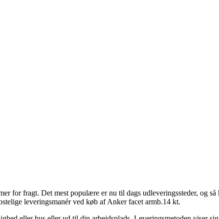
mer for fragt. Det mest populære er nu til dags udleveringssteder, og så 
ostelige leveringsmanér ved køb af Anker facet armb.14 kt.
lejlighed eller hus eller ud til din arbejdsplads. Leveringsmetoden viser 