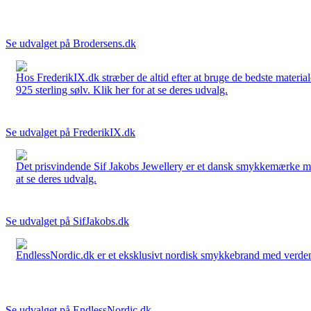
Se udvalget på Brodersens.dk
Hos FrederikIX.dk stræber de altid efter at bruge de bedste materia
925 sterling sølv. Klik her for at se deres udvalg.
Se udvalget på FrederikIX.dk
Det prisvindende Sif Jakobs Jewellery er et dansk smykkemærke med 
at se deres udvalg.
Se udvalget på SifJakobs.dk
EndlessNordic.dk er et eksklusivt nordisk smykkebrand med verden
Se udvalget på EndlessNordic.dk