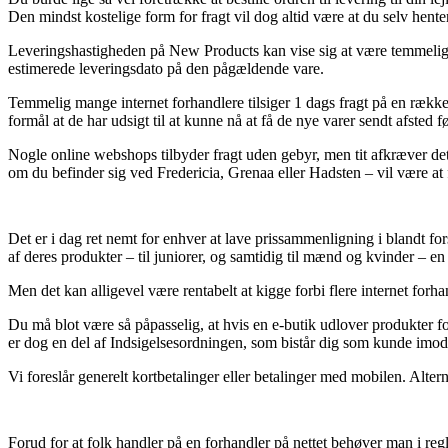
Den mindst kostelige form for fragt vil dog altid være at du selv hent
Leveringshastigheden på New Products kan vise sig at være temmelig es
estimerede leveringsdato på den pågældende vare.
Temmelig mange internet forhandlere tilsiger 1 dags fragt på en række 
formål at de har udsigt til at kunne nå at få de nye varer sendt afsted f
Nogle online webshops tilbyder fragt uden gebyr, men tit afkræver det
om du befinder sig ved Fredericia, Grenaa eller Hadsten – vil være at få
Det er i dag ret nemt for enhver at lave prissammenligning i blandt fo
af deres produkter – til juniorer, og samtidig til mænd og kvinder – e
Men det kan alligevel være rentabelt at kigge forbi flere internet for
Du må blot være så påpasselig, at hvis en e-butik udlover produkter fo
er dog en del af Indsigelsesordningen, som bistår dig som kunde imod
Vi foreslår generelt kortbetalinger eller betalinger med mobilen. Alter
Forud for at folk handler på en forhandler på nettet behøver man i reg