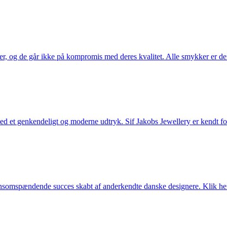
ler, og de går ikke på kompromis med deres kvalitet. Alle smykker er de
et genkendeligt og moderne udtryk. Sif Jakobs Jewellery er kendt for si
somspændende succes skabt af anderkendte danske designere. Klik her 