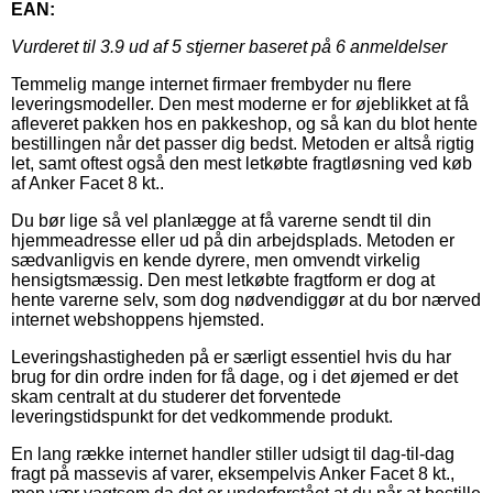
EAN:
Vurderet til
3.9
ud af 5 stjerner baseret på
6
anmeldelser
Temmelig mange internet firmaer frembyder nu flere
leveringsmodeller. Den mest moderne er for øjeblikket at få
afleveret pakken hos en pakkeshop, og så kan du blot hente
bestillingen når det passer dig bedst. Metoden er altså rigtig
let, samt oftest også den mest letkøbte fragtløsning ved køb
af Anker Facet 8 kt..
Du bør lige så vel planlægge at få varerne sendt til din
hjemmeadresse eller ud på din arbejdsplads. Metoden er
sædvanligvis en kende dyrere, men omvendt virkelig
hensigtsmæssig. Den mest letkøbte fragtform er dog at
hente varerne selv, som dog nødvendiggør at du bor nærved
internet webshoppens hjemsted.
Leveringshastigheden på er særligt essentiel hvis du har
brug for din ordre inden for få dage, og i det øjemed er det
skam centralt at du studerer det forventede
leveringstidspunkt for det vedkommende produkt.
En lang række internet handler stiller udsigt til dag-til-dag
fragt på massevis af varer, eksempelvis Anker Facet 8 kt.,