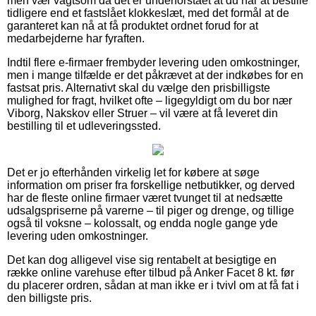
men vær vagtsom da det er underforstået at du når at bestille
tidligere end et fastslået klokkeslæt, med det formål at de
garanteret kan nå at få produktet ordnet forud for at
medarbejderne har fyraften.
Indtil flere e-firmaer frembyder levering uden omkostninger,
men i mange tilfælde er det påkrævet at der indkøbes for en
fastsat pris. Alternativt skal du vælge den prisbilligste
mulighed for fragt, hvilket ofte – ligegyldigt om du bor nær
Viborg, Nakskov eller Struer – vil være at få leveret din
bestilling til et udleveringssted.
Det er jo efterhånden virkelig let for købere at søge
information om priser fra forskellige netbutikker, og derved
har de fleste online firmaer været tvunget til at nedsætte
udsalgspriserne på varerne – til piger og drenge, og tillige
også til voksne – kolossalt, og endda nogle gange yde
levering uden omkostninger.
Det kan dog alligevel vise sig rentabelt at besigtige en
række online varehuse efter tilbud på Anker Facet 8 kt. før
du placerer ordren, sådan at man ikke er i tvivl om at få fat i
den billigste pris.