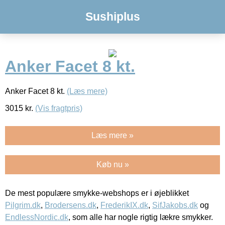
Sushiplus
Anker Facet 8 kt.
Anker Facet 8 kt.
(Læs mere)
3015
kr.
(Vis fragtpris)
Læs mere »
Køb nu »
De mest populære smykke-webshops er i øjeblikket
Pilgrim.dk
,
Brodersens.dk
,
FrederikIX.dk
,
SifJakobs.dk
og
EndlessNordic.dk
, som alle har nogle rigtig lækre smykker.