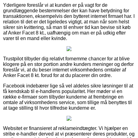
Yderligere foreslår vi at kunden er på vagt for de
grundlæggende bestemmelser der kan have betydning for
transaktionen, eksempelvis den bytteret internet firmaet har. I
relation til det er det ligeledes vigtigt, at man når som helst
sikrer sin kvittering, så man til enhver tid kan bevise sit køb
af Anker Facet 8 kt., uafhængig om man er på udkig efter
varer til en mand eller kvinde.
Trustpilot tilbyder dig relativt fornemme chancer for at blive
klogere på en stor portion andre kunders meninger og derfor
foreslår vi, at du beser internet virksomhedens omtaler af
Anker Facet 8 kt. forud for at du placerer din ordre.
Facebook indebærer lige så vel aldeles sikre løsninger til at
få kendskab til e-handlens popularitet. Her møder vi en
række e-firmaer som tilbyder kunderne at frembringe en
omtale af virksomhedens service, som tillige må benyttes til
at tage stilling til hvor tilfredse kunderne er.
Websitet er finansieret af reklameindtægter. Vi hjælper en
stribe e-handler derved at vi præsenterer deres produkter, og