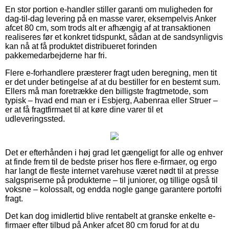
En stor portion e-handler stiller garanti om muligheden for
dag-til-dag levering på en masse varer, eksempelvis Anker
afcet 80 cm, som trods alt er afhængig af at transaktionen
realiseres før et konkret tidspunkt, sådan at de sandsynligvis
kan nå at få produktet distribueret forinden
pakkemedarbejderne har fri.
Flere e-forhandlere præsterer fragt uden beregning, men tit
er det under betingelse af at du bestiller for en bestemt sum.
Ellers må man foretrække den billigste fragtmetode, som
typisk – hvad end man er i Esbjerg, Aabenraa eller Struer –
er at få fragtfirmaet til at køre dine varer til et
udleveringssted.
Det er efterhånden i høj grad let gængeligt for alle og enhver
at finde frem til de bedste priser hos flere e-firmaer, og ergo
har langt de fleste internet varehuse været nødt til at presse
salgspriserne på produkterne – til juniorer, og tillige også til
voksne – kolossalt, og endda nogle gange garantere portofri
fragt.
Det kan dog imidlertid blive rentabelt at granske enkelte e-
firmaer efter tilbud på Anker afcet 80 cm forud for at du