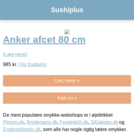
Sushiplus
Anker afcet 80 cm
(Læs mere)
985
kr.
(Vis fragtpris)
Læs mere »
Køb nu »
De mest populære smykke-webshops er i øjeblikket
Pilgrim.dk
,
Brodersens.dk
,
FrederikIX.dk
,
SifJakobs.dk
og
EndlessNordic.dk
, som alle har nogle rigtig lækre smykker.