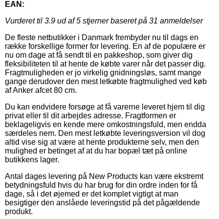
EAN:
Vurderet til
3.9
ud af 5 stjerner baseret på
31
anmeldelser
De fleste netbutikker i Danmark frembyder nu til dags en
række forskellige former for levering. En af de populære er
nu om dage at få sendt til en pakkeshop, som giver dig
fleksibiliteten til at hente de købte varer når det passer dig.
Fragtmuligheden er jo virkelig gnidningsløs, samt mange
gange derudover den mest letkøbte fragtmulighed ved køb
af Anker afcet 80 cm.
Du kan endvidere forsøge at få varerne leveret hjem til dig
privat eller til dit arbejdes adresse. Fragtformen er
beklageligvis en kende mere omkostningsfuld, men endda
særdeles nem. Den mest letkøbte leveringsversion vil dog
altid vise sig at være at hente produkterne selv, men den
mulighed er betinget af at du har bopæl tæt på online
butikkens lager.
Antal dages levering på New Products kan være ekstremt
betydningsfuld hvis du har brug for din ordre inden for få
dage, så i det øjemed er det komplet vigtigt at man
besigtiger den anslåede leveringstid på det pågældende
produkt.