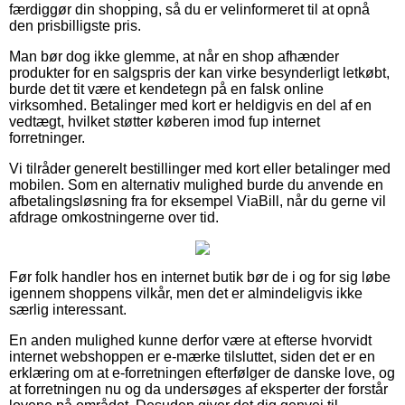
færdiggør din shopping, så du er velinformeret til at opnå
den prisbilligste pris.
Man bør dog ikke glemme, at når en shop afhænder
produkter for en salgspris der kan virke besynderligt letkøbt,
burde det tit være et kendetegn på en falsk online
virksomhed. Betalinger med kort er heldigvis en del af en
vedtægt, hvilket støtter køberen imod fup internet
forretninger.
Vi tilråder generelt bestillinger med kort eller betalinger med
mobilen. Som en alternativ mulighed burde du anvende en
afbetalingsløsning fra for eksempel ViaBill, når du gerne vil
afdrage omkostningerne over tid.
Før folk handler hos en internet butik bør de i og for sig løbe
igennem shoppens vilkår, men det er almindeligvis ikke
særlig interessant.
En anden mulighed kunne derfor være at efterse hvorvidt
internet webshoppen er e-mærke tilsluttet, siden det er en
erklæring om at e-forretningen efterfølger de danske love, og
at forretningen nu og da undersøges af eksperter der forstår