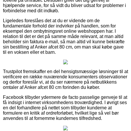
lovene på området. Desuden giver det dig genvej til
hjælpende service, for så vidt du bliver udsat for problemer i
forbindelse med dit indkøb.
Ligeledes foreslåes det at du er vidende om de
fundamentale forhold der indvirker på handlen, som for
eksempel den ombytningsret online webshoppen har. I
relation til det er det på samme måde relevant, at man altid
beholder sin faktura e-mail, så man altid vil kunne bekræfte
sin bestilling af Anker afcet 80 cm, om man skal købe gave
til en voksen eller et barn.
Trustpilot fremskaffer en del hensigtsmæssige løsninger til at
verificere en række nuværende konsumenters observationer
og derfor foreslår vi, at du ser nærmere på netbutikkens
omtaler af Anker afcet 80 cm forinden du køber.
Facebook tilbyder ydermere de facto passelige genveje til at
få indsigt i internet virksomhedens troværdighed. I øvrigt ses
en del forhandlere på nettet som tilbyder kunderne at
formulere en kritik af ordreforløbet, hvilket lige så vel bør
anvendes til at fornemme kundernes tilfredshed.