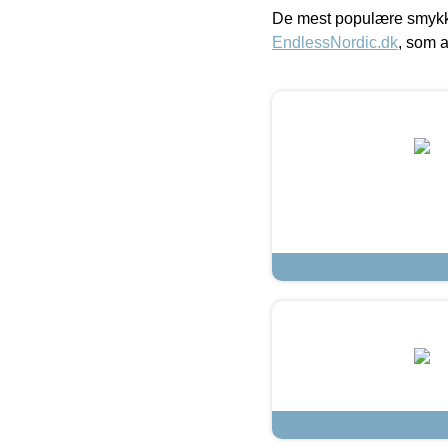
De mest populære smykk
EndlessNordic.dk
, som a