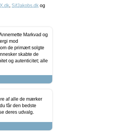
IX.dk
,
SifJakobs.dk
og
- Annemette Markvad og
ergi mod
som de primært solgte
mennesker skabte de
et og autenticitet; alle
.
re af alle de mærker
 du får den bedste
 se deres udvalg.