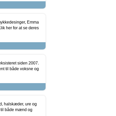
mykkedesinger, Emma
ik her for at se deres
ksisteret siden 2007.
nt til både voksne og
, halskæder, ure og
r til både mænd og