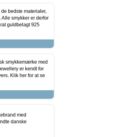
 de bedste materialer,
 Alle smykker er derfor
arat guldbelagt 925
dansk smykkemærke med
ewellery er kendt for
ers. Klik her for at se
kkebrand med
ndte danske