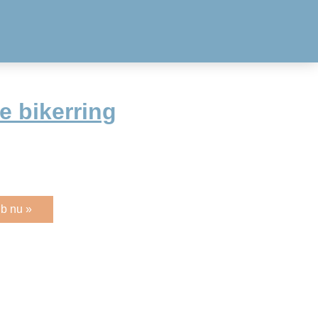
e bikerring
b nu »