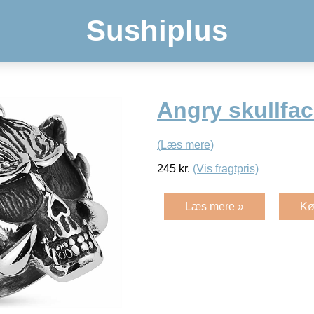
Sushiplus
Angry skullfac
(Læs mere)
245
kr.
(Vis fragtpris)
Læs mere »
Kø