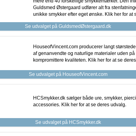
mere end 40 forskellige smykkemærker. Den in
Guldsmed Østergaard udfører alt fra stenfatninge
unikke smykker efter eget ønske. Klik her for at 
Se udvalget på GuldsmedØstergaard.dk
HouseofVincent.com producerer langt størstede
af genanvendte og naturlige materialer uden p
kompromittere kvaliteten. Klik her for at se dere
Se udvalget på HouseofVincent.com
HCSmykker.dk sælger både ure, smykker, pierc
accessories. Klik her for at se deres udvalg.
Se udvalget på HCSmykker.dk