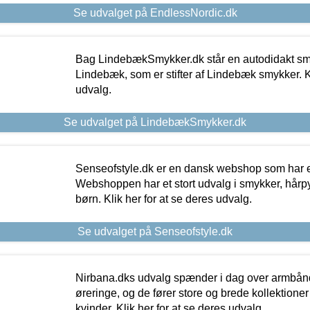
Se udvalget på EndlessNordic.dk
Bag LindebækSmykker.dk står en autodidakt s
Lindebæk, som er stifter af Lindebæk smykker. Kl
udvalg.
Se udvalget på LindebækSmykker.dk
Senseofstyle.dk er en dansk webshop som har e
Webshoppen har et stort udvalg i smykker, hårpy
børn. Klik her for at se deres udvalg.
Se udvalget på Senseofstyle.dk
Nirbana.dks udvalg spænder i dag over armbånd
øreringe, og de fører store og brede kollektione
kvinder. Klik her for at se deres udvalg.