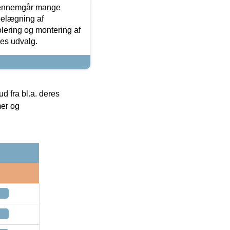
gennemgår mange
 belægning af
olering og montering af
res udvalg.
 fra bl.a. deres
mer og