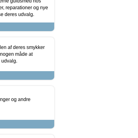
terne guldsmed hos
r, reparationer og nye
se deres udvalg.
len af deres smykker
å nogen måde at
s udvalg.
inger og andre