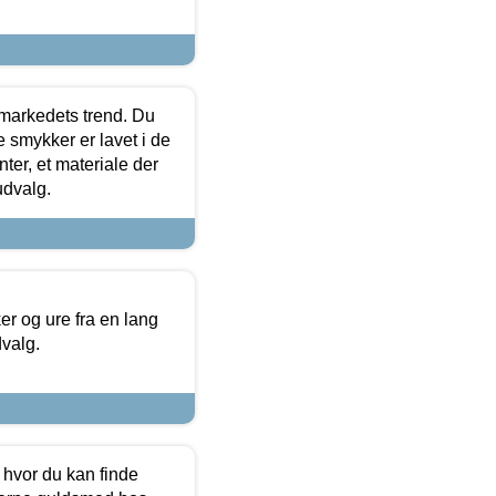
markedets trend. Du
e smykker er lavet i de
ter, et materiale der
udvalg.
 og ure fra en lang
dvalg.
 hvor du kan finde