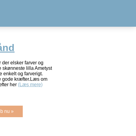
ånd
r der elsker farver og
 skønneste lilla Ametyst
enkelt og farverigt.
e gode kræfter.Læs om
æfter her
(Læs mere)
b nu »