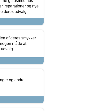
terne guldsmed hos
r, reparationer og nye
se deres udvalg.
len af deres smykker
å nogen måde at
s udvalg.
inger og andre