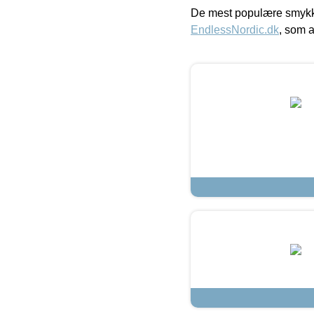
De mest populære smykk
EndlessNordic.dk
, som a