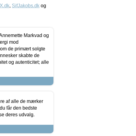
IX.dk
,
SifJakobs.dk
og
- Annemette Markvad og
ergi mod
som de primært solgte
mennesker skabte de
et og autenticitet; alle
.
re af alle de mærker
 du får den bedste
 se deres udvalg.