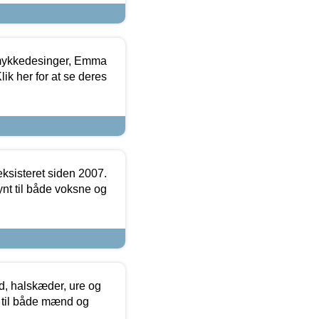
mykkedesinger, Emma
ik her for at se deres
ksisteret siden 2007.
nt til både voksne og
, halskæder, ure og
r til både mænd og