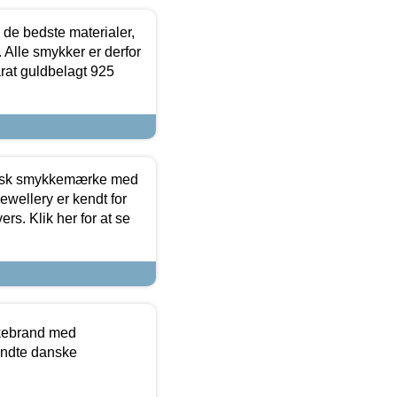
 de bedste materialer,
 Alle smykker er derfor
arat guldbelagt 925
dansk smykkemærke med
ewellery er kendt for
ers. Klik her for at se
kkebrand med
ndte danske