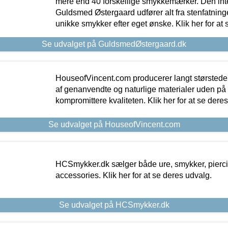
mere end 40 forskellige smykkemærker. Den in
Guldsmed Østergaard udfører alt fra stenfatninge
unikke smykker efter eget ønske. Klik her for at 
Se udvalget på GuldsmedØstergaard.dk
HouseofVincent.com producerer langt størstede
af genanvendte og naturlige materialer uden p
kompromittere kvaliteten. Klik her for at se dere
Se udvalget på HouseofVincent.com
HCSmykker.dk sælger både ure, smykker, pierc
accessories. Klik her for at se deres udvalg.
Se udvalget på HCSmykker.dk