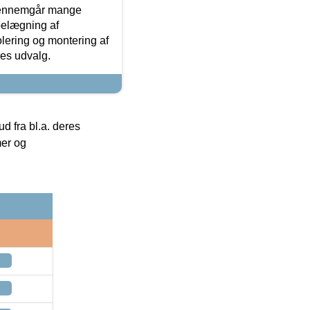
gennemgår mange
 belægning af
olering og montering af
res udvalg.
 fra bl.a. deres
mer og