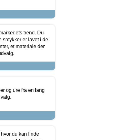
markedets trend. Du
e smykker er lavet i de
ter, et materiale der
udvalg.
 og ure fra en lang
dvalg.
 hvor du kan finde