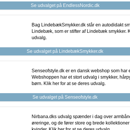
Se udvalget på EndlessNordic.dk
Bag LindebækSmykker.dk står en autodidakt s
Lindebæk, som er stifter af Lindebæk smykker. Kl
udvalg.
Se udvalget på LindebækSmykker.dk
Senseofstyle.dk er en dansk webshop som har e
Webshoppen har et stort udvalg i smykker, hårpy
børn. Klik her for at se deres udvalg.
Se udvalget på Senseofstyle.dk
Nirbana.dks udvalg spænder i dag over armbånd
øreringe, og de fører store og brede kollektione
kvinder. Klik her for at se deres udvalg.