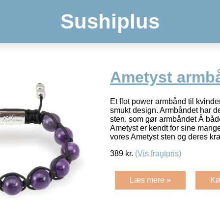
Sushiplus
Ametyst armb
Et flot power armbånd til kvinde
smukt design. Armbåndet har de
sten, som gør armbåndet Â både 
Ametyst er kendt for sine mang
vores Ametyst sten og deres kr
389
kr.
(Vis fragtpris)
Læs mere »
Kø