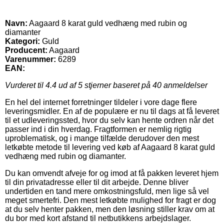
Navn:
Aagaard 8 karat guld vedhæng med rubin og
diamanter
Kategori:
Guld
Producent:
Aagaard
Varenummer:
6289
EAN:
Vurderet til
4.4
ud af 5 stjerner baseret på
40
anmeldelser
En hel del internet forretninger tildeler i vore dage flere
leveringsmidler. En af de populære er nu til dags at få leveret
til et udleveringssted, hvor du selv kan hente ordren når det
passer ind i din hverdag. Fragtformen er nemlig rigtig
uproblematisk, og i mange tilfælde derudover den mest
letkøbte metode til levering ved køb af Aagaard 8 karat guld
vedhæng med rubin og diamanter.
Du kan omvendt afveje for og imod at få pakken leveret hjem
til din privatadresse eller til dit arbejde. Denne bliver
undertiden en tand mere omkostningsfuld, men lige så vel
meget smertefri. Den mest letkøbte mulighed for fragt er dog
at du selv henter pakken, men den løsning stiller krav om at
du bor med kort afstand til netbutikkens arbejdslager.