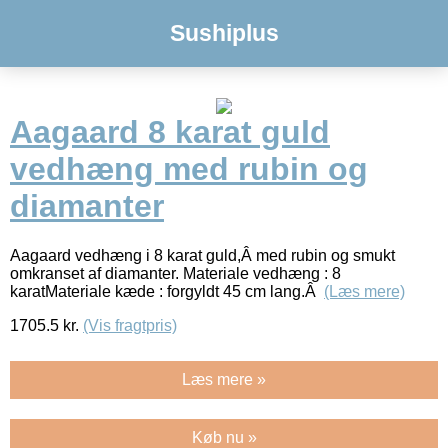
Sushiplus
Aagaard 8 karat guld
vedhæng med rubin og
diamanter
Aagaard vedhæng i 8 karat guld,Â med rubin og smukt
omkranset af diamanter. Materiale vedhæng : 8
karatMateriale kæde : forgyldt 45 cm lang.Â
(Læs mere)
1705.5
kr.
(Vis fragtpris)
Læs mere »
Køb nu »