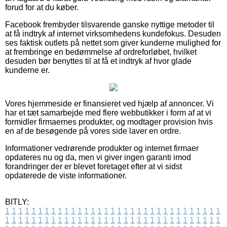
forud for at du køber.
Facebook frembyder tilsvarende ganske nyttige metoder til
at få indtryk af internet virksomhedens kundefokus. Desuden
ses faktisk outlets på nettet som giver kunderne mulighed for
at frembringe en bedømmelse af ordreforløbet, hvilket
desuden bør benyttes til at få et indtryk af hvor glade
kunderne er.
Vores hjemmeside er finansieret ved hjælp af annoncer. Vi
har et tæt samarbejde med flere webbutikker i form af at vi
formidler firmaernes produkter, og modtager provision hvis
en af de besøgende på vores side laver en ordre.
Informationer vedrørende produkter og internet firmaer
opdateres nu og da, men vi giver ingen garanti imod
forandringer der er blevet foretaget efter at vi sidst
opdaterede de viste informationer.
BITLY:
1
1
1
1
1
1
1
1
1
1
1
1
1
1
1
1
1
1
1
1
1
1
1
1
1
1
1
1
1
1
1
1
1
1
1
1
1
1
1
1
1
1
1
1
1
1
1
1
1
1
1
1
1
1
1
1
1
1
1
1
1
1
1
1
1
1