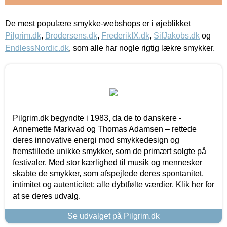
De mest populære smykke-webshops er i øjeblikket
Pilgrim.dk
,
Brodersens.dk
,
FrederikIX.dk
,
SifJakobs.dk
og
EndlessNordic.dk
, som alle har nogle rigtig lækre smykker.
Pilgrim.dk begyndte i 1983, da de to danskere -
Annemette Markvad og Thomas Adamsen – rettede
deres innovative energi mod smykkedesign og
fremstillede unikke smykker, som de primært solgte på
festivaler. Med stor kærlighed til musik og mennesker
skabte de smykker, som afspejlede deres spontanitet,
intimitet og autenticitet; alle dybtfølte værdier. Klik her for
at se deres udvalg.
Se udvalget på Pilgrim.dk