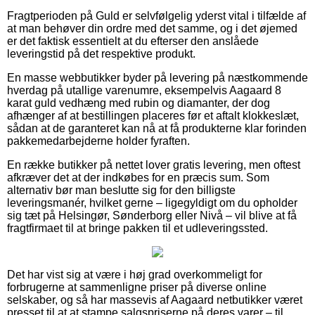
Fragtperioden på Guld er selvfølgelig yderst vital i tilfælde af
at man behøver din ordre med det samme, og i det øjemed
er det faktisk essentielt at du efterser den anslåede
leveringstid på det respektive produkt.
En masse webbutikker byder på levering på næstkommende
hverdag på utallige varenumre, eksempelvis Aagaard 8
karat guld vedhæng med rubin og diamanter, der dog
afhænger af at bestillingen placeres før et aftalt klokkeslæt,
sådan at de garanteret kan nå at få produkterne klar forinden
pakkemedarbejderne holder fyraften.
En række butikker på nettet lover gratis levering, men oftest
afkræver det at der indkøbes for en præcis sum. Som
alternativ bør man beslutte sig for den billigste
leveringsmanér, hvilket gerne – ligegyldigt om du opholder
sig tæt på Helsingør, Sønderborg eller Nivå – vil blive at få
fragtfirmaet til at bringe pakken til et udleveringssted.
Det har vist sig at være i høj grad overkommeligt for
forbrugerne at sammenligne priser på diverse online
selskaber, og så har massevis af Aagaard netbutikker været
presset til at at stampe salgspriserne på deres varer – til