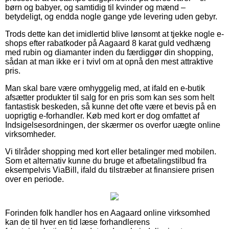
børn og babyer, og samtidig til kvinder og mænd –
betydeligt, og endda nogle gange yde levering uden gebyr.
Trods dette kan det imidlertid blive lønsomt at tjekke nogle e-
shops efter rabatkoder på Aagaard 8 karat guld vedhæng
med rubin og diamanter inden du færdiggør din shopping,
sådan at man ikke er i tvivl om at opnå den mest attraktive
pris.
Man skal bare være omhyggelig med, at ifald en e-butik
afsætter produkter til salg for en pris som kan ses som helt
fantastisk beskeden, så kunne det ofte være et bevis på en
uoprigtig e-forhandler. Køb med kort er dog omfattet af
Indsigelsesordningen, der skærmer os overfor uægte online
virksomheder.
Vi tilråder shopping med kort eller betalinger med mobilen.
Som et alternativ kunne du bruge et afbetalingstilbud fra
eksempelvis ViaBill, ifald du tilstræber at finansiere prisen
over en periode.
Forinden folk handler hos en Aagaard online virksomhed
kan de til hver en tid læse forhandlerens