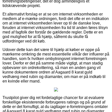
forretningsbetingelser, det er dog almindeligvis et
tidskrævende projekt.
Et alternativt forslag er at se om internet virksomheden er
medlem af e-mærke ordningen, fordi det ofte er en indikation
om at internet virksomheden lever op til de danske love,
foruden at internet virksomheden fra tid til anden føres tilsyn
med af fagfolk der forstår de gældende regler. Dette er en
god mulighed for at få hjælp, såfremt du skulle få
udfordringer ved dit køb.
Udover dette kan det være til hjælp at køber er oppe på
mærkerne omkring de mest essentielle vilkår der influerer på
handlen, som fx hvilken ombytningsret internet forretningen
lover. Derfor er det på samme måde vigtigt, at man stadig
opbevarer sin ordrekvittering, så man en anden gang vil
kunne dokumentere ordren af Aagaard 8 karat guld
vedhæng med rubin og diamanter, om man er på indkøb til
en kvinde eller mand.
Trustpilot giver dig ret fordelagtige chancer for at evaluere
forskellige eksisterende forbrugeres ratings og på grund af
dette er det fornuftigt, at du iagttager e-forretningens omtaler
af Aagaard 8 karat guld vedhæng med rubin og diamanter