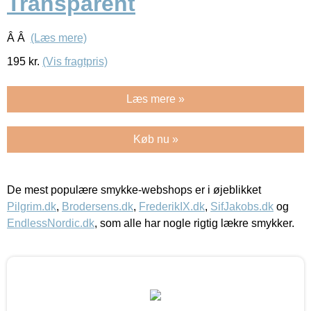
Transparent
Â Â
(Læs mere)
195
kr.
(Vis fragtpris)
Læs mere »
Køb nu »
De mest populære smykke-webshops er i øjeblikket
Pilgrim.dk
,
Brodersens.dk
,
FrederikIX.dk
,
SifJakobs.dk
og
EndlessNordic.dk
, som alle har nogle rigtig lækre smykker.