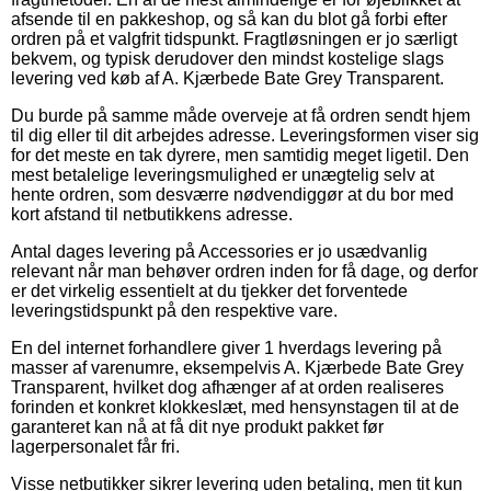
afsende til en pakkeshop, og så kan du blot gå forbi efter
ordren på et valgfrit tidspunkt. Fragtløsningen er jo særligt
bekvem, og typisk derudover den mindst kostelige slags
levering ved køb af A. Kjærbede Bate Grey Transparent.
Du burde på samme måde overveje at få ordren sendt hjem
til dig eller til dit arbejdes adresse. Leveringsformen viser sig
for det meste en tak dyrere, men samtidig meget ligetil. Den
mest betalelige leveringsmulighed er unægtelig selv at
hente ordren, som desværre nødvendiggør at du bor med
kort afstand til netbutikkens adresse.
Antal dages levering på Accessories er jo usædvanlig
relevant når man behøver ordren inden for få dage, og derfor
er det virkelig essentielt at du tjekker det forventede
leveringstidspunkt på den respektive vare.
En del internet forhandlere giver 1 hverdags levering på
masser af varenumre, eksempelvis A. Kjærbede Bate Grey
Transparent, hvilket dog afhænger af at orden realiseres
forinden et konkret klokkeslæt, med hensynstagen til at de
garanteret kan nå at få dit nye produkt pakket før
lagerpersonalet får fri.
Visse netbutikker sikrer levering uden betaling, men tit kun