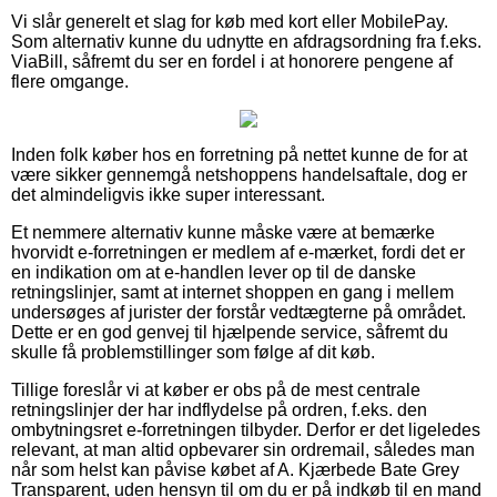
Vi slår generelt et slag for køb med kort eller MobilePay.
Som alternativ kunne du udnytte en afdragsordning fra f.eks.
ViaBill, såfremt du ser en fordel i at honorere pengene af
flere omgange.
Inden folk køber hos en forretning på nettet kunne de for at
være sikker gennemgå netshoppens handelsaftale, dog er
det almindeligvis ikke super interessant.
Et nemmere alternativ kunne måske være at bemærke
hvorvidt e-forretningen er medlem af e-mærket, fordi det er
en indikation om at e-handlen lever op til de danske
retningslinjer, samt at internet shoppen en gang i mellem
undersøges af jurister der forstår vedtægterne på området.
Dette er en god genvej til hjælpende service, såfremt du
skulle få problemstillinger som følge af dit køb.
Tillige foreslår vi at køber er obs på de mest centrale
retningslinjer der har indflydelse på ordren, f.eks. den
ombytningsret e-forretningen tilbyder. Derfor er det ligeledes
relevant, at man altid opbevarer sin ordremail, således man
når som helst kan påvise købet af A. Kjærbede Bate Grey
Transparent, uden hensyn til om du er på indkøb til en mand