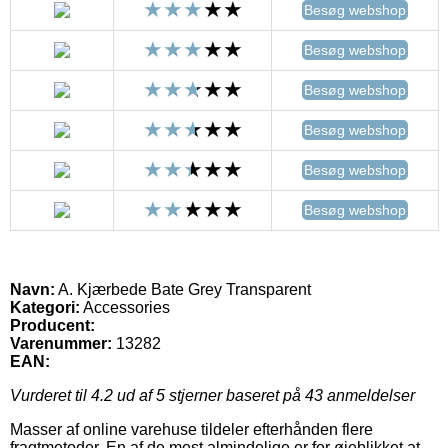
Besøg webshop
Besøg webshop
Besøg webshop
Besøg webshop
Besøg webshop
Besøg webshop
Navn:
A. Kjærbede Bate Grey Transparent
Kategori:
Accessories
Producent:
Varenummer:
13282
EAN:
Vurderet til
4.2
ud af 5 stjerner baseret på
43
anmeldelser
Masser af online varehuse tildeler efterhånden flere
fragtmetoder. En af de mest almindelige er for øjeblikket at