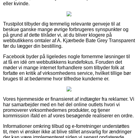
eller kvinde.
Trustpilot tilbyder dig temmelig relevante genveje til at
beskue ganske mange øvrige forbrugeres synspunkter og
på grund af dette tilråder vi, at du bliver klogere på
webbutikkens omtaler af A. Kjærbede Bate Grey Transparent
før du lægger din bestilling.
Facebook byder på ligeledes nogle fornemme løsninger til
at få en idé om webbutikkens kundefokus. Foruden det
møder vi mange internet forhandlere som tilbyder folk at
forfatte en kritik af virksomhedens service, hvilket tillige bør
bruges til at bedømme hvor tilfredse kunderne er.
Vores hjemmeside er finansieret af indtægter fra reklamer. Vi
har samarbejder med en hel del online outlets hvori vi
promoverer virksomhedernes produkter, og tjener
kommission ifald en af vores besøgende realiserer en ordre.
Informationer omkring tilbud og e-forretninger understøttes
tit, men vi ønsker ikke at blive stillet ansvarlig for ændringer
der kan være implementeret siden vi senest opdaterede