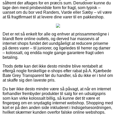
såfremt der aftages for en præcis sum. Derudover kunne du
tage den mest prisbevidste form for fragt, som typisk –
uanset om du bor ved Randers, Varde eller Sæby – vil være
at få fragtfirmaet til at levere dine varer til en pakkeshop.
Det er ret så enkelt for alle og enhver at prissammenligne i
blandt flere online outlets, og derved har massevis af
internet shops fundet det uundgåeligt at reducere priserne
på deres varer – til juniorer, og ligeledes til herrer og damer
– kolossalt, og endda nogle gange garantere fragt uden
betaling.
Trods dette kan det ikke desto mindre blive rentabelt at
eftergå nogle forskellige e-shops efter rabat på A. Kjærbede
Bate Grey Transparent før du handler, så du ikke er i tvivl om
at skaffe sig den laveste pris.
Du bør ikke desto mindre være så påvagt, at når en internet
forhandler frembyder produkter til salg for en udsalgspris
som kan virke kolossalt billig, så kunne det tit være et
fingerpeg om en snydagtig internet webshop. Shopping med
kort er på den anden side inkluderet i Indsigelsesordningen,
hvilket skærmer kunden overfor falske online webshops.