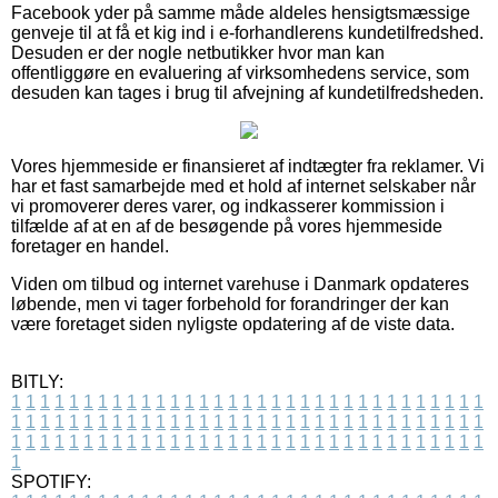
Facebook yder på samme måde aldeles hensigtsmæssige
genveje til at få et kig ind i e-forhandlerens kundetilfredshed.
Desuden er der nogle netbutikker hvor man kan
offentliggøre en evaluering af virksomhedens service, som
desuden kan tages i brug til afvejning af kundetilfredsheden.
Vores hjemmeside er finansieret af indtægter fra reklamer. Vi
har et fast samarbejde med et hold af internet selskaber når
vi promoverer deres varer, og indkasserer kommission i
tilfælde af at en af de besøgende på vores hjemmeside
foretager en handel.
Viden om tilbud og internet varehuse i Danmark opdateres
løbende, men vi tager forbehold for forandringer der kan
være foretaget siden nyligste opdatering af de viste data.
BITLY:
1
1
1
1
1
1
1
1
1
1
1
1
1
1
1
1
1
1
1
1
1
1
1
1
1
1
1
1
1
1
1
1
1
1
1
1
1
1
1
1
1
1
1
1
1
1
1
1
1
1
1
1
1
1
1
1
1
1
1
1
1
1
1
1
1
1
1
1
1
1
1
1
1
1
1
1
1
1
1
1
1
1
1
1
1
1
1
1
1
1
1
1
1
1
1
1
1
1
1
1
SPOTIFY: