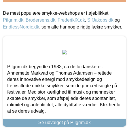
De mest populære smykke-webshops er i øjeblikket
Pilgrim.dk
,
Brodersens.dk
,
FrederikIX.dk
,
SifJakobs.dk
og
EndlessNordic.dk
, som alle har nogle rigtig lækre smykker.
Pilgrim.dk begyndte i 1983, da de to danskere -
Annemette Markvad og Thomas Adamsen – rettede
deres innovative energi mod smykkedesign og
fremstillede unikke smykker, som de primært solgte på
festivaler. Med stor kærlighed til musik og mennesker
skabte de smykker, som afspejlede deres spontanitet,
intimitet og autenticitet; alle dybtfølte værdier. Klik her for
at se deres udvalg.
Se udvalget på Pilgrim.dk