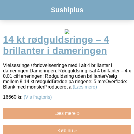
Sushiplus
14 kt rødguldsringe – 4
brillanter i dameringen
Vielsesringe / forlovelsesringe med i alt 4 brillanter i
dameringen.Dameringen: Rødguldsring isat 4 brillanter – 4 x
0,01 ctHerreringen: Rødguldsring uden brillanterVælg
mellem 8-14 kt rødguldBredde på ringene: 5 mmOverflade:
Blank med mønsterProduceret a
(Læs mere)
16660
kr.
(Vis fragtpris)
Læs mere »
Køb nu »