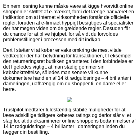
En nem løsning kunne måske være at kigge hvorvidt online
shoppen er støttet af e-mærket, fordi det længe har været en
indikation om at internet virksomheden forstår de officielle
regler, foruden at e-firmaet hyppigt besigtiges af specialister
der har megen viden om de gældende regler. Desuden får
du chance for at blive hjulpet, for så vidt du forvoldes
problemstillinger i processen med dit indkøb.
Dertil støtter vi at køber er vaks omkring de mest vitale
vedtægter der har betydning for transaktionen, til eksempel
den returneringsret butikken garanterer. I den forbindelse er
det ligeledes vigtigt, at man stadig gemmer sin
købsbekræftelse, således man senere vil kunne
dokumentere handlen af 14 kt rødguldsringe – 4 brillanter i
dameringen, uafhængig om du shopper til en dame eller
herre.
Trustpilot medfører fuldstændig stabile muligheder for at
læse adskillige tidligere køberes ratings og derfor slår vi et
slag for, at du eksaminerer online shoppens bedømmelser af
14 kt rødguldsringe – 4 brillanter i dameringen inden du
lægger din bestilling.