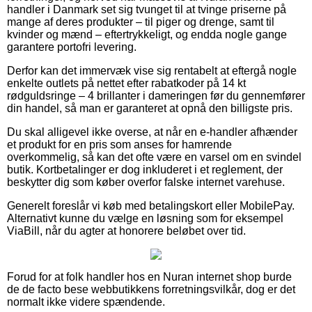
handler i Danmark set sig tvunget til at tvinge priserne på
mange af deres produkter – til piger og drenge, samt til
kvinder og mænd – eftertrykkeligt, og endda nogle gange
garantere portofri levering.
Derfor kan det immervæk vise sig rentabelt at eftergå nogle
enkelte outlets på nettet efter rabatkoder på 14 kt
rødguldsringe – 4 brillanter i dameringen før du gennemfører
din handel, så man er garanteret at opnå den billigste pris.
Du skal alligevel ikke overse, at når en e-handler afhænder
et produkt for en pris som anses for hamrende
overkommelig, så kan det ofte være en varsel om en svindel
butik. Kortbetalinger er dog inkluderet i et reglement, der
beskytter dig som køber overfor falske internet varehuse.
Generelt foreslår vi køb med betalingskort eller MobilePay.
Alternativt kunne du vælge en løsning som for eksempel
ViaBill, når du agter at honorere beløbet over tid.
Forud for at folk handler hos en Nuran internet shop burde
de de facto bese webbutikkens forretningsvilkår, dog er det
normalt ikke videre spændende.