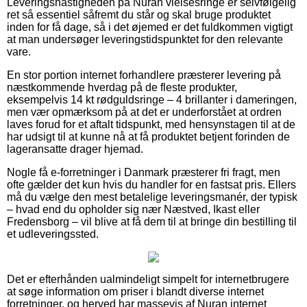
Leveringshastigheden på Nuran vielsesringe er selvfølgelig
ret så essentiel såfremt du står og skal bruge produktet
inden for få dage, så i det øjemed er det fuldkommen vigtigt
at man undersøger leveringstidspunktet for den relevante
vare.
En stor portion internet forhandlere præsterer levering på
næstkommende hverdag på de fleste produkter,
eksempelvis 14 kt rødguldsringe – 4 brillanter i dameringen,
men vær opmærksom på at det er underforstået at ordren
laves forud for et aftalt tidspunkt, med hensynstagen til at de
har udsigt til at kunne nå at få produktet betjent forinden de
lageransatte drager hjemad.
Nogle få e-forretninger i Danmark præsterer fri fragt, men
ofte gælder det kun hvis du handler for en fastsat pris. Ellers
må du vælge den mest betalelige leveringsmanér, der typisk
– hvad end du opholder sig nær Næstved, Ikast eller
Fredensborg – vil blive at få dem til at bringe din bestilling til
et udleveringssted.
Det er efterhånden ualmindeligt simpelt for internetbrugere
at søge information om priser i blandt diverse internet
forretninger, og herved har massevis af Nuran internet