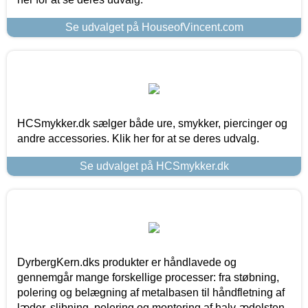
Se udvalget på HouseofVincent.com
HCSmykker.dk sælger både ure, smykker, piercinger og
andre accessories. Klik her for at se deres udvalg.
Se udvalget på HCSmykker.dk
DyrbergKern.dks produkter er håndlavede og
gennemgår mange forskellige processer: fra støbning,
polering og belægning af metalbasen til håndfletning af
læder, slibning, polering og montering af halv-ædelsten