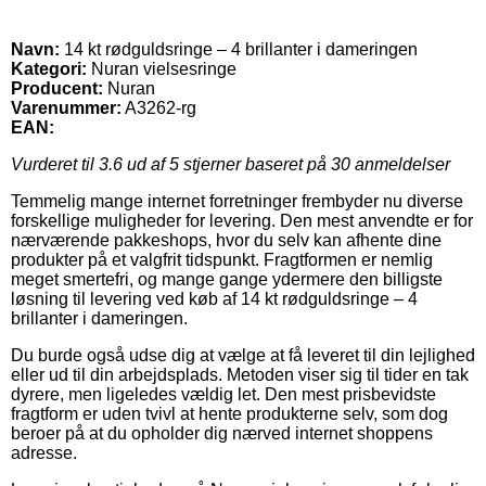
Navn:
14 kt rødguldsringe – 4 brillanter i dameringen
Kategori:
Nuran vielsesringe
Producent:
Nuran
Varenummer:
A3262-rg
EAN:
Vurderet til
3.6
ud af 5 stjerner baseret på
30
anmeldelser
Temmelig mange internet forretninger frembyder nu diverse
forskellige muligheder for levering. Den mest anvendte er for
nærværende pakkeshops, hvor du selv kan afhente dine
produkter på et valgfrit tidspunkt. Fragtformen er nemlig
meget smertefri, og mange gange ydermere den billigste
løsning til levering ved køb af 14 kt rødguldsringe – 4
brillanter i dameringen.
Du burde også udse dig at vælge at få leveret til din lejlighed
eller ud til din arbejdsplads. Metoden viser sig til tider en tak
dyrere, men ligeledes vældig let. Den mest prisbevidste
fragtform er uden tvivl at hente produkterne selv, som dog
beroer på at du opholder dig nærved internet shoppens
adresse.