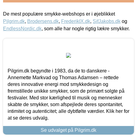
De mest populære smykke-webshops er i øjeblikket
Pilgrim.dk
,
Brodersens.dk
,
FrederikIX.dk
,
SifJakobs.dk
og
EndlessNordic.dk
, som alle har nogle rigtig lækre smykker.
Pilgrim.dk begyndte i 1983, da de to danskere -
Annemette Markvad og Thomas Adamsen – rettede
deres innovative energi mod smykkedesign og
fremstillede unikke smykker, som de primært solgte på
festivaler. Med stor kærlighed til musik og mennesker
skabte de smykker, som afspejlede deres spontanitet,
intimitet og autenticitet; alle dybtfølte værdier. Klik her for
at se deres udvalg.
Se udvalget på Pilgrim.dk