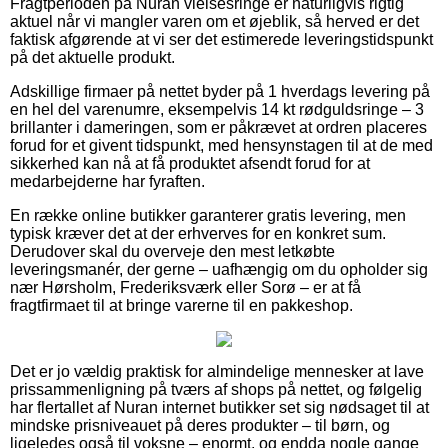
Fragtperioden på Nuran vielsesringe er naturligvis rigtig
aktuel når vi mangler varen om et øjeblik, så herved er det
faktisk afgørende at vi ser det estimerede leveringstidspunkt
på det aktuelle produkt.
Adskillige firmaer på nettet byder på 1 hverdags levering på
en hel del varenumre, eksempelvis 14 kt rødguldsringe – 3
brillanter i dameringen, som er påkrævet at ordren placeres
forud for et givent tidspunkt, med hensynstagen til at de med
sikkerhed kan nå at få produktet afsendt forud for at
medarbejderne har fyraften.
En række online butikker garanterer gratis levering, men
typisk kræver det at der erhverves for en konkret sum.
Derudover skal du overveje den mest letkøbte
leveringsmanér, der gerne – uafhængig om du opholder sig
nær Hørsholm, Frederiksværk eller Sorø – er at få
fragtfirmaet til at bringe varerne til en pakkeshop.
Det er jo vældig praktisk for almindelige mennesker at lave
prissammenligning på tværs af shops på nettet, og følgelig
har flertallet af Nuran internet butikker set sig nødsaget til at
mindske prisniveauet på deres produkter – til børn, og
ligeledes også til voksne – enormt, og endda nogle gange