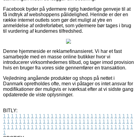
Facebook byder på ydermere rigtig hæderlige genveje til at
få indtryk af webshoppens pålidelighed. Herinde er der en
række internet outlets som gør det muligt at ytre en
anmeldelse af ordreforløbet, som ydermere bør tages i brug
til vurdering af kundernes tilfredshed.
Denne hjemmeside er reklamefinansieret. Vi har et fast
samarbejde med en masse online butikker hvor vi
introducerer virksomhedernes tilbud, og tager imod provision
hvis en bruger fra vores side gennemfører en transaktion.
Vejledning angående produkter og shops på nettet i
Danmark opretholdes ofte, men vi påtager os intet ansvar for
modifikationer der muligvis er iværksat efter at vi sidste gang
opdaterede de viste oplysninger.
BITLY:
1
1
1
1
1
1
1
1
1
1
1
1
1
1
1
1
1
1
1
1
1
1
1
1
1
1
1
1
1
1
1
1
1
1
1
1
1
1
1
1
1
1
1
1
1
1
1
1
1
1
1
1
1
1
1
1
1
1
1
1
1
1
1
1
1
1
1
1
1
1
1
1
1
1
1
1
1
1
1
1
1
1
1
1
1
1
1
1
1
1
1
1
1
1
1
1
1
1
1
1