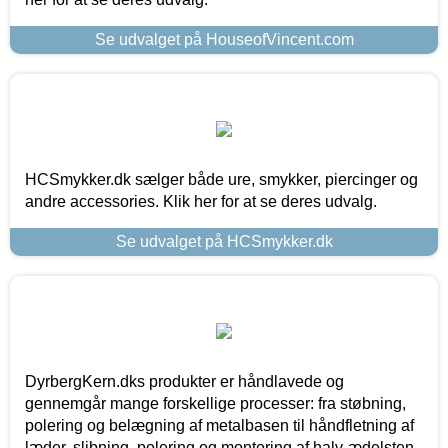
Se udvalget på HouseofVincent.com
HCSmykker.dk sælger både ure, smykker, piercinger og
andre accessories. Klik her for at se deres udvalg.
Se udvalget på HCSmykker.dk
DyrbergKern.dks produkter er håndlavede og
gennemgår mange forskellige processer: fra støbning,
polering og belægning af metalbasen til håndfletning af
læder, slibning, polering og montering af halv-ædelsten