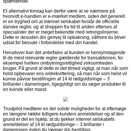
spændende.
Et alternativt forslag kan derfor være at se nærmere på
hvorvidt e-handlen er e-mærket medlem, siden det generelt
er en tryghed om at internet selskabet forstår de officielle
danske regler, og at shoppen fra tid til anden efterses af
specialister der er meget bekendte med retningslinjerne.
Dette er desuden din genvej til opbakning, såfremt du bliver
udsat for besvær i forbindelse med din handel.
Herudover kan det anbefales at kunden er hensynstagende
til de mest relevante regler gældende for transaktionen, for
eksempel hvilken ombytningsrettighed virksomheden
bruger. På grund af dette er det tilmed vigtigt, at man når som
helst opbevarer ens ordrekvittering, så man når som helst vil
kunne påvise bestillingen af 14 kt rødguldsringe – 3
brillanter i dameringen, ligegyldigt om du søger produkter til
en kvinde eller mand.
Trustpilot medfører en del solide muligheder for at eftersøge
en længere række tidligere kunders anmeldelser og af den
grund er det en hjælp, at du tjekker internet selskabets
anmeldelser af 14 kt rødguldsringe – 3 brillanter i
dameringen inden du lægger din bestilling.