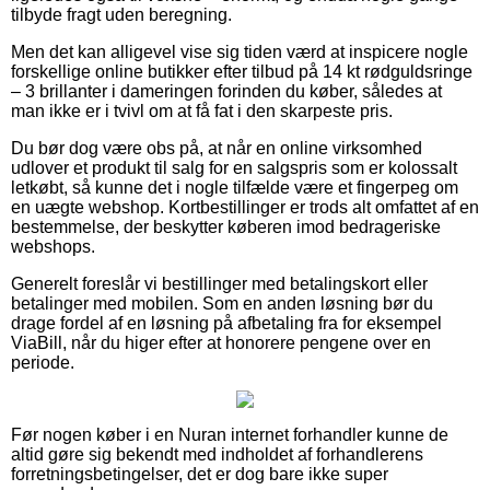
tilbyde fragt uden beregning.
Men det kan alligevel vise sig tiden værd at inspicere nogle
forskellige online butikker efter tilbud på 14 kt rødguldsringe
– 3 brillanter i dameringen forinden du køber, således at
man ikke er i tvivl om at få fat i den skarpeste pris.
Du bør dog være obs på, at når en online virksomhed
udlover et produkt til salg for en salgspris som er kolossalt
letkøbt, så kunne det i nogle tilfælde være et fingerpeg om
en uægte webshop. Kortbestillinger er trods alt omfattet af en
bestemmelse, der beskytter køberen imod bedrageriske
webshops.
Generelt foreslår vi bestillinger med betalingskort eller
betalinger med mobilen. Som en anden løsning bør du
drage fordel af en løsning på afbetaling fra for eksempel
ViaBill, når du higer efter at honorere pengene over en
periode.
Før nogen køber i en Nuran internet forhandler kunne de
altid gøre sig bekendt med indholdet af forhandlerens
forretningsbetingelser, det er dog bare ikke super