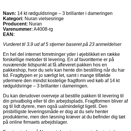
Navn:
14 kt rødguldsringe – 3 brillanter i dameringen
Kategori:
Nuran vielsesringe
Producent:
Nuran
Varenummer:
A4008-rg
EAN:
Vurderet til
3.9
ud af 5 stjerner baseret på
23
anmeldelser
En hel del internet forretninger yder i øjeblikket en række
forskellige metoder til levering. En af favoritterne er på
nuværende tidspunkt at få afleveret pakken hos en
pakkeshop, hvor du selv kan hente din bestilling når du har
tid. Fragttypen er jo særligt let, samt i mange tilfælde
ydermere den mindst kostelige fragtform ved køb af 14 kt
rødguldsringe – 3 brillanter i dameringen.
Du kan derudover overveje at bestille pakken til levering til
din privatbolig eller til din arbejdsplads. Fragtformen bliver af
og til lidt dyrere, men også ualmindeligt ligetil. Den
prisbilligste leveringsmåde er dog at du selv henter
produkterne, men den løsning kræver at du befinder dig tæt
på online firmaets arbejdslager.