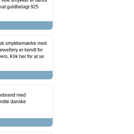
 Alle smykker er derfor
arat guldbelagt 925
dansk smykkemærke med
ewellery er kendt for
ers. Klik her for at se
kkebrand med
ndte danske