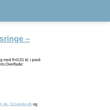
sringe –
g med 9×0,01 kt. i pavé
 mm.Overflade:
IX.dk
,
SifJakobs.dk
og