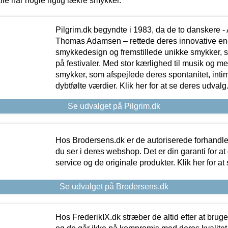
lle har nogle rigtig lækre smykker.
Pilgrim.dk begyndte i 1983, da de to danskere 
Thomas Adamsen – rettede deres innovative en
smykkedesign og fremstillede unikke smykker, 
på festivaler. Med stor kærlighed til musik og 
smykker, som afspejlede deres spontanitet, intimit
dybtfølte værdier. Klik her for at se deres udvalg
Se udvalget på Pilgrim.dk
Hos Brodersens.dk er de autoriserede forhandle
du ser i deres webshop. Det er din garanti for at
service og de originale produkter. Klik her for at
Se udvalget på Brodersens.dk
Hos FrederikIX.dk stræber de altid efter at bruge