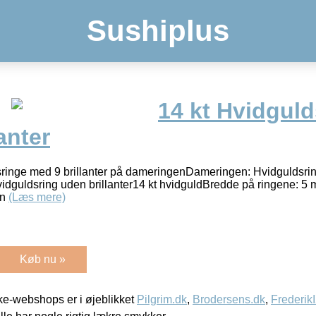
Sushiplus
14 kt Hvidguld
anter
esringe med 9 brillanter på dameringenDameringen: Hvidguldsrin
Hvidguldsring uden brillanter14 kt hvidguldBredde på ringene: 5
an
(Læs mere)
Køb nu »
e-webshops er i øjeblikket
Pilgrim.dk
,
Brodersens.dk
,
Frederik