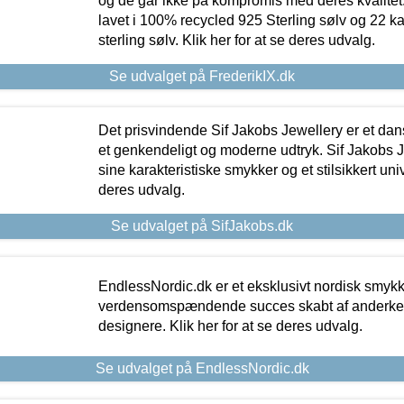
og de går ikke på kompromis med deres kvalitet.
lavet i 100% recycled 925 Sterling sølv og 22 k
sterling sølv. Klik her for at se deres udvalg.
Se udvalget på FrederikIX.dk
Det prisvindende Sif Jakobs Jewellery er et 
et genkendeligt og moderne udtryk. Sif Jakobs J
sine karakteristiske smykker og et stilsikkert univ
deres udvalg.
Se udvalget på SifJakobs.dk
EndlessNordic.dk er et eksklusivt nordisk smy
verdensomspændende succes skabt af anderke
designere. Klik her for at se deres udvalg.
Se udvalget på EndlessNordic.dk