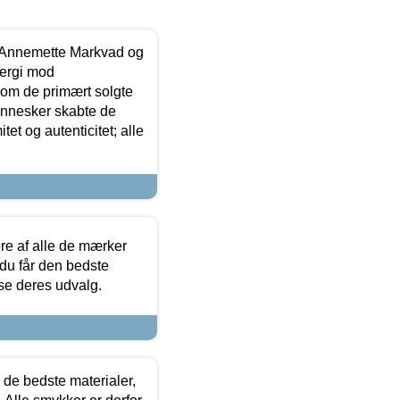
- Annemette Markvad og
ergi mod
som de primært solgte
mennesker skabte de
et og autenticitet; alle
.
re af alle de mærker
 du får den bedste
 se deres udvalg.
 de bedste materialer,