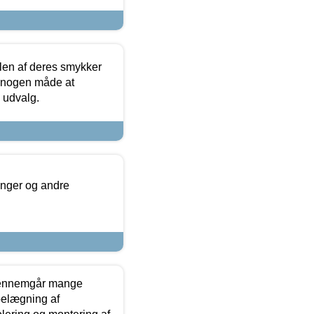
len af deres smykker
å nogen måde at
s udvalg.
inger og andre
gennemgår mange
 belægning af