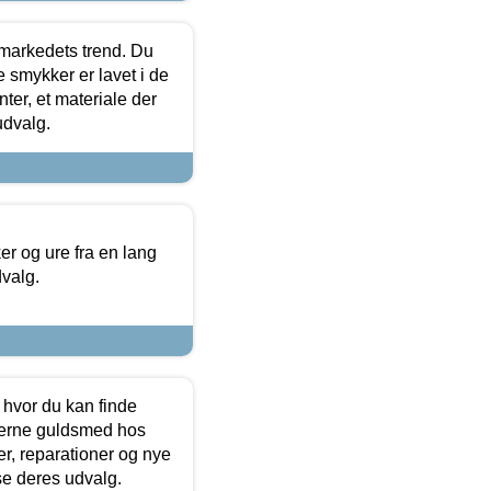
markedets trend. Du
e smykker er lavet i de
ter, et materiale der
udvalg.
 og ure fra en lang
dvalg.
 hvor du kan finde
terne guldsmed hos
r, reparationer og nye
se deres udvalg.