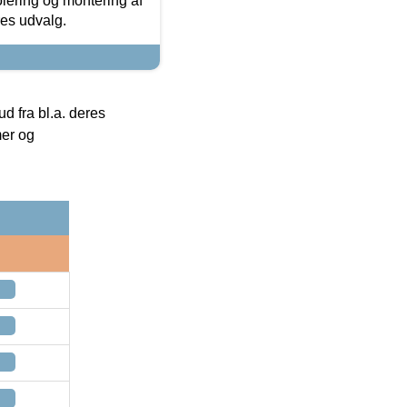
olering og montering af
res udvalg.
 fra bl.a. deres
mer og