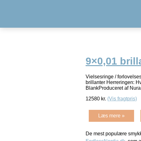
9×0,01 brill
Vielsesringe / forlovels
brillanter Herreringen: 
BlankProduceret af Nur
12580
kr.
(Vis fragtpris)
Læs mere »
De mest populære smykk