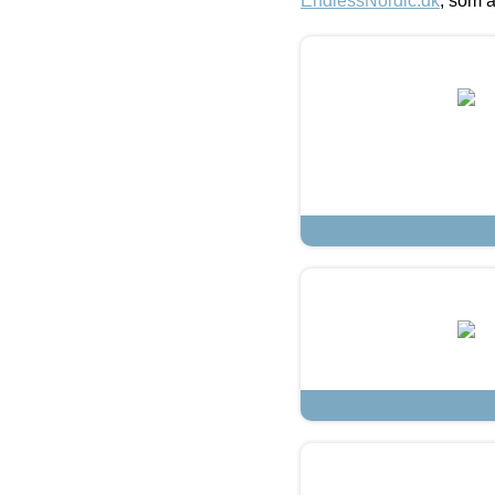
EndlessNordic.dk
, som a