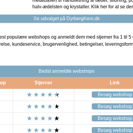
metalbasen til håndfletning af læder, slibning, p
halv-ædelsten og krystaller. Klik her for at se de
Se udvalget på DyrbergKern.dk
t populære webshops og anmeldt dem med stjerner fra 1 til 5 ud
rrelse, kundeservice, brugervenlighed, betingelser, leveringsfor
Bedst anmeldte webshops
op
Stjerner
Link
Besøg webshop
Besøg webshop
Besøg webshop
Besøg webshop