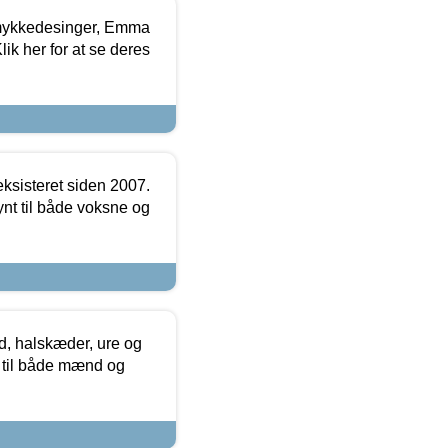
mykkedesinger, Emma
ik her for at se deres
ksisteret siden 2007.
nt til både voksne og
, halskæder, ure og
r til både mænd og