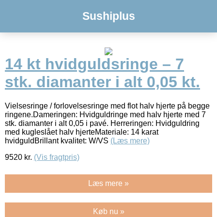
Sushiplus
14 kt hvidguldsringe – 7
stk. diamanter i alt 0,05 kt.
Vielsesringe / forlovelsesringe med flot halv hjerte på begge
ringene.Dameringen: Hvidguldringe med halv hjerte med 7
stk. diamanter i alt 0,05 i pavé. Herreringen: Hvidguldring
med kugleslået halv hjerteMateriale: 14 karat
hvidguldBrillant kvalitet: W/VS
(Læs mere)
9520
kr.
(Vis fragtpris)
Læs mere »
Køb nu »