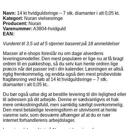
Navn:
14 kt hvidguldsringe – 7 stk. diamanter i alt 0,05 kt.
Kategori:
Nuran vielsesringe
Producent:
Nuran
Varenummer:
A3804-hvidguld
EAN:
Vurderet til
3.5
ud af 5 stjerner baseret på
18
anmeldelser
Masser af e-shops foreslår nu om dage alverdens
leveringsmodeller. Den mest populære er lige nu at få bragt
ordren til en pakkeshop, så du selv kan hente ordren lige
præcis når det passer ind i din kalender. Løsningen er altså
rigtig fremkommelig, og endda også den mest prisbevidste
fragtløsning ved køb af 14 kt hvidguldsringe – 7 stk.
diamanter i alt 0,05 kt..
Du bør også udse dig at bestille levering til din lejlighed eller
til adressen på dit arbejde. Denne er sædvanligvis et hak
mere omkostningsfuld, men samtidig særligt overkommelig.
Den mest betalelige leveringsform er utvivlsomt at hente
varerne selv, som desværre afhænger af at du er nær
internet forhandlerens arbejdslager.