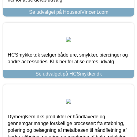
Se udvalget på HouseofVincent.com
HCSmykker.dk sælger både ure, smykker, piercinger og
andre accessories. Klik her for at se deres udvalg.
Se udvalget på HCSmykker.dk
DyrbergKern.dks produkter er håndlavede og
gennemgår mange forskellige processer: fra støbning,
polering og belægning af metalbasen til håndfletning af
læder, slibning, polering og montering af halv-ædelsten