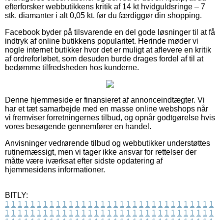
efterforsker webbutikkens kritik af 14 kt hvidguldsringe – 7
stk. diamanter i alt 0,05 kt. før du færdiggør din shopping.
Facebook byder på tilsvarende en del gode løsninger til at få
indtryk af online butikkens popularitet. Herinde møder vi
nogle internet butikker hvor det er muligt at aflevere en kritik
af ordreforløbet, som desuden burde drages fordel af til at
bedømme tilfredsheden hos kunderne.
Denne hjemmeside er finansieret af annonceindtægter. Vi
har et tæt samarbejde med en masse online webshops når
vi fremviser forretningernes tilbud, og opnår godtgørelse hvis
vores besøgende gennemfører en handel.
Anvisninger vedrørende tilbud og webbutikker understøttes
rutinemæssigt, men vi tager ikke ansvar for rettelser der
måtte være iværksat efter sidste opdatering af
hjemmesidens informationer.
BITLY:
1
1
1
1
1
1
1
1
1
1
1
1
1
1
1
1
1
1
1
1
1
1
1
1
1
1
1
1
1
1
1
1
1
1
1
1
1
1
1
1
1
1
1
1
1
1
1
1
1
1
1
1
1
1
1
1
1
1
1
1
1
1
1
1
1
1