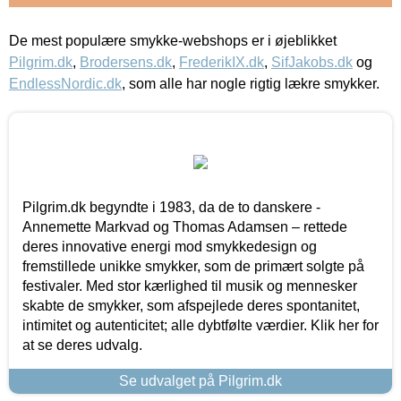
De mest populære smykke-webshops er i øjeblikket
Pilgrim.dk
,
Brodersens.dk
,
FrederikIX.dk
,
SifJakobs.dk
og
EndlessNordic.dk
, som alle har nogle rigtig lækre smykker.
Pilgrim.dk begyndte i 1983, da de to danskere -
Annemette Markvad og Thomas Adamsen – rettede
deres innovative energi mod smykkedesign og
fremstillede unikke smykker, som de primært solgte på
festivaler. Med stor kærlighed til musik og mennesker
skabte de smykker, som afspejlede deres spontanitet,
intimitet og autenticitet; alle dybtfølte værdier. Klik her for
at se deres udvalg.
Se udvalget på Pilgrim.dk