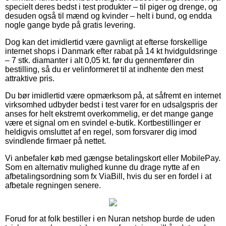
specielt deres bedst i test produkter – til piger og drenge, og
desuden også til mænd og kvinder – helt i bund, og endda
nogle gange byde på gratis levering.
Dog kan det imidlertid være gavnligt at efterse forskellige
internet shops i Danmark efter rabat på 14 kt hvidguldsringe
– 7 stk. diamanter i alt 0,05 kt. før du gennemfører din
bestilling, så du er velinformeret til at indhente den mest
attraktive pris.
Du bør imidlertid være opmærksom på, at såfremt en internet
virksomhed udbyder bedst i test varer for en udsalgspris der
anses for helt ekstremt overkommelig, er det mange gange
være et signal om en svindel e-butik. Kortbestillinger er
heldigvis omsluttet af en regel, som forsvarer dig imod
svindlende firmaer på nettet.
Vi anbefaler køb med gængse betalingskort eller MobilePay.
Som en alternativ mulighed kunne du drage nytte af en
afbetalingsordning som fx ViaBill, hvis du ser en fordel i at
afbetale regningen senere.
Forud for at folk bestiller i en Nuran netshop burde de uden