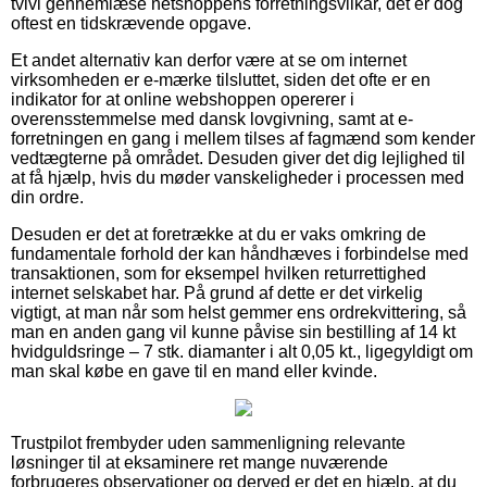
tvivl gennemlæse netshoppens forretningsvilkår, det er dog
oftest en tidskrævende opgave.
Et andet alternativ kan derfor være at se om internet
virksomheden er e-mærke tilsluttet, siden det ofte er en
indikator for at online webshoppen opererer i
overensstemmelse med dansk lovgivning, samt at e-
forretningen en gang i mellem tilses af fagmænd som kender
vedtægterne på området. Desuden giver det dig lejlighed til
at få hjælp, hvis du møder vanskeligheder i processen med
din ordre.
Desuden er det at foretrække at du er vaks omkring de
fundamentale forhold der kan håndhæves i forbindelse med
transaktionen, som for eksempel hvilken returrettighed
internet selskabet har. På grund af dette er det virkelig
vigtigt, at man når som helst gemmer ens ordrekvittering, så
man en anden gang vil kunne påvise sin bestilling af 14 kt
hvidguldsringe – 7 stk. diamanter i alt 0,05 kt., ligegyldigt om
man skal købe en gave til en mand eller kvinde.
Trustpilot frembyder uden sammenligning relevante
løsninger til at eksaminere ret mange nuværende
forbrugeres observationer og derved er det en hjælp, at du