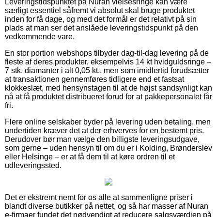
Leveringstidspunktet på Nuran vielsesringe kan være
særligt essentiel såfremt vi absolut skal bruge produktet
inden for få dage, og med det formål er det relativt på sin
plads at man ser det anslåede leveringstidspunkt på den
vedkommende vare.
En stor portion webshops tilbyder dag-til-dag levering på de
fleste af deres produkter, eksempelvis 14 kt hvidguldsringe –
7 stk. diamanter i alt 0,05 kt., men som imidlertid forudsætter
at transaktionen gennemføres tidligere end et fastsat
klokkeslæt, med hensynstagen til at de højst sandsynligt kan
nå at få produktet distribueret forud for at pakkepersonalet får
fri.
Flere online selskaber byder på levering uden betaling, men
undertiden kræver det at der erhverves for en bestemt pris.
Derudover bør man vælge den billigste leveringsudgave,
som gerne – uden hensyn til om du er i Kolding, Brønderslev
eller Helsinge – er at få dem til at køre ordren til et
udleveringssted.
Det er ekstremt nemt for os alle at sammenligne priser i
blandt diverse butikker på nettet, og så har masser af Nuran
e-firmaer fundet det nødvendigt at reducere salgsværdien på