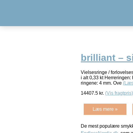
brilliant – 
Vielsesringe / forlovelse
i alt 0,33 kt Herreringen
ringene: 4 mm. Ove
(Læs
14407.5
kr.
(Vis fragtpris)
Læs mere »
De mest populære smykk