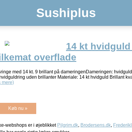
Sushiplus
14 kt hvidgul
silkemat overflade
sringe med 14 kt. 9 brillant på dameringenDameringen: hvidguldr
: hvidguldring uden brillanter Materiale: 14 kt hvidguld Brillant k
 mere)
Køb nu »
e-webshops er i øjeblikket
Pilgrim.dk
,
Brodersens.dk
,
Frederik