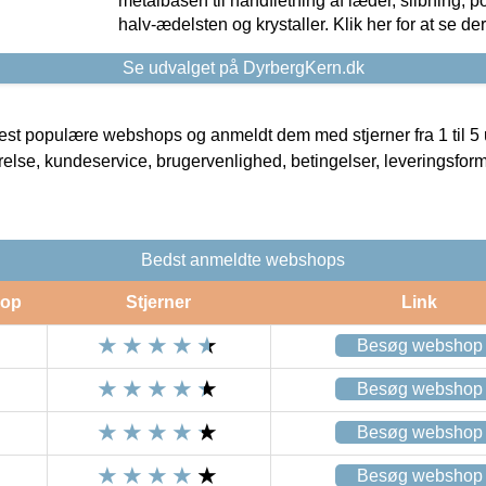
metalbasen til håndfletning af læder, slibning, p
halv-ædelsten og krystaller. Klik her for at se de
Se udvalget på DyrbergKern.dk
t populære webshops og anmeldt dem med stjerner fra 1 til 5 ud
rrelse, kundeservice, brugervenlighed, betingelser, leveringsfor
Bedst anmeldte webshops
op
Stjerner
Link
Besøg webshop
Besøg webshop
Besøg webshop
Besøg webshop