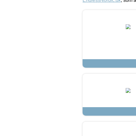
EndlessNordic.dk
, som a