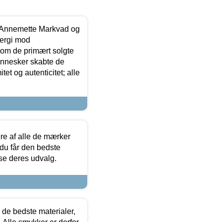
- Annemette Markvad og
ergi mod
som de primært solgte
mennesker skabte de
et og autenticitet; alle
.
re af alle de mærker
 du får den bedste
 se deres udvalg.
 de bedste materialer,