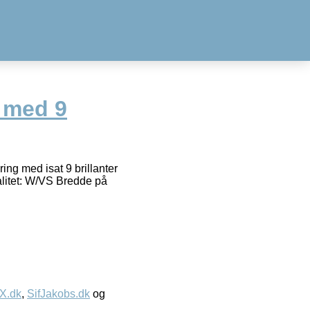
d med 9
ing med isat 9 brillanter
valitet: W/VS Bredde på
IX.dk
,
SifJakobs.dk
og