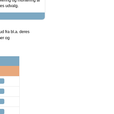
olering og montering af
res udvalg.
 fra bl.a. deres
mer og