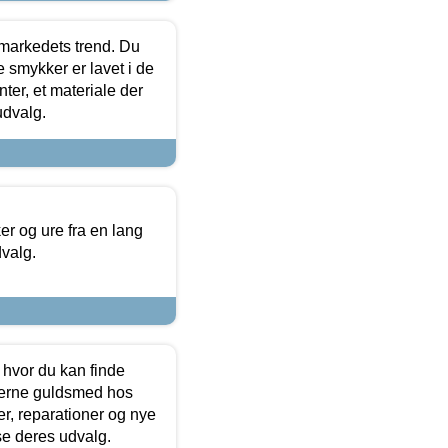
markedets trend. Du
e smykker er lavet i de
ter, et materiale der
udvalg.
 og ure fra en lang
dvalg.
 hvor du kan finde
terne guldsmed hos
r, reparationer og nye
se deres udvalg.