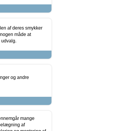
len af deres smykker
å nogen måde at
s udvalg.
inger og andre
gennemgår mange
 belægning af