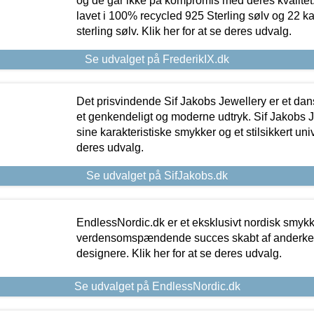
og de går ikke på kompromis med deres kvalitet.
lavet i 100% recycled 925 Sterling sølv og 22 k
sterling sølv. Klik her for at se deres udvalg.
Se udvalget på FrederikIX.dk
Det prisvindende Sif Jakobs Jewellery er et 
et genkendeligt og moderne udtryk. Sif Jakobs J
sine karakteristiske smykker og et stilsikkert univ
deres udvalg.
Se udvalget på SifJakobs.dk
EndlessNordic.dk er et eksklusivt nordisk smy
verdensomspændende succes skabt af anderke
designere. Klik her for at se deres udvalg.
Se udvalget på EndlessNordic.dk