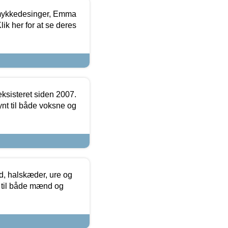
mykkedesinger, Emma
ik her for at se deres
ksisteret siden 2007.
nt til både voksne og
, halskæder, ure og
r til både mænd og