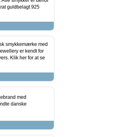
 Alle smykker er derfor
arat guldbelagt 925
dansk smykkemærke med
ewellery er kendt for
ers. Klik her for at se
kkebrand med
ndte danske