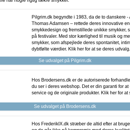
lle har nogle rigtig lækre smykker.
Pilgrim.dk begyndte i 1983, da de to danskere 
Thomas Adamsen – rettede deres innovative en
smykkedesign og fremstillede unikke smykker, 
på festivaler. Med stor kærlighed til musik og 
smykker, som afspejlede deres spontanitet, intimit
dybtfølte værdier. Klik her for at se deres udvalg
Se udvalget på Pilgrim.dk
Hos Brodersens.dk er de autoriserede forhandle
du ser i deres webshop. Det er din garanti for at
service og de originale produkter. Klik her for at
Se udvalget på Brodersens.dk
Hos FrederikIX.dk stræber de altid efter at bruge