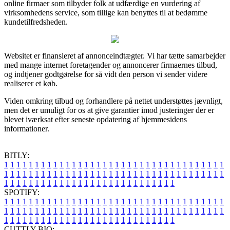
online firmaer som tilbyder folk at udfærdige en vurdering af
virksomhedens service, som tillige kan benyttes til at bedømme
kundetilfredsheden.
Websitet er finansieret af annonceindtægter. Vi har tætte samarbejder
med mange internet foretagender og annoncerer firmaernes tilbud,
og indtjener godtgørelse for så vidt den person vi sender videre
realiserer et køb.
Viden omkring tilbud og forhandlere på nettet understøttes jævnligt,
men det er umuligt for os at give garantier imod justeringer der er
blevet iværksat efter seneste opdatering af hjemmesidens
informationer.
BITLY:
1
1
1
1
1
1
1
1
1
1
1
1
1
1
1
1
1
1
1
1
1
1
1
1
1
1
1
1
1
1
1
1
1
1
1
1
1
1
1
1
1
1
1
1
1
1
1
1
1
1
1
1
1
1
1
1
1
1
1
1
1
1
1
1
1
1
1
1
1
1
1
1
1
1
1
1
1
1
1
1
1
1
1
1
1
1
1
1
1
1
1
1
1
1
1
1
1
1
1
1
SPOTIFY:
1
1
1
1
1
1
1
1
1
1
1
1
1
1
1
1
1
1
1
1
1
1
1
1
1
1
1
1
1
1
1
1
1
1
1
1
1
1
1
1
1
1
1
1
1
1
1
1
1
1
1
1
1
1
1
1
1
1
1
1
1
1
1
1
1
1
1
1
1
1
1
1
1
1
1
1
1
1
1
1
1
1
1
1
1
1
1
1
1
1
1
1
1
1
1
1
1
1
1
1
CUTTLY BIO: