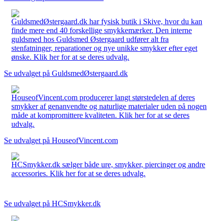
GuldsmedØstergaard.dk har fysisk butik i Skive, hvor du kan
finde mere end 40 forskellige smykkemærker. Den interne
guldsmed hos Guldsmed Østergaard udfører alt fra
stenfatninger, reparationer og nye unikke smykker efter eget
ønske. Klik her for at se deres udvalg.
Se udvalget på GuldsmedØstergaard.dk
HouseofVincent.com producerer langt størstedelen af deres
smykker af genanvendte og naturlige materialer uden på nogen
måde at kompromittere kvaliteten. Klik her for at se deres
udvalg.
Se udvalget på HouseofVincent.com
HCSmykker.dk sælger både ure, smykker, piercinger og andre
accessories. Klik her for at se deres udvalg.
Se udvalget på HCSmykker.dk