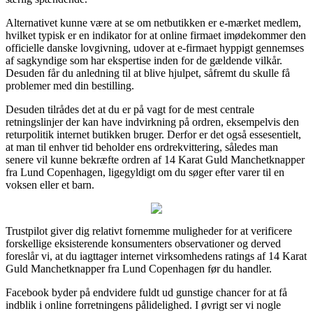
Alternativet kunne være at se om netbutikken er e-mærket medlem,
hvilket typisk er en indikator for at online firmaet imødekommer den
officielle danske lovgivning, udover at e-firmaet hyppigt gennemses
af sagkyndige som har ekspertise inden for de gældende vilkår.
Desuden får du anledning til at blive hjulpet, såfremt du skulle få
problemer med din bestilling.
Desuden tilrådes det at du er på vagt for de mest centrale
retningslinjer der kan have indvirkning på ordren, eksempelvis den
returpolitik internet butikken bruger. Derfor er det også essesentielt,
at man til enhver tid beholder ens ordrekvittering, således man
senere vil kunne bekræfte ordren af 14 Karat Guld Manchetknapper
fra Lund Copenhagen, ligegyldigt om du søger efter varer til en
voksen eller et barn.
Trustpilot giver dig relativt fornemme muligheder for at verificere
forskellige eksisterende konsumenters observationer og derved
foreslår vi, at du iagttager internet virksomhedens ratings af 14 Karat
Guld Manchetknapper fra Lund Copenhagen før du handler.
Facebook byder på endvidere fuldt ud gunstige chancer for at få
indblik i online forretningens pålidelighed. I øvrigt ser vi nogle