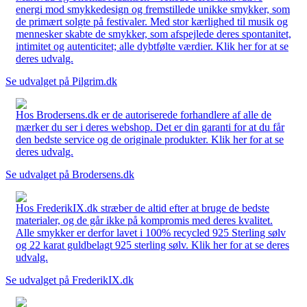
energi mod smykkedesign og fremstillede unikke smykker, som
de primært solgte på festivaler. Med stor kærlighed til musik og
mennesker skabte de smykker, som afspejlede deres spontanitet,
intimitet og autenticitet; alle dybtfølte værdier. Klik her for at se
deres udvalg.
Se udvalget på Pilgrim.dk
Hos Brodersens.dk er de autoriserede forhandlere af alle de
mærker du ser i deres webshop. Det er din garanti for at du får
den bedste service og de originale produkter. Klik her for at se
deres udvalg.
Se udvalget på Brodersens.dk
Hos FrederikIX.dk stræber de altid efter at bruge de bedste
materialer, og de går ikke på kompromis med deres kvalitet.
Alle smykker er derfor lavet i 100% recycled 925 Sterling sølv
og 22 karat guldbelagt 925 sterling sølv. Klik her for at se deres
udvalg.
Se udvalget på FrederikIX.dk