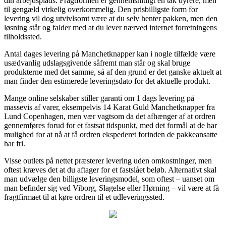
din arbejdsplads. Fragtformen er gennemsnitligt en tak dyrere, men
til gengæld virkelig overkommelig. Den prisbilligste form for
levering vil dog utvivlsomt være at du selv henter pakken, men den
løsning står og falder med at du lever nærved internet forretningens
tilholdssted.
Antal dages levering på Manchetknapper kan i nogle tilfælde være
usædvanlig udslagsgivende såfremt man står og skal bruge
produkterne med det samme, så af den grund er det ganske aktuelt at
man finder den estimerede leveringsdato for det aktuelle produkt.
Mange online selskaber stiller garanti om 1 dags levering på
massevis af varer, eksempelvis 14 Karat Guld Manchetknapper fra
Lund Copenhagen, men vær vagtsom da det afhænger af at ordren
gennemføres forud for et fastsat tidspunkt, med det formål at de har
mulighed for at nå at få ordren ekspederet forinden de pakkeansatte
har fri.
Visse outlets på nettet præsterer levering uden omkostninger, men
oftest kræves det at du aftager for et fastslået beløb. Alternativt skal
man udvælge den billigste leveringsmodel, som oftest – uanset om
man befinder sig ved Viborg, Slagelse eller Hørning – vil være at få
fragtfirmaet til at køre ordren til et udleveringssted.