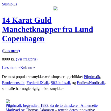
Sushiplus
14 Karat Guld
Manchetknapper fra Lund
Copenhagen
(Læs mere)
8900
kr.
(Vis fragtpris)
Læs mere »
Køb nu »
De mest populære smykke-webshops er i øjeblikket
Pilgrim.dk
,
Brodersens.dk
,
FrederikIX.dk
,
SifJakobs.dk
og
EndlessNordic.dk
,
som alle har nogle rigtig lækre smykker.
Pilgrim.dk begyndte i 1983, da de to danskere - Annemette
Markvad og Thomas Adamsen – rettede deres innovative