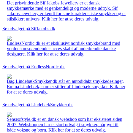
Det prisvindende Sif Jakobs Jewellery er et dansk
smykkemærke med et genkendeligt og moderne udtryk. Sif
Jakobs Jewellery er kendt for sine karakteristiske smykker og et
stilsikkert univers. Klik her for at se deres udvalg.
Se udvalget på SifJakobs.dk
EndlessNordic.dk er et eksklusivt nordisk smykkebrand med
verdensomspændende succes skabt af anderkendte danske
designere. Klik her for at se deres udvalg.
Se udvalget på EndlessNordic.dk
Bag LindebækSmykker.dk står en autodidakt smykkedesinger,
Emma Lindebæk, som er stifter af Lindebæk smykker. Klik her
for at se deres udvalg.
Se udvalget på LindebækSmykker.dk
Senseofstyle.dk er en dansk webshop som har eksisteret siden
2007. Webshoppen har et stort udvalg i smykker, hårpynt til
både voksne og børn. Klik her for at se deres udvalg.