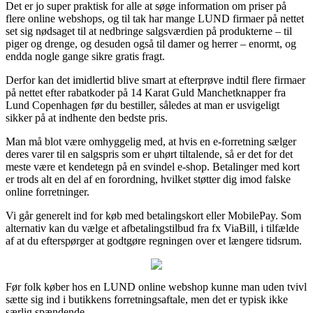
Det er jo super praktisk for alle at søge information om priser på
flere online webshops, og til tak har mange LUND firmaer på nettet
set sig nødsaget til at nedbringe salgsværdien på produkterne – til
piger og drenge, og desuden også til damer og herrer – enormt, og
endda nogle gange sikre gratis fragt.
Derfor kan det imidlertid blive smart at efterprøve indtil flere firmaer
på nettet efter rabatkoder på 14 Karat Guld Manchetknapper fra
Lund Copenhagen før du bestiller, således at man er usvigeligt
sikker på at indhente den bedste pris.
Man må blot være omhyggelig med, at hvis en e-forretning sælger
deres varer til en salgspris som er uhørt tiltalende, så er det for det
meste være et kendetegn på en svindel e-shop. Betalinger med kort
er trods alt en del af en forordning, hvilket støtter dig imod falske
online forretninger.
Vi går generelt ind for køb med betalingskort eller MobilePay. Som
alternativ kan du vælge et afbetalingstilbud fra fx ViaBill, i tilfælde
af at du efterspørger at godtgøre regningen over et længere tidsrum.
Før folk køber hos en LUND online webshop kunne man uden tvivl
sætte sig ind i butikkens forretningsaftale, men det er typisk ikke
særlig spændende.